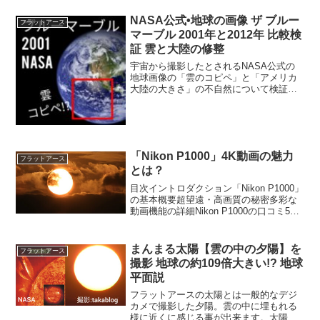
NASA公式•地球の画像 ザ ブルー
フラットアース
マーブル 2001年と2012年 比較検
証 雲と大陸の修整
宇宙から撮影したとされるNASA公式の
地球画像の「雲のコピペ」と「アメリカ
大陸の大きさ」の不自然について検証し
てみました。数々の修整ミスなど粗が多
いNASAの画像や動画に興味のある方、
宇宙から撮影したとされる球体の地球に
疑問をお持ちの方に向...
「Nikon P1000」4K動画の魅力
フラットアース
とは？
目次イントロダクション「Nikon P1000」
の基本概要超望遠・高画質の秘密多彩な
動画機能の詳細Nikon P1000の口コミ5選
よくある質問Q&Aまとめ1. イントロダク
ションデジタルカメラの進化は止まらな
い。中でも「Nikon P10...
まんまる太陽【雲の中の夕陽】を
フラットアース
撮影 地球の約109倍大きい!? 地球
平面説
フラットアースの太陽とは一般的なデジ
カメで撮影した夕陽。雲の中に埋もれる
様に近くに感じる事が出来ます。太陽は