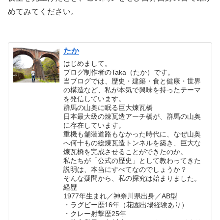
めてみてください。
たか
はじめまして。
ブログ制作者のTaka（たか）です。
当ブログでは、歴史・建築・食と健康・世界
の構造など、私が本気で興味を持ったテーマ
を発信しています。
群馬の山奥に眠る巨大煉瓦橋
日本最大級の煉瓦造アーチ橋が、群馬の山奥
に存在しています。
重機も舗装道路もなかった時代に、なぜ山奥
へ何十もの総煉瓦造トンネルを築き、巨大な
煉瓦橋を完成させることができたのか。
私たちが「公式の歴史」として教わってきた
説明は、本当にすべてなのでしょうか？
そんな疑問から、私の探究は始まりました。
経歴
1977年生まれ／神奈川県出身／AB型
・ラグビー歴16年（花園出場経験あり）
・クレー射撃歴25年