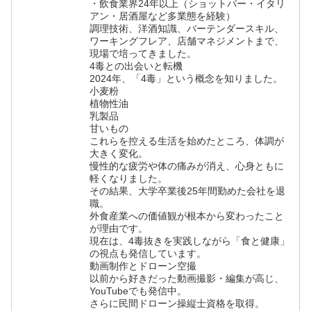
・飲食業界24年以上（ショットバー・イタリ
アン・居酒屋など多業態を経験）
調理技術、洋酒知識、バーテンダースキル、
ワーキングフレア、店舗マネジメントまで、
現場で培ってきました。
4毒との出会いと転機
2024年、「4毒」という概念を知りました。
小麦粉
植物性油
乳製品
甘いもの
これらを控える生活を始めたところ、体調が
大きく変化。
慢性的な疲労や体の痛みが消え、心身ともに
軽くなりました。
その結果、大学卒業後25年間勤めた会社を退
職。
外食産業への価値観が根本から変わったこと
が理由です。
現在は、4毒抜きを実践しながら「食と健康」
の視点も発信しています。
動画制作とドローン空撮
以前から好きだった動画撮影・編集が高じ、
YouTubeでも発信中。
さらに民間ドローン操縦士資格を取得。