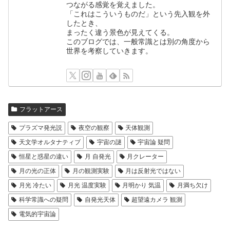
つながる感覚を覚えました。
「これはこういうものだ」という先入観を外
したとき、
まったく違う景色が見えてくる。
このブログでは、一般常識とは別の角度から
世界を考察していきます。
フラットアース
プラズマ発光説
夜空の観察
天体観測
天文学オルタナティブ
宇宙の謎
宇宙論 疑問
恒星と惑星の違い
月 自発光
月クレーター
月の光の正体
月の観測実験
月は反射光ではない
月光 冷たい
月光 温度実験
月明かり 気温
月満ち欠け
科学常識への疑問
自発光天体
超望遠カメラ 観測
電気的宇宙論