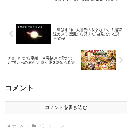
太陽が登っては沈む現象が見られるのか?
FlatEarthにおける太陽と月の軌道この記
事のテーマは地球平面説での【太陽...
土星は本当に太陽光の反射なのか？超望
遠カメラ観測から見えた“自発光する惑
星”の謎
チョコ中から卒業｜４毒抜きで分かっ
た“甘いもの依存”と食が運を決める真実
コメント
コメントを書き込む
ホーム
フラットアース