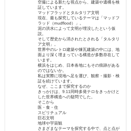
空撮による新たな視点から、建築や遺構を検
証しています。
マッドフラッドとタルタリア文明
現在、最も探究しているテーマは「マッドフ
ラッド（mudflood）」。
泥の洪水によって文明が埋没したという仮
説。
そして歴史から消されたとされる「タルタリ
ア文明」。
世界中のレトロ建築や煉瓦建築の中には、地
面より深く埋まっている構造が多数存在して
います。
横浜をはじめ、日本各地にもその痕跡がある
のではないか。
私は実際に現地へ足を運び、観察・撮影・検
証を続けています。
なぜ、ここまで探究するのか
きっかけは、9.11同時多発テロをきっかけと
した世界構造への疑問でした。
そこから
医・食・住
スピリチュアル
巨石文明
地球や宇宙観
さまざまなテーマを探究する中で、点と点が