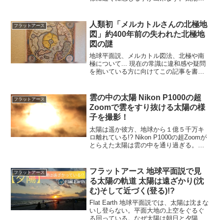
地球の約109倍で1億5000万キロ離れてい
るのでしょうか。地球平面説 フラットア
ースでの太陽は小さくて近い所に存在す
人類初「メルカトルさんの北極地
フラットアース
る。そんなトン...
図」約400年前の失われた北極地
図の謎
地球平面説、メルカトル図法、北極や南
極について... 現在の常識に違和感や疑問
を抱いている方に向けてこの記事を書い
ています。現代の常識：北極には大陸が
無い!? の疑問左が現在wikipediaに載って
いる北極付近の地図。右が400年ほど昔
雲の中の太陽 Nikon P1000の超
フラットアース
に...
Zoomで雲をすり抜ける太陽の様
子を撮影！
太陽は遥か彼方、地球から１億５千万キ
ロ離れている!? Nikon P1000の超Zoomが
とらえた太陽は雲の中を通り過ぎる。光
の反射は雲を照らし通過する太陽は雲を
風圧で動かす・・・その様な映像に興味
がある方に向けて記事を書いています。
フラットアース 地球平面説で見
フラットアース
TAK...
る太陽の軌道 太陽は遠ざかり(沈
む)そして近づく(登る)!?
Flat Earth 地球平面説では、太陽は沈まな
いし登らない。平面大地の上空をぐるぐ
る回っている。なぜ太陽は朝日と夕陽、