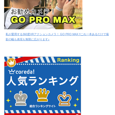
私が愛用する360度VRアクションカメラ！ GO PRO MAX !!これ一本あるだけで撮
影の幅も表現も無限に広がります♪