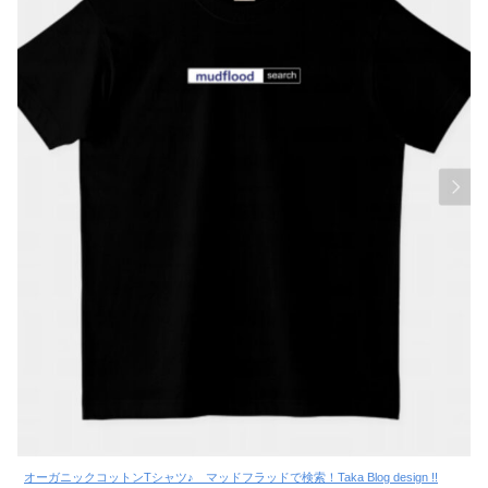
オーガニックコットンTシャツ♪ マッドフラッドで検索！Taka Blog design !!