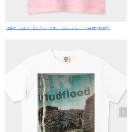
世界統一国家タルタリア ハイクオリティTシャツ！ Taka Blog design !