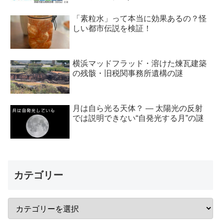
「素粒水」って本当に効果あるの？怪
しい都市伝説を検証！
横浜マッドフラッド・溶けた煉瓦建築
の残骸・旧税関事務所遺構の謎
月は自ら光る天体？ ― 太陽光の反射
では説明できない“自発光する月”の謎
カテゴリー