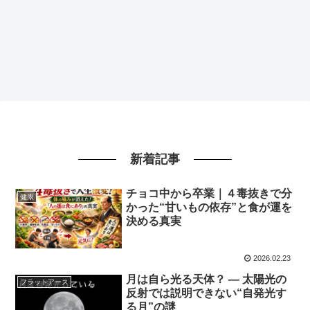
新着記事
チョコ中から卒業｜４毒抜きで分
健康
かった“甘いもの依存”と食が運を
決める真実
2026.02.23
月は自ら光る天体？ ― 太陽光の
フラットアース
反射では説明できない“自発光す
る月”の謎