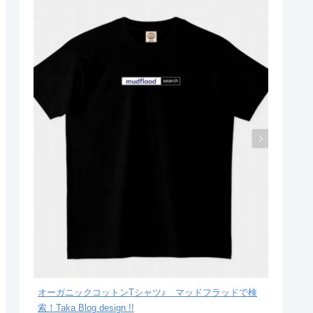
オーガニックコットンTシャツ♪ マッドフラッドで検
索！Taka Blog design !!