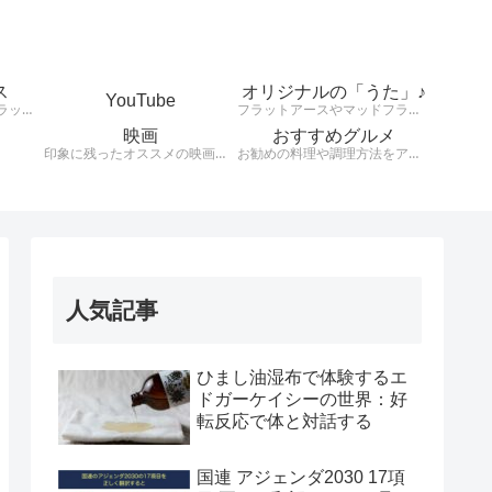
ス
オリジナルの「うた」♪
YouTube
天動説、地球平面説、フラットアース、大地は平、太陽は小さくて高度上空存在している。様々な説を検証します。
フラットアースやマッドフラッド、健康や興味のあることをオリジナルの歌詞とリズムで発信！！！！
映画
おすすめグルメ
印象に残ったオススメの映画を紹介します。
お勧めの料理や調理方法をアウトプットする。
人気記事
ひまし油湿布で体験するエ
ドガーケイシーの世界：好
転反応で体と対話する
国連 アジェンダ2030 17項