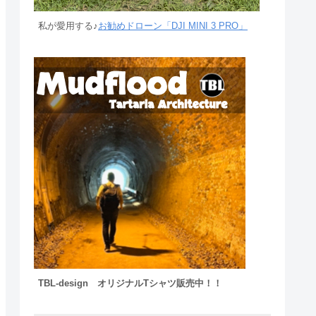
私が愛用する♪
お勧めドローン「DJI MINI 3 PRO」
TBL-design オリジナルTシャツ販売中！！