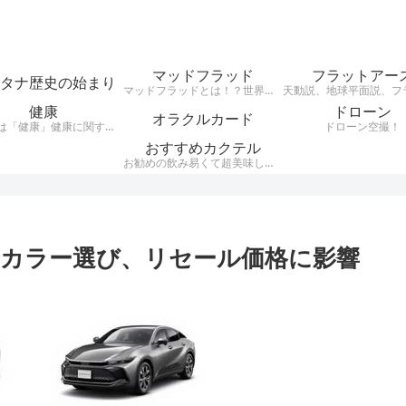
マッドフラッド
フラットアー
タナ歴史の始まり
マッドフラッドとは！？世界中の建物が埋まっていて、その建物の様式が世界同一（レトロ建築レンガ建築など）だという事実がある・・・それがMudfloodです。それらレンガ建築レトロ建築はここ日本にもたくさん現存している。 200年ほど前に世界がグレートリセットされ、歴史が書き換えられ現在に至るとうい興味深い説。
健康
ドローン
オラクルカード
テーマは「健康」健康に関する様々なジャンルのお話を、わかりやすくお話します。自分が好きな事、興味のある事をアウトプットするブログです。
ドローン空撮！
おすすめカクテル
お勧めの飲み易くて超美味しいカクテルをご紹介。騙されたつもりで飲んでほしいカクテルをシンプルにお伝えします。
カラー選び、リセール価格に影響