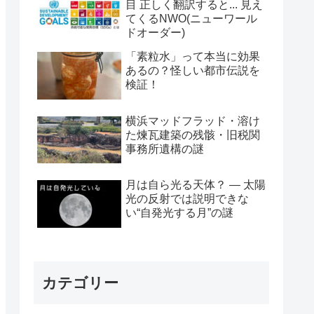
目 正しく翻訳すると... 見え
てくるNWO(ニューワール
ドオーダー)
「素粒水」って本当に効果
あるの？怪しい都市伝説を
検証！
横浜マッドフラッド・溶け
た煉瓦建築の残骸・旧税関
事務所遺構の謎
月は自ら光る天体？ ― 太陽
光の反射では説明できな
い“自発光する月”の謎
カテゴリー