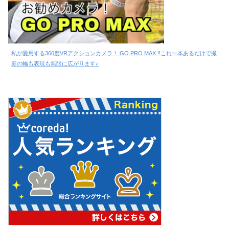
私が愛用する360度VRアクションカメラ！ GO PRO MAX !!これ一本あるだけで撮
影の幅も表現も無限に広がります♪