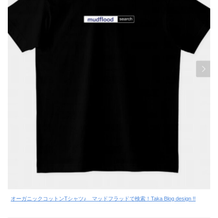
オーガニックコットンTシャツ♪ マッドフラッドで検索！Taka Blog design !!