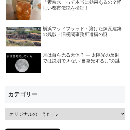
「素粒水」って本当に効果あるの？怪
しい都市伝説を検証！
横浜マッドフラッド・溶けた煉瓦建築
の残骸・旧税関事務所遺構の謎
月は自ら光る天体？ ― 太陽光の反射
では説明できない“自発光する月”の謎
カテゴリー