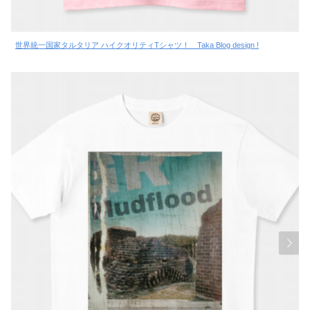
世界統一国家タルタリア ハイクオリティTシャツ！ Taka Blog design !