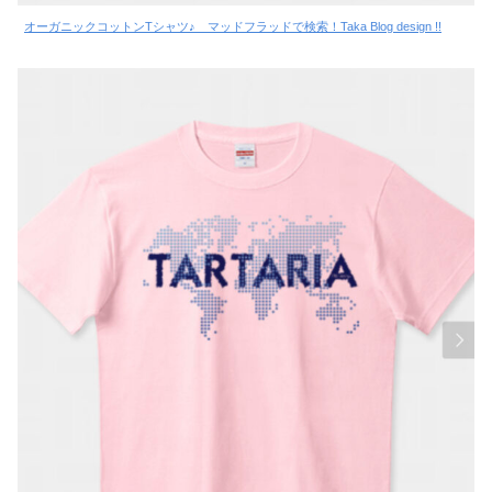
オーガニックコットンTシャツ♪ マッドフラッドで検索！Taka Blog design !!