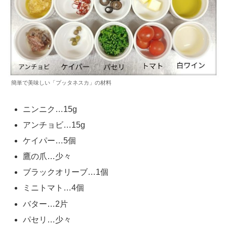
簡単で美味しい「プッタネスカ」の材料
ニンニク…15g
アンチョビ…15g
ケイパー…5個
鷹の爪…少々
ブラックオリーブ…1個
ミニトマト…4個
バター…2片
パセリ…少々