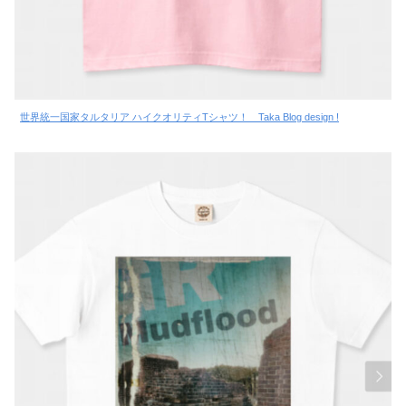
世界統一国家タルタリア ハイクオリティTシャツ！ Taka Blog design !