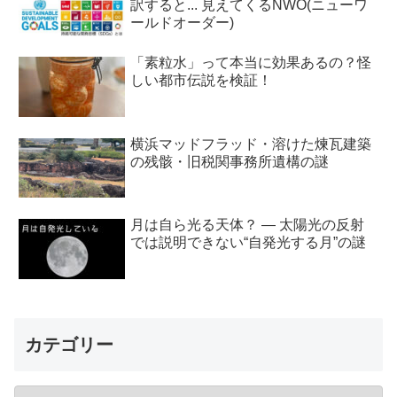
訳すると... 見えてくるNWO(ニューワ
ールドオーダー)
「素粒水」って本当に効果あるの？怪
しい都市伝説を検証！
横浜マッドフラッド・溶けた煉瓦建築
の残骸・旧税関事務所遺構の謎
月は自ら光る天体？ ― 太陽光の反射
では説明できない“自発光する月”の謎
カテゴリー