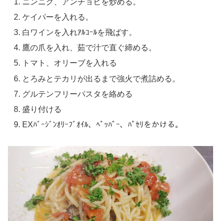
ニンニク、アンチョビを炒める。
ケイパーを入れる。
白ワインを入れｱﾙｺｰﾙを飛ばす。
鷹の爪を入れ、茹で汁で直ぐ締める。
トマト、オリーブを入れる
とろみとテカリが出るまで強火で煮詰める。
グルテンフリーパスタを絡める
盛り付ける
EXﾊﾞｰｼﾞﾝｵﾘｰﾌﾞｵｲﾙ、ﾍﾟｯﾊﾟｰ、ﾊﾟｾﾘをかける。