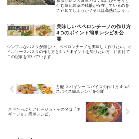
横浜赤レンガ倉庫の直ぐ脇にひっそりと
佇む煉瓦建築の残骸が存在しているのを
ご存知でしょうか？それは高熱によりメ
ルト（溶ける）している様に見えます。
この記事は：平成の時代に偶然発見され
た⁉︎ メルトした煉瓦建築の残骸を観察し
美味しいペペロンチーノの作り方
マッドフラッド
マッドフラッド的視点...
4つのポイント簡単レシピを公
開。
シンプルなパスタが難しい。ペペロンチーノを美味しく作りたい。オ
イルソースパスタの作り方と4つのポイントを知りたい方、に向けて
この記事を書いています。
万能 スパイシー スパイスの作り方 4つの
スパイス簡単レシピを公開
ネギたっぷりアヒージョ・その名は「ネ
ギージョ」簡単レシピ。