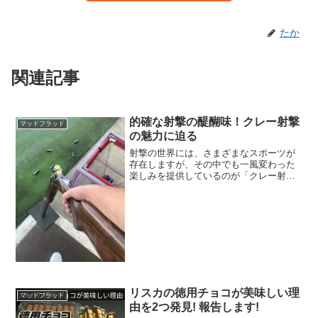
たか
関連記事
的確な射撃の醍醐味！クレー射撃
マッドフラッド
の魅力に迫る
射撃の世界には、さまざまなスポーツが
存在しますが、その中でも一風変わった
楽しみを提供しているのが「クレー射
撃」です。この記事では、クレー射撃に
ついての基本的な情報と、射手の心を魅
了する要素について探ってみましょう。
さらに、クレー射撃用の銃の...
リスカの徳用チョコが美味しい理
マッドフラッド
由を2つ発見! 報告します!