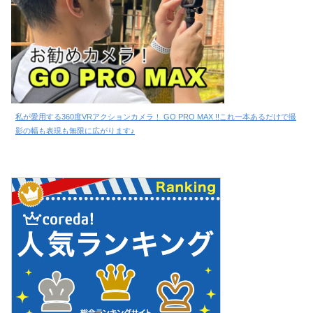
私が愛用する360度VRアクションカメラ！ GO PRO MAX !!これ一本あるだけで撮
影の幅も表現も無限に広がります♪