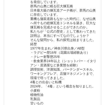
を発信しています。
群馬の山奥に眠る巨大煉瓦橋
日本最大級の煉瓦造アーチ橋が、群馬の山奥
に存在しています。
重機も舗装道路もなかった時代に、なぜ山奥
へ何十もの総煉瓦造トンネルを築き、巨大な
煉瓦橋を完成させることができたのか。
私たちが「公式の歴史」として教わってきた
説明は、本当にすべてなのでしょうか？
そんな疑問から、私の探究は始まりました。
経歴
1977年生まれ／神奈川県出身／AB型
・ラグビー歴16年（花園出場経験あり）
・クレー射撃歴25年
・飲食業界24年以上（ショットバー・イタリ
アン・居酒屋など多業態を経験）
調理技術、洋酒知識、バーテンダースキル、
ワーキングフレア、店舗マネジメントまで、
現場で培ってきました。
4毒との出会いと転機
2024年、「4毒」という概念を知りました。
小麦粉
植物性油
乳製品
甘いもの