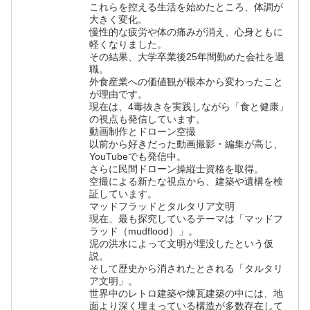
これらを控える生活を始めたところ、体調が
大きく変化。
慢性的な疲労や体の痛みが消え、心身ともに
軽くなりました。
その結果、大学卒業後25年間勤めた会社を退
職。
外食産業への価値観が根本から変わったこと
が理由です。
現在は、4毒抜きを実践しながら「食と健康」
の視点も発信しています。
動画制作とドローン空撮
以前から好きだった動画撮影・編集が高じ、
YouTubeでも発信中。
さらに民間ドローン操縦士資格を取得。
空撮による新たな視点から、建築や遺構を検
証しています。
マッドフラッドとタルタリア文明
現在、最も探究しているテーマは「マッドフ
ラッド（mudflood）」。
泥の洪水によって文明が埋没したという仮
説。
そして歴史から消されたとされる「タルタリ
ア文明」。
世界中のレトロ建築や煉瓦建築の中には、地
面より深く埋まっている構造が多数存在して