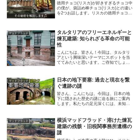
徳用チョコ(リスカ)が好きすぎるチョコ中
の僕が、袋詰め棒チョコ(リスカ)との違い
を2つお話します。リスカの徳用チョコが
好きな方、徳用チョコファンに向けてこ
の記事を書いています。「ズバリ!美味し
い理由」 それは、食べごたえある食感と
タルタリアのフリーエネルギーと
チョコ溜ま...
マッドフラッド
煉瓦建築: 知られざる革命の可能
性
こんにちは、皆さん！今回は、タルタリ
アという興味深いテーマにスポットを当
ててみたいと思います。ご存知でしょう
か、タルタリアは古代の文明で、その持
っていたテクノロジーや建築には未だ解
明されていない秘密が隠されていると言
日本の地下要塞: 過去と現在を繋
マッドフラッド
われています。特に、フリ...
ぐ遺跡の謎
皆さん、こんにちは。今回は、日本の地
下に隠された歴史の謎に迫る旅にご案内
します。私たちの足元深くには、未知の
文明の痕跡、軍事地下要塞、そしてマッ
ドフラッドの謎が息づいています。TAKA
日本の地下要塞の一つ。横須賀に存在す
横浜マッドフラッド・溶けた煉瓦
マッドフラッド
る軍事地下要塞「千代...
建築の残骸・旧税関事務所遺構の
謎