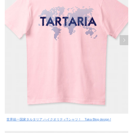
世界統一国家タルタリア ハイクオリティTシャツ！ Taka Blog design !