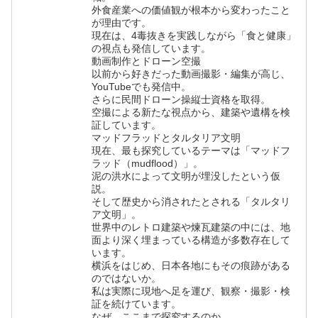
外食産業への価値観が根本から変わったこと
が理由です。
現在は、4毒抜きを実践しながら「食と健康」
の視点も発信しています。
動画制作とドローン空撮
以前から好きだった動画撮影・編集が高じ、
YouTubeでも発信中。
さらに民間ドローン操縦士資格を取得。
空撮による新たな視点から、建築や遺構を検
証しています。
マッドフラッドとタルタリア文明
現在、最も探究しているテーマは「マッドフ
ラッド（mudflood）」。
泥の洪水によって文明が埋没したという仮
説。
そして歴史から消されたとされる「タルタリ
ア文明」。
世界中のレトロ建築や煉瓦建築の中には、地
面より深く埋まっている構造が多数存在して
います。
横浜をはじめ、日本各地にもその痕跡がある
のではないか。
私は実際に現地へ足を運び、観察・撮影・検
証を続けています。
なぜ、ここまで探究するのか