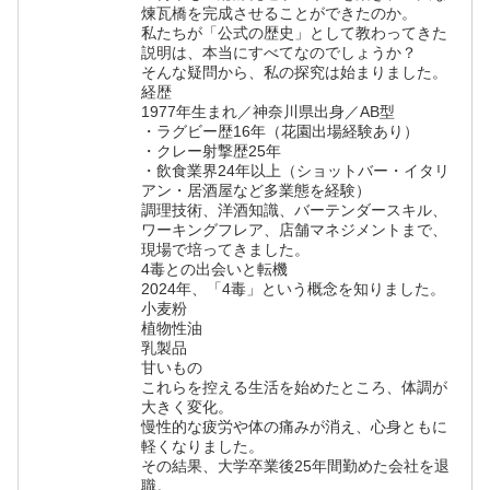
煉瓦橋を完成させることができたのか。
私たちが「公式の歴史」として教わってきた
説明は、本当にすべてなのでしょうか？
そんな疑問から、私の探究は始まりました。
経歴
1977年生まれ／神奈川県出身／AB型
・ラグビー歴16年（花園出場経験あり）
・クレー射撃歴25年
・飲食業界24年以上（ショットバー・イタリ
アン・居酒屋など多業態を経験）
調理技術、洋酒知識、バーテンダースキル、
ワーキングフレア、店舗マネジメントまで、
現場で培ってきました。
4毒との出会いと転機
2024年、「4毒」という概念を知りました。
小麦粉
植物性油
乳製品
甘いもの
これらを控える生活を始めたところ、体調が
大きく変化。
慢性的な疲労や体の痛みが消え、心身ともに
軽くなりました。
その結果、大学卒業後25年間勤めた会社を退
職。