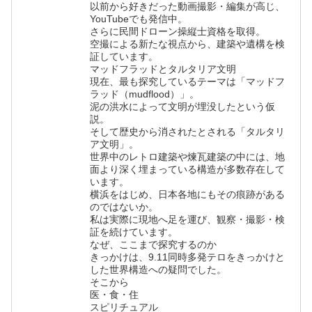
以前から好きだった動画撮影・編集が高じ、
YouTubeでも発信中。
さらに民間ドローン操縦士資格を取得。
空撮による新たな視点から、建築や遺構を検
証しています。
マッドフラッドとタルタリア文明
現在、最も探究しているテーマは「マッドフ
ラッド（mudflood）」。
泥の洪水によって文明が埋没したという仮
説。
そして歴史から消されたとされる「タルタリ
ア文明」。
世界中のレトロ建築や煉瓦建築の中には、地
面より深く埋まっている構造が多数存在して
います。
横浜をはじめ、日本各地にもその痕跡がある
のではないか。
私は実際に現地へ足を運び、観察・撮影・検
証を続けています。
なぜ、ここまで探究するのか
きっかけは、9.11同時多発テロをきっかけと
した世界構造への疑問でした。
そこから
医・食・住
スピリチュアル