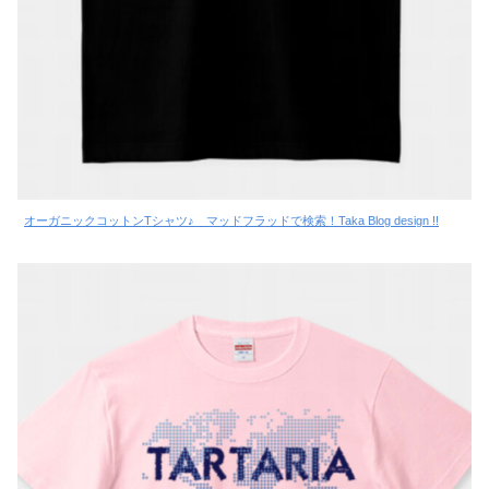
オーガニックコットンTシャツ♪ マッドフラッドで検索！Taka Blog design !!