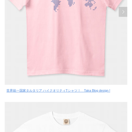
世界統一国家タルタリア ハイクオリティTシャツ！ Taka Blog design !