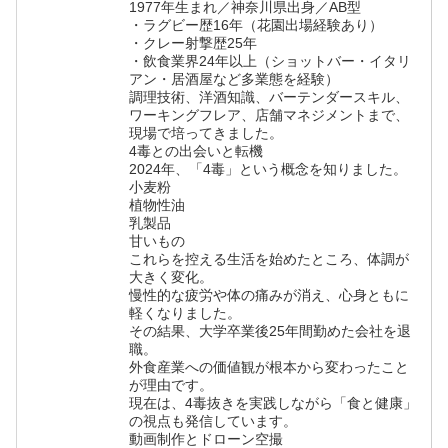
1977年生まれ／神奈川県出身／AB型
・ラグビー歴16年（花園出場経験あり）
・クレー射撃歴25年
・飲食業界24年以上（ショットバー・イタリ
アン・居酒屋など多業態を経験）
調理技術、洋酒知識、バーテンダースキル、
ワーキングフレア、店舗マネジメントまで、
現場で培ってきました。
4毒との出会いと転機
2024年、「4毒」という概念を知りました。
小麦粉
植物性油
乳製品
甘いもの
これらを控える生活を始めたところ、体調が
大きく変化。
慢性的な疲労や体の痛みが消え、心身ともに
軽くなりました。
その結果、大学卒業後25年間勤めた会社を退
職。
外食産業への価値観が根本から変わったこと
が理由です。
現在は、4毒抜きを実践しながら「食と健康」
の視点も発信しています。
動画制作とドローン空撮