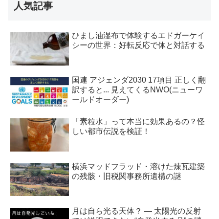
人気記事
ひまし油湿布で体験するエドガーケイ
シーの世界：好転反応で体と対話する
国連 アジェンダ2030 17項目 正しく翻
訳すると... 見えてくるNWO(ニューワ
ールドオーダー)
「素粒水」って本当に効果あるの？怪
しい都市伝説を検証！
横浜マッドフラッド・溶けた煉瓦建築
の残骸・旧税関事務所遺構の謎
月は自ら光る天体？ ― 太陽光の反射