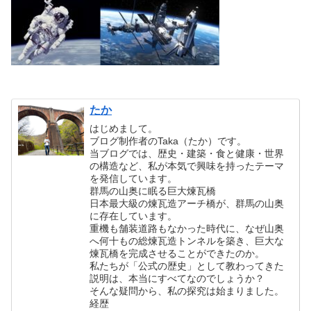
たか
はじめまして。
ブログ制作者のTaka（たか）です。
当ブログでは、歴史・建築・食と健康・世界
の構造など、私が本気で興味を持ったテーマ
を発信しています。
群馬の山奥に眠る巨大煉瓦橋
日本最大級の煉瓦造アーチ橋が、群馬の山奥
に存在しています。
重機も舗装道路もなかった時代に、なぜ山奥
へ何十もの総煉瓦造トンネルを築き、巨大な
煉瓦橋を完成させることができたのか。
私たちが「公式の歴史」として教わってきた
説明は、本当にすべてなのでしょうか？
そんな疑問から、私の探究は始まりました。
経歴