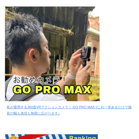
私が愛用する360度VRアクションカメラ！ GO PRO MAX !!これ一本あるだけで撮
影の幅も表現も無限に広がります♪