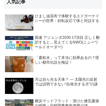
人気記事
ひまし油湿布で体験するエドガーケイ
シーの世界：好転反応で体と対話する
国連 アジェンダ2030 17項目 正しく翻
訳すると... 見えてくるNWO(ニューワ
ールドオーダー)
「素粒水」って本当に効果あるの？怪
しい都市伝説を検証！
月は自ら光る天体？ ― 太陽光の反射
では説明できない“自発光する月”の謎
横浜マッドフラッド・溶けた煉瓦建築
の残骸・旧税関事務所遺構の謎