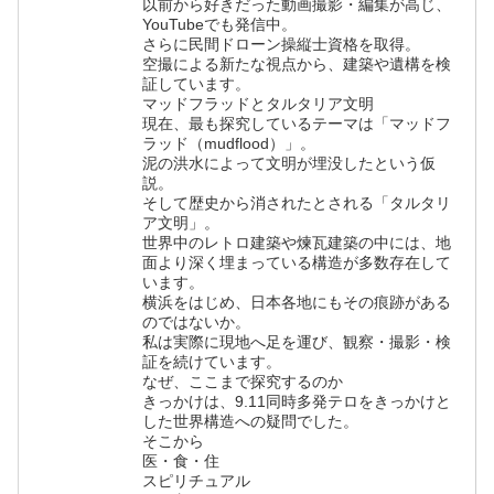
以前から好きだった動画撮影・編集が高じ、
YouTubeでも発信中。
さらに民間ドローン操縦士資格を取得。
空撮による新たな視点から、建築や遺構を検
証しています。
マッドフラッドとタルタリア文明
現在、最も探究しているテーマは「マッドフ
ラッド（mudflood）」。
泥の洪水によって文明が埋没したという仮
説。
そして歴史から消されたとされる「タルタリ
ア文明」。
世界中のレトロ建築や煉瓦建築の中には、地
面より深く埋まっている構造が多数存在して
います。
横浜をはじめ、日本各地にもその痕跡がある
のではないか。
私は実際に現地へ足を運び、観察・撮影・検
証を続けています。
なぜ、ここまで探究するのか
きっかけは、9.11同時多発テロをきっかけと
した世界構造への疑問でした。
そこから
医・食・住
スピリチュアル