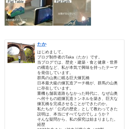
たか
はじめまして。
ブログ制作者のTaka（たか）です。
当ブログでは、歴史・建築・食と健康・世界
の構造など、私が本気で興味を持ったテーマ
を発信しています。
群馬の山奥に眠る巨大煉瓦橋
日本最大級の煉瓦造アーチ橋が、群馬の山奥
に存在しています。
重機も舗装道路もなかった時代に、なぜ山奥
へ何十もの総煉瓦造トンネルを築き、巨大な
煉瓦橋を完成させることができたのか。
私たちが「公式の歴史」として教わってきた
説明は、本当にすべてなのでしょうか？
そんな疑問から、私の探究は始まりました。
経歴