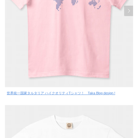
世界統一国家タルタリア ハイクオリティTシャツ！ Taka Blog design !