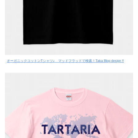
オーガニックコットンTシャツ♪ マッドフラッドで検索！Taka Blog design !!