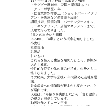
1977年生まれ／神奈川県出身／AB型
・ラグビー歴16年（花園出場経験あり）
・クレー射撃歴25年
・飲食業界24年以上（ショットバー・イタリ
アン・居酒屋など多業態を経験）
調理技術、洋酒知識、バーテンダースキル、
ワーキングフレア、店舗マネジメントまで、
現場で培ってきました。
4毒との出会いと転機
2024年、「4毒」という概念を知りました。
小麦粉
植物性油
乳製品
甘いもの
これらを控える生活を始めたところ、体調が
大きく変化。
慢性的な疲労や体の痛みが消え、心身ともに
軽くなりました。
その結果、大学卒業後25年間勤めた会社を退
職。
外食産業への価値観が根本から変わったこと
が理由です。
現在は、4毒抜きを実践しながら「食と健康」
の視点も発信しています。
動画制作とドローン空撮