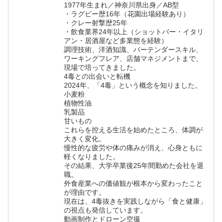
1977年生まれ／神奈川県出身／AB型
・ラグビー歴16年（花園出場経験あり）
・クレー射撃歴25年
・飲食業界24年以上（ショットバー・イタリ
アン・居酒屋など多業態を経験）
調理技術、洋酒知識、バーテンダースキル、
ワーキングフレア、店舗マネジメントまで、
現場で培ってきました。
4毒との出会いと転機
2024年、「4毒」という概念を知りました。
小麦粉
植物性油
乳製品
甘いもの
これらを控える生活を始めたところ、体調が
大きく変化。
慢性的な疲労や体の痛みが消え、心身ともに
軽くなりました。
その結果、大学卒業後25年間勤めた会社を退
職。
外食産業への価値観が根本から変わったこと
が理由です。
現在は、4毒抜きを実践しながら「食と健康」
の視点も発信しています。
動画制作とドローン空撮