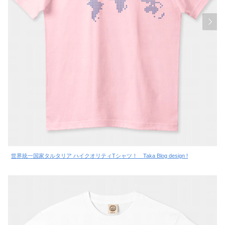
世界統一国家タルタリア ハイクオリティTシャツ！ Taka Blog design !