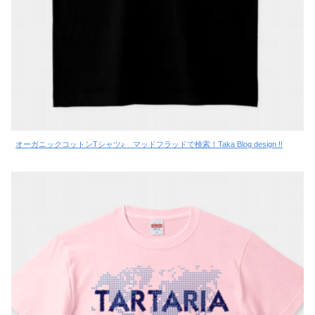
オーガニックコットンTシャツ♪ マッドフラッドで検索！Taka Blog design !!