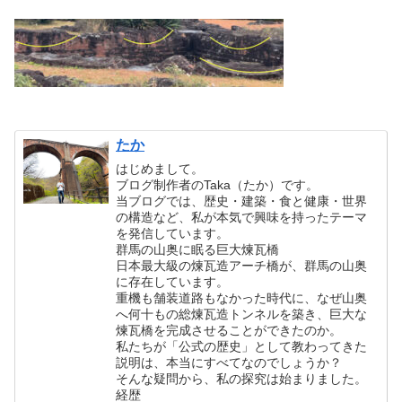
たか
はじめまして。
ブログ制作者のTaka（たか）です。
当ブログでは、歴史・建築・食と健康・世界
の構造など、私が本気で興味を持ったテーマ
を発信しています。
群馬の山奥に眠る巨大煉瓦橋
日本最大級の煉瓦造アーチ橋が、群馬の山奥
に存在しています。
重機も舗装道路もなかった時代に、なぜ山奥
へ何十もの総煉瓦造トンネルを築き、巨大な
煉瓦橋を完成させることができたのか。
私たちが「公式の歴史」として教わってきた
説明は、本当にすべてなのでしょうか？
そんな疑問から、私の探究は始まりました。
経歴