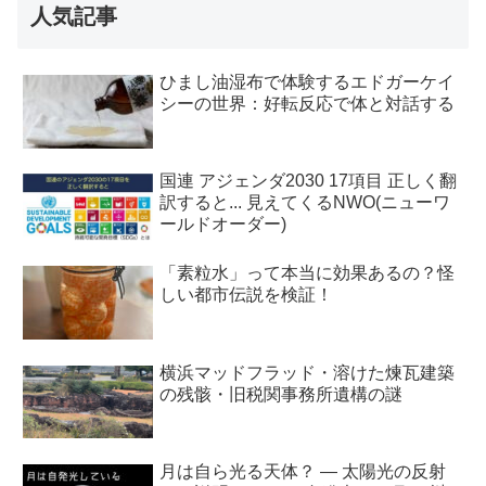
人気記事
ひまし油湿布で体験するエドガーケイ
シーの世界：好転反応で体と対話する
国連 アジェンダ2030 17項目 正しく翻
訳すると... 見えてくるNWO(ニューワ
ールドオーダー)
「素粒水」って本当に効果あるの？怪
しい都市伝説を検証！
横浜マッドフラッド・溶けた煉瓦建築
の残骸・旧税関事務所遺構の謎
月は自ら光る天体？ ― 太陽光の反射