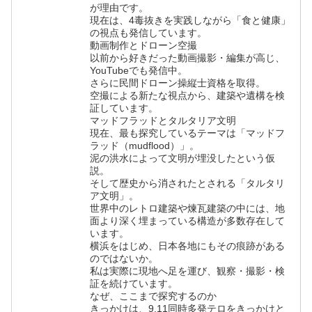
が理由です。
現在は、4毒抜きを実践しながら「食と健康」
の視点も発信しています。
動画制作とドローン空撮
以前から好きだった動画撮影・編集が高じ、
YouTubeでも発信中。
さらに民間ドローン操縦士資格を取得。
空撮による新たな視点から、建築や遺構を検
証しています。
マッドフラッドとタルタリア文明
現在、最も探究しているテーマは「マッドフ
ラッド（mudflood）」。
泥の洪水によって文明が埋没したという仮
説。
そして歴史から消されたとされる「タルタリ
ア文明」。
世界中のレトロ建築や煉瓦建築の中には、地
面より深く埋まっている構造が多数存在して
います。
横浜をはじめ、日本各地にもその痕跡がある
のではないか。
私は実際に現地へ足を運び、観察・撮影・検
証を続けています。
なぜ、ここまで探究するのか
きっかけは、9.11同時多発テロをきっかけと