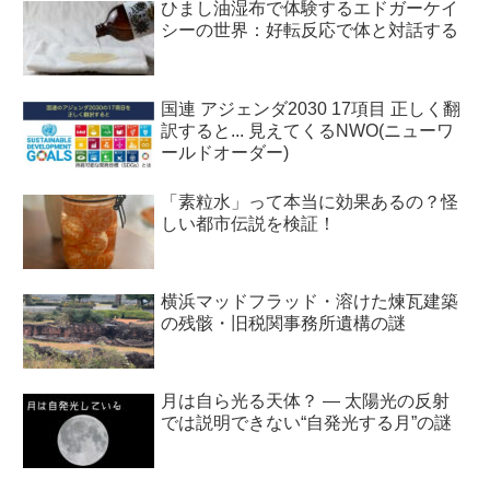
ひまし油湿布で体験するエドガーケイ
シーの世界：好転反応で体と対話する
国連 アジェンダ2030 17項目 正しく翻
訳すると... 見えてくるNWO(ニューワ
ールドオーダー)
「素粒水」って本当に効果あるの？怪
しい都市伝説を検証！
横浜マッドフラッド・溶けた煉瓦建築
の残骸・旧税関事務所遺構の謎
月は自ら光る天体？ ― 太陽光の反射
では説明できない“自発光する月”の謎