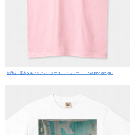
世界統一国家タルタリア ハイクオリティTシャツ！ Taka Blog design !