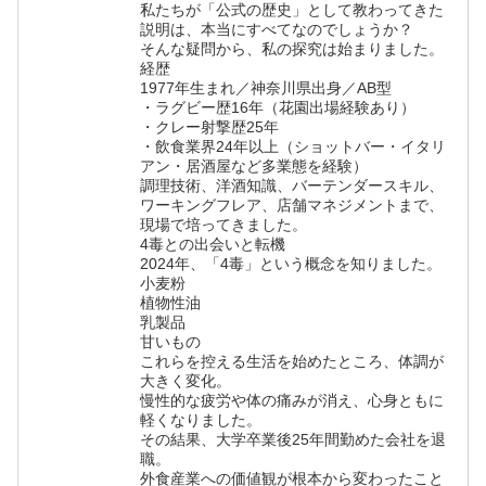
私たちが「公式の歴史」として教わってきた
説明は、本当にすべてなのでしょうか？
そんな疑問から、私の探究は始まりました。
経歴
1977年生まれ／神奈川県出身／AB型
・ラグビー歴16年（花園出場経験あり）
・クレー射撃歴25年
・飲食業界24年以上（ショットバー・イタリ
アン・居酒屋など多業態を経験）
調理技術、洋酒知識、バーテンダースキル、
ワーキングフレア、店舗マネジメントまで、
現場で培ってきました。
4毒との出会いと転機
2024年、「4毒」という概念を知りました。
小麦粉
植物性油
乳製品
甘いもの
これらを控える生活を始めたところ、体調が
大きく変化。
慢性的な疲労や体の痛みが消え、心身ともに
軽くなりました。
その結果、大学卒業後25年間勤めた会社を退
職。
外食産業への価値観が根本から変わったこと