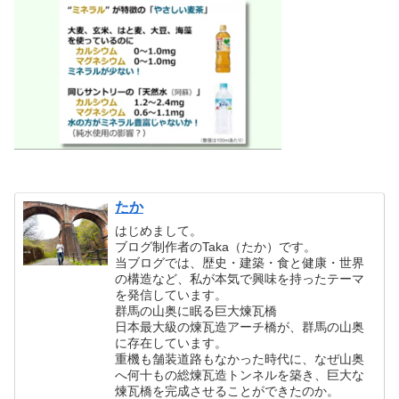
たか
はじめまして。
ブログ制作者のTaka（たか）です。
当ブログでは、歴史・建築・食と健康・世界
の構造など、私が本気で興味を持ったテーマ
を発信しています。
群馬の山奥に眠る巨大煉瓦橋
日本最大級の煉瓦造アーチ橋が、群馬の山奥
に存在しています。
重機も舗装道路もなかった時代に、なぜ山奥
へ何十もの総煉瓦造トンネルを築き、巨大な
煉瓦橋を完成させることができたのか。