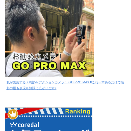
私が愛用する360度VRアクションカメラ！ GO PRO MAX !!これ一本あるだけで撮
影の幅も表現も無限に広がります♪