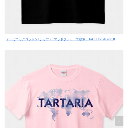
オーガニックコットンTシャツ♪ マッドフラッドで検索！Taka Blog design !!