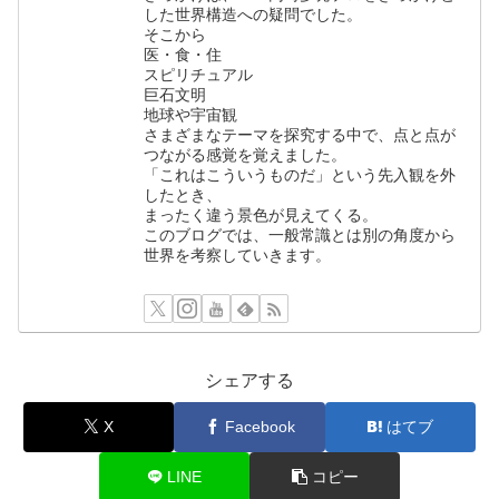
した世界構造への疑問でした。
そこから
医・食・住
スピリチュアル
巨石文明
地球や宇宙観
さまざまなテーマを探究する中で、点と点が
つながる感覚を覚えました。
「これはこういうものだ」という先入観を外
したとき、
まったく違う景色が見えてくる。
このブログでは、一般常識とは別の角度から
世界を考察していきます。
シェアする
X
Facebook
はてブ
LINE
コピー