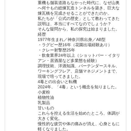
重機も舗装道路もなかった時代に、なぜ山奥
へ何十もの総煉瓦造トンネルを築き、巨大な
煉瓦橋を完成させることができたのか。
私たちが「公式の歴史」として教わってきた
説明は、本当にすべてなのでしょうか？
そんな疑問から、私の探究は始まりました。
経歴
1977年生まれ／神奈川県出身／AB型
・ラグビー歴16年（花園出場経験あり）
・クレー射撃歴25年
・飲食業界24年以上（ショットバー・イタリ
アン・居酒屋など多業態を経験）
調理技術、洋酒知識、バーテンダースキル、
ワーキングフレア、店舗マネジメントまで、
現場で培ってきました。
4毒との出会いと転機
2024年、「4毒」という概念を知りました。
小麦粉
植物性油
乳製品
甘いもの
これらを控える生活を始めたところ、体調が
大きく変化。
慢性的な疲労や体の痛みが消え、心身ともに
軽くなりました。