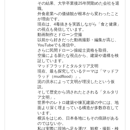
その結果、大学卒業後25年間勤めた会社を退
職。
外食産業への価値観が根本から変わったこと
が理由です。
現在は、4毒抜きを実践しながら「食と健康」
の視点も発信しています。
動画制作とドローン空撮
以前から好きだった動画撮影・編集が高じ、
YouTubeでも発信中。
さらに民間ドローン操縦士資格を取得。
空撮による新たな視点から、建築や遺構を検
証しています。
マッドフラッドとタルタリア文明
現在、最も探究しているテーマは「マッドフ
ラッド（mudflood）」。
泥の洪水によって文明が埋没したという仮
説。
そして歴史から消されたとされる「タルタリ
ア文明」。
世界中のレトロ建築や煉瓦建築の中には、地
面より深く埋まっている構造が多数存在して
います。
横浜をはじめ、日本各地にもその痕跡がある
のではないか。
私は実際に現地へ足を運び、観察・撮影・検