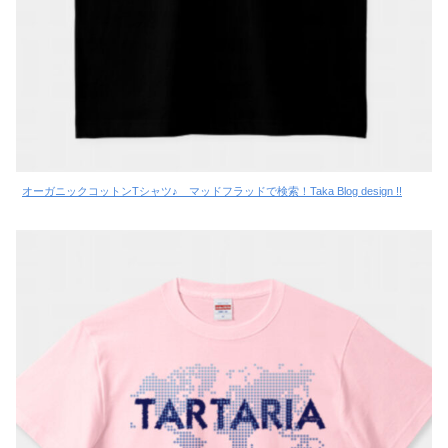
オーガニックコットンTシャツ♪ マッドフラッドで検索！Taka Blog design !!