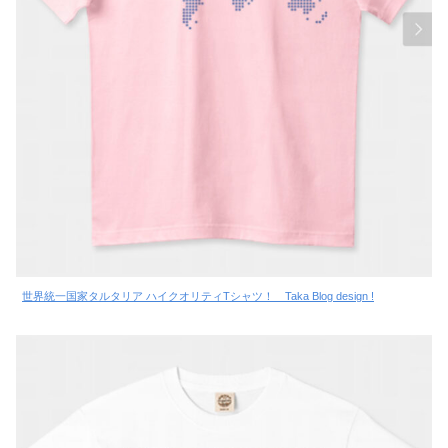
世界統一国家タルタリア ハイクオリティTシャツ！ Taka Blog design !