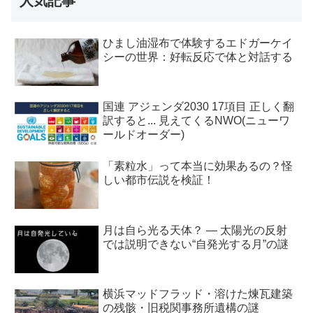
人気記事
ひまし油湿布で体験するエドガーケイ
シーの世界：好転反応で体と対話する
国連 アジェンダ2030 17項目 正しく翻
訳すると... 見えてくるNWO(ニューワ
ールドオーダー)
「素粒水」って本当に効果あるの？怪
しい都市伝説を検証！
月は自ら光る天体？ ― 太陽光の反射
では説明できない“自発光する月”の謎
横浜マッドフラッド・溶けた煉瓦建築
の残骸・旧税関事務所遺構の謎