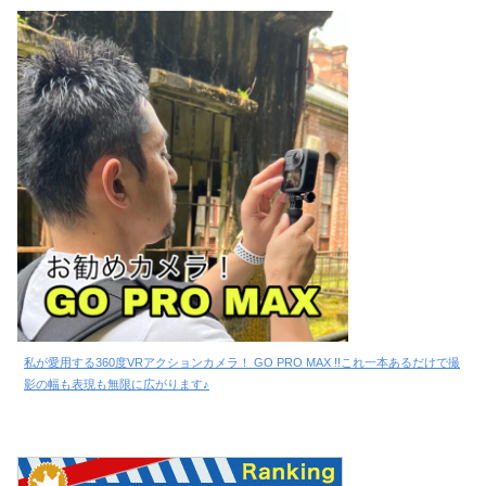
私が愛用する360度VRアクションカメラ！ GO PRO MAX !!これ一本あるだけで撮
影の幅も表現も無限に広がります♪