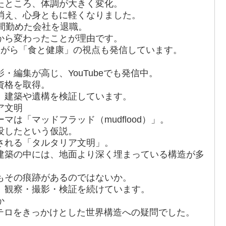
たところ、体調が大きく変化。
消え、心身ともに軽くなりました。
間勤めた会社を退職。
から変わったことが理由です。
ながら「食と健康」の視点も発信しています。
・編集が高じ、YouTubeでも発信中。
資格を取得。
、建築や遺構を検証しています。
ア文明
は「マッドフラッド（mudflood）」。
没したという仮説。
される「タルタリア文明」。
建築の中には、地面より深く埋まっている構造が多
もその痕跡があるのではないか。
、観察・撮影・検証を続けています。
か
発テロをきっかけとした世界構造への疑問でした。