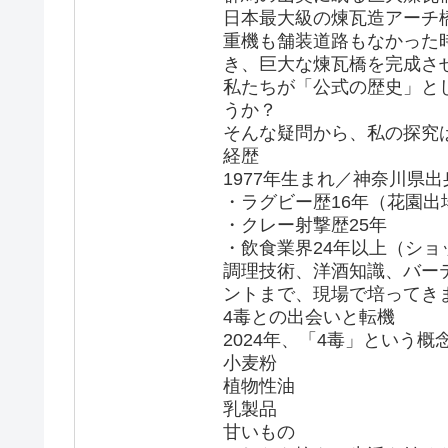
日本最大級の煉瓦造アーチ
重機も舗装道路もなかった
き、巨大な煉瓦橋を完成さ
私たちが「公式の歴史」と
うか？
そんな疑問から、私の探究
経歴
1977年生まれ／神奈川県出
・ラグビー歴16年（花園出
・クレー射撃歴25年
・飲食業界24年以上（シ
調理技術、洋酒知識、バー
ントまで、現場で培ってき
4毒との出会いと転機
2024年、「4毒」という
小麦粉
植物性油
乳製品
甘いもの