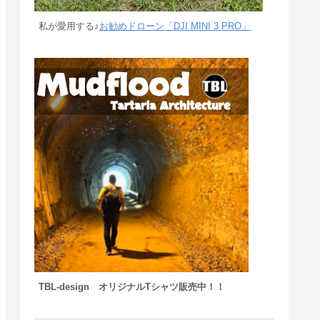
私が愛用する♪
お勧めドローン「DJI MINI 3 PRO」
TBL-design オリジナルTシャツ販売中！！