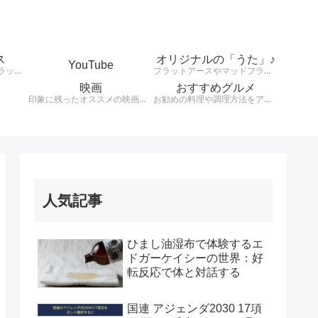
ス
オリジナルの「うた」♪
YouTube
天動説、地球平面説、フラットアース、大地は平、太陽は小さくて高度上空存在している。様々な説を検証します。
フラットアースやマッドフラッド、健康や興味のあることをオリジナルの歌詞とリズムで発信！！！！
映画
おすすめグルメ
印象に残ったオススメの映画を紹介します。
お勧めの料理や調理方法をアウトプットする。
人気記事
ひまし油湿布で体験するエ
ドガーケイシーの世界：好
転反応で体と対話する
国連 アジェンダ2030 17項