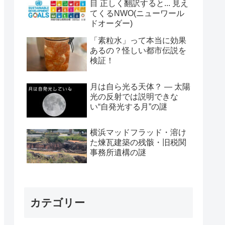
目 正しく翻訳すると... 見え
てくるNWO(ニューワール
ドオーダー)
「素粒水」って本当に効果
あるの？怪しい都市伝説を
検証！
月は自ら光る天体？ ― 太陽
光の反射では説明できな
い“自発光する月”の謎
横浜マッドフラッド・溶け
た煉瓦建築の残骸・旧税関
事務所遺構の謎
カテゴリー