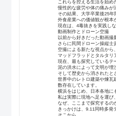
これらを控える生活を始め
慢性的な疲労や体の痛みが
その結果、大学卒業後25年
外食産業への価値観が根本
現在は、4毒抜きを実践し
動画制作とドローン空撮
以前から好きだった動画撮影
さらに民間ドローン操縦士
空撮による新たな視点から
マッドフラッドとタルタリ
現在、最も探究しているテーマ
泥の洪水によって文明が埋
そして歴史から消されたと
世界中のレトロ建築や煉瓦
数存在しています。
横浜をはじめ、日本各地に
私は実際に現地へ足を運び
なぜ、ここまで探究するの
きっかけは、9.11同時多
そこから