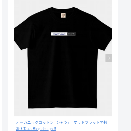
オーガニックコットンTシャツ♪ マッドフラッドで検
索！Taka Blog design !!