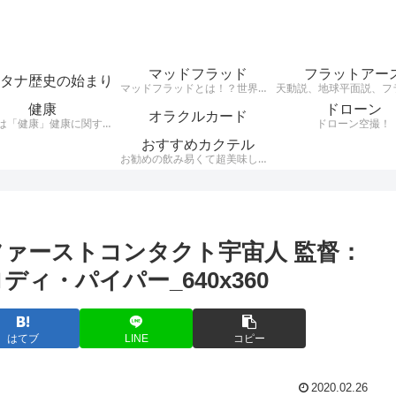
マッドフラッド
フラットアー
タナ歴史の始まり
マッドフラッドとは！？世界中の建物が埋まっていて、その建物の様式が世界同一（レトロ建築レンガ建築など）だという事実がある・・・それがMudfloodです。それらレンガ建築レトロ建築はここ日本にもたくさん現存している。 200年ほど前に世界がグレートリセットされ、歴史が書き換えられ現在に至るとうい興味深い説。
健康
ドローン
オラクルカード
テーマは「健康」健康に関する様々なジャンルのお話を、わかりやすくお話します。自分が好きな事、興味のある事をアウトプットするブログです。
ドローン空撮！
おすすめカクテル
お勧めの飲み易くて超美味しいカクテルをご紹介。騙されたつもりで飲んでほしいカクテルをシンプルにお伝えします。
E』ファーストコンタクト宇宙人 監督：
ィ・パイパー_640x360
はてブ
LINE
コピー
2020.02.26