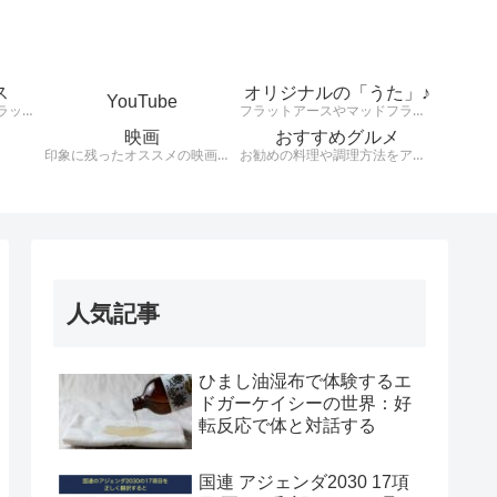
ス
オリジナルの「うた」♪
YouTube
天動説、地球平面説、フラットアース、大地は平、太陽は小さくて高度上空存在している。様々な説を検証します。
フラットアースやマッドフラッド、健康や興味のあることをオリジナルの歌詞とリズムで発信！！！！
映画
おすすめグルメ
印象に残ったオススメの映画を紹介します。
お勧めの料理や調理方法をアウトプットする。
人気記事
ひまし油湿布で体験するエ
ドガーケイシーの世界：好
転反応で体と対話する
国連 アジェンダ2030 17項