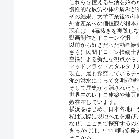
これらを控える生活を始め
慢性的な疲労や体の痛みが
その結果、大学卒業後25年
外食産業への価値観が根本
現在は、4毒抜きを実践し
動画制作とドローン空撮
以前から好きだった動画撮影
さらに民間ドローン操縦士
空撮による新たな視点から
マッドフラッドとタルタリ
現在、最も探究しているテーマ
泥の洪水によって文明が埋
そして歴史から消されたと
世界中のレトロ建築や煉瓦
数存在しています。
横浜をはじめ、日本各地に
私は実際に現地へ足を運び
なぜ、ここまで探究するの
きっかけは、9.11同時多
そこから