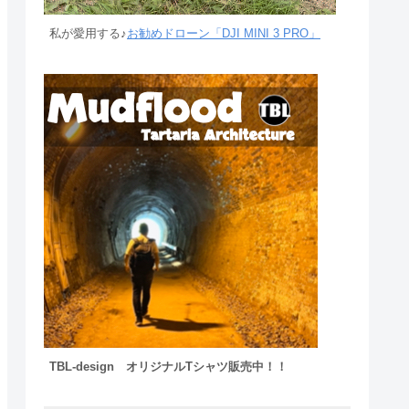
私が愛用する♪
お勧めドローン「DJI MINI 3 PRO」
TBL-design オリジナルTシャツ販売中！！