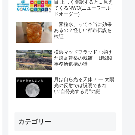
目 正しく翻訳すると... 見え
てくるNWO(ニューワール
ドオーダー)
「素粒水」って本当に効果
あるの？怪しい都市伝説を
検証！
横浜マッドフラッド・溶け
た煉瓦建築の残骸・旧税関
事務所遺構の謎
月は自ら光る天体？ ― 太陽
光の反射では説明できな
い“自発光する月”の謎
カテゴリー