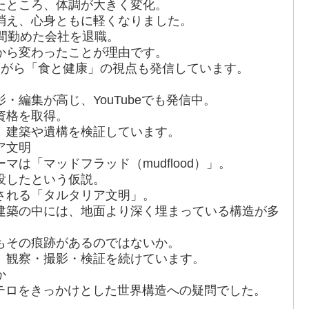
たところ、体調が大きく変化。
消え、心身ともに軽くなりました。
間勤めた会社を退職。
から変わったことが理由です。
ながら「食と健康」の視点も発信しています。
・編集が高じ、YouTubeでも発信中。
資格を取得。
、建築や遺構を検証しています。
ア文明
は「マッドフラッド（mudflood）」。
没したという仮説。
される「タルタリア文明」。
建築の中には、地面より深く埋まっている構造が多
もその痕跡があるのではないか。
、観察・撮影・検証を続けています。
か
発テロをきっかけとした世界構造への疑問でした。