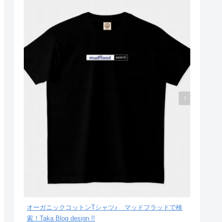
オーガニックコットンTシャツ♪ マッドフラッドで検
索！Taka Blog design !!