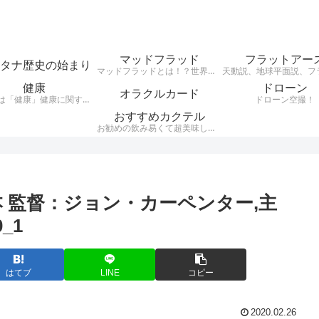
マッドフラッド
フラットアー
タナ歴史の始まり
マッドフラッドとは！？世界中の建物が埋まっていて、その建物の様式が世界同一（レトロ建築レンガ建築など）だという事実がある・・・それがMudfloodです。それらレンガ建築レトロ建築はここ日本にもたくさん現存している。 200年ほど前に世界がグレートリセットされ、歴史が書き換えられ現在に至るとうい興味深い説。
健康
ドローン
オラクルカード
テーマは「健康」健康に関する様々なジャンルのお話を、わかりやすくお話します。自分が好きな事、興味のある事をアウトプットするブログです。
ドローン空撮！
おすすめカクテル
お勧めの飲み易くて超美味しいカクテルをご紹介。騙されたつもりで飲んでほしいカクテルをシンプルにお伝えします。
』本 監督：ジョン・カーペンター,主
_1
はてブ
LINE
コピー
2020.02.26