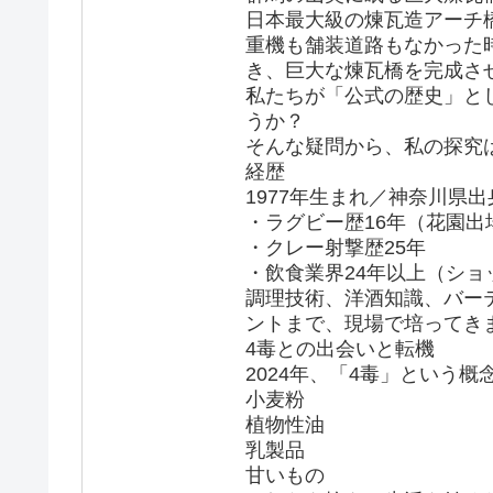
日本最大級の煉瓦造アーチ
重機も舗装道路もなかった
き、巨大な煉瓦橋を完成さ
私たちが「公式の歴史」と
うか？
そんな疑問から、私の探究
経歴
1977年生まれ／神奈川県出
・ラグビー歴16年（花園出
・クレー射撃歴25年
・飲食業界24年以上（シ
調理技術、洋酒知識、バー
ントまで、現場で培ってき
4毒との出会いと転機
2024年、「4毒」という
小麦粉
植物性油
乳製品
甘いもの