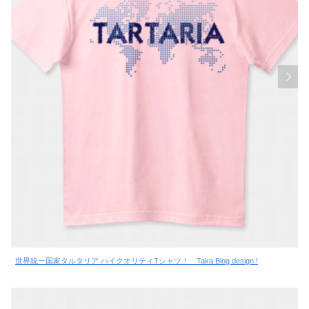
世界統一国家タルタリア ハイクオリティTシャツ！ Taka Blog design !