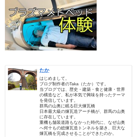
たか
はじめまして。
ブログ制作者のTaka（たか）です。
当ブログでは、歴史・建築・食と健康・世界
の構造など、私が本気で興味を持ったテーマ
を発信しています。
群馬の山奥に眠る巨大煉瓦橋
日本最大級の煉瓦造アーチ橋が、群馬の山奥
に存在しています。
重機も舗装道路もなかった時代に、なぜ山奥
へ何十もの総煉瓦造トンネルを築き、巨大な
煉瓦橋を完成させることができたのか。