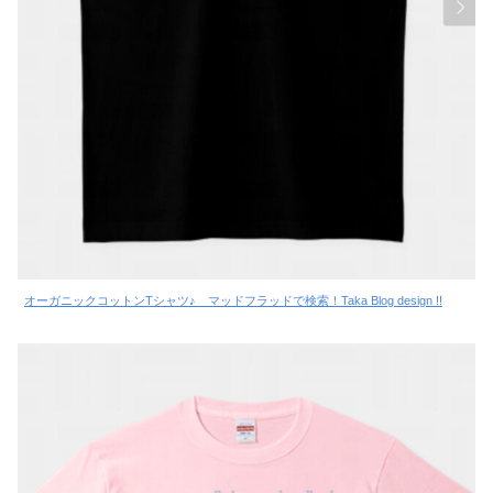
オーガニックコットンTシャツ♪ マッドフラッドで検索！Taka Blog design !!