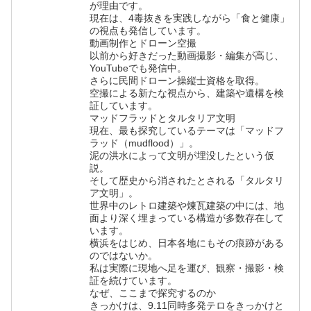
が理由です。
現在は、4毒抜きを実践しながら「食と健康」
の視点も発信しています。
動画制作とドローン空撮
以前から好きだった動画撮影・編集が高じ、
YouTubeでも発信中。
さらに民間ドローン操縦士資格を取得。
空撮による新たな視点から、建築や遺構を検
証しています。
マッドフラッドとタルタリア文明
現在、最も探究しているテーマは「マッドフ
ラッド（mudflood）」。
泥の洪水によって文明が埋没したという仮
説。
そして歴史から消されたとされる「タルタリ
ア文明」。
世界中のレトロ建築や煉瓦建築の中には、地
面より深く埋まっている構造が多数存在して
います。
横浜をはじめ、日本各地にもその痕跡がある
のではないか。
私は実際に現地へ足を運び、観察・撮影・検
証を続けています。
なぜ、ここまで探究するのか
きっかけは、9.11同時多発テロをきっかけと