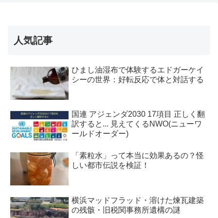
人気記事
ひまし油湿布で体験するエドガーケイ
シーの世界：好転反応で体と対話する
国連 アジェンダ2030 17項目 正しく翻
訳すると... 見えてくるNWO(ニューワ
ールドオーダー)
「素粒水」って本当に効果あるの？怪
しい都市伝説を検証！
横浜マッドフラッド・溶けた煉瓦建築
の残骸・旧税関事務所遺構の謎