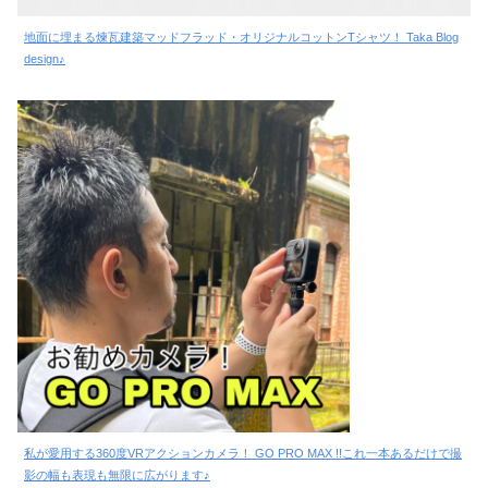
地面に埋まる煉瓦建築マッドフラッド・オリジナルコットンTシャツ！ Taka Blog
design♪
私が愛用する360度VRアクションカメラ！ GO PRO MAX !!これ一本あるだけで撮
影の幅も表現も無限に広がります♪