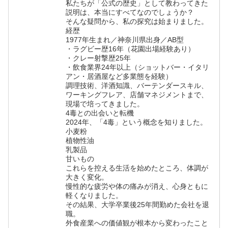
私たちが「公式の歴史」として教わってきた
説明は、本当にすべてなのでしょうか？
そんな疑問から、私の探究は始まりました。
経歴
1977年生まれ／神奈川県出身／AB型
・ラグビー歴16年（花園出場経験あり）
・クレー射撃歴25年
・飲食業界24年以上（ショットバー・イタリ
アン・居酒屋など多業態を経験）
調理技術、洋酒知識、バーテンダースキル、
ワーキングフレア、店舗マネジメントまで、
現場で培ってきました。
4毒との出会いと転機
2024年、「4毒」という概念を知りました。
小麦粉
植物性油
乳製品
甘いもの
これらを控える生活を始めたところ、体調が
大きく変化。
慢性的な疲労や体の痛みが消え、心身ともに
軽くなりました。
その結果、大学卒業後25年間勤めた会社を退
職。
外食産業への価値観が根本から変わったこと