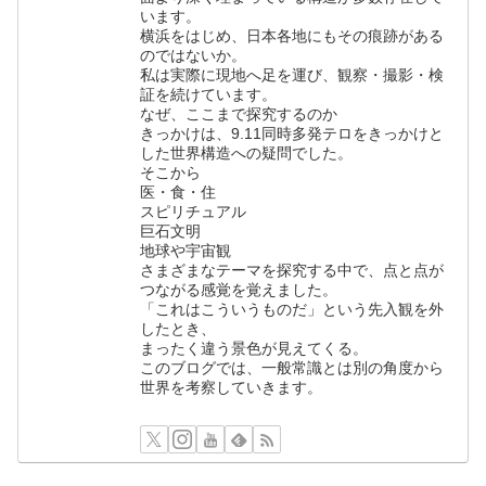
います。
横浜をはじめ、日本各地にもその痕跡がある
のではないか。
私は実際に現地へ足を運び、観察・撮影・検
証を続けています。
なぜ、ここまで探究するのか
きっかけは、9.11同時多発テロをきっかけと
した世界構造への疑問でした。
そこから
医・食・住
スピリチュアル
巨石文明
地球や宇宙観
さまざまなテーマを探究する中で、点と点が
つながる感覚を覚えました。
「これはこういうものだ」という先入観を外
したとき、
まったく違う景色が見えてくる。
このブログでは、一般常識とは別の角度から
世界を考察していきます。