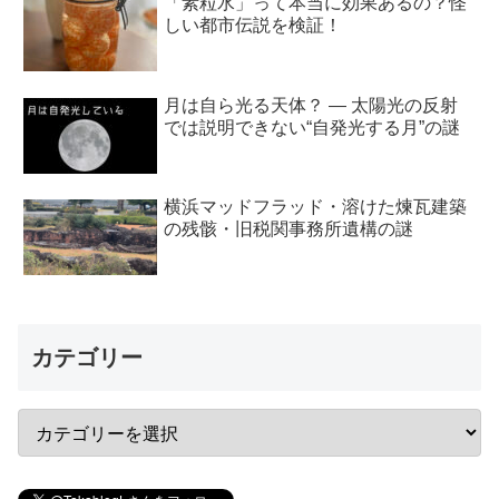
「素粒水」って本当に効果あるの？怪
しい都市伝説を検証！
月は自ら光る天体？ ― 太陽光の反射
では説明できない“自発光する月”の謎
横浜マッドフラッド・溶けた煉瓦建築
の残骸・旧税関事務所遺構の謎
カテゴリー