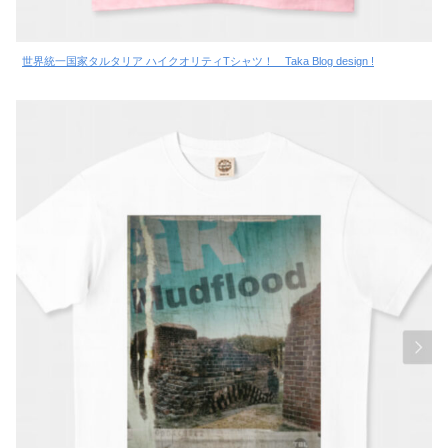
世界統一国家タルタリア ハイクオリティTシャツ！ Taka Blog design !