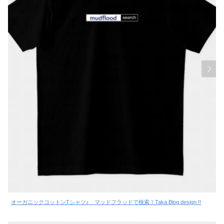
オーガニックコットンTシャツ♪ マッドフラッドで検索！Taka Blog design !!