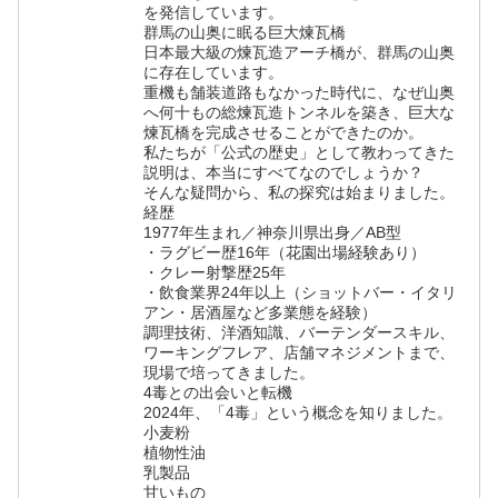
を発信しています。
群馬の山奥に眠る巨大煉瓦橋
日本最大級の煉瓦造アーチ橋が、群馬の山奥
に存在しています。
重機も舗装道路もなかった時代に、なぜ山奥
へ何十もの総煉瓦造トンネルを築き、巨大な
煉瓦橋を完成させることができたのか。
私たちが「公式の歴史」として教わってきた
説明は、本当にすべてなのでしょうか？
そんな疑問から、私の探究は始まりました。
経歴
1977年生まれ／神奈川県出身／AB型
・ラグビー歴16年（花園出場経験あり）
・クレー射撃歴25年
・飲食業界24年以上（ショットバー・イタリ
アン・居酒屋など多業態を経験）
調理技術、洋酒知識、バーテンダースキル、
ワーキングフレア、店舗マネジメントまで、
現場で培ってきました。
4毒との出会いと転機
2024年、「4毒」という概念を知りました。
小麦粉
植物性油
乳製品
甘いもの