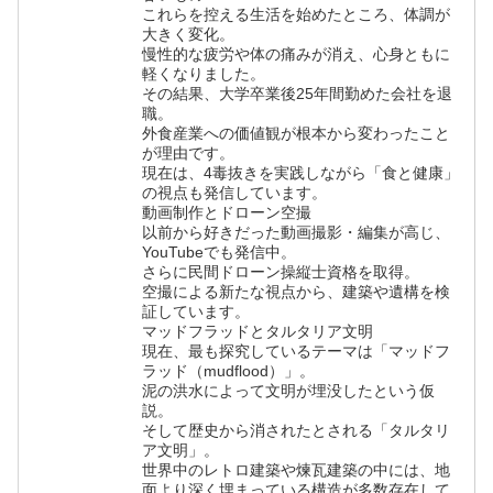
これらを控える生活を始めたところ、体調が
大きく変化。
慢性的な疲労や体の痛みが消え、心身ともに
軽くなりました。
その結果、大学卒業後25年間勤めた会社を退
職。
外食産業への価値観が根本から変わったこと
が理由です。
現在は、4毒抜きを実践しながら「食と健康」
の視点も発信しています。
動画制作とドローン空撮
以前から好きだった動画撮影・編集が高じ、
YouTubeでも発信中。
さらに民間ドローン操縦士資格を取得。
空撮による新たな視点から、建築や遺構を検
証しています。
マッドフラッドとタルタリア文明
現在、最も探究しているテーマは「マッドフ
ラッド（mudflood）」。
泥の洪水によって文明が埋没したという仮
説。
そして歴史から消されたとされる「タルタリ
ア文明」。
世界中のレトロ建築や煉瓦建築の中には、地
面より深く埋まっている構造が多数存在して