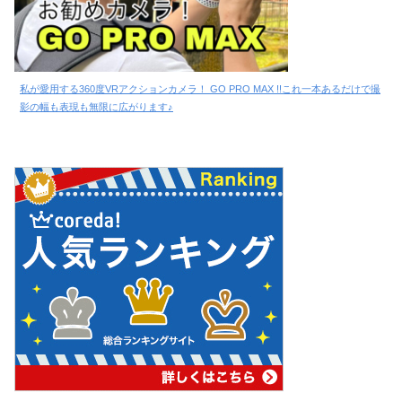
私が愛用する360度VRアクションカメラ！ GO PRO MAX !!これ一本あるだけで撮
影の幅も表現も無限に広がります♪