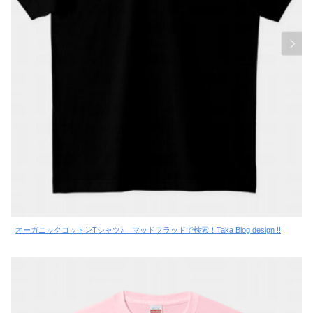
オーガニックコットンTシャツ♪ マッドフラッドで検索！Taka Blog design !!