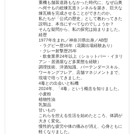
重機も舗装道路もなかった時代に、なぜ山奥
へ何十もの総煉瓦造トンネルを築き、巨大な
煉瓦橋を完成させることができたのか。
私たちが「公式の歴史」として教わってきた
説明は、本当にすべてなのでしょうか？
そんな疑問から、私の探究は始まりました。
経歴
1977年生まれ／神奈川県出身／AB型
・ラグビー歴16年（花園出場経験あり）
・クレー射撃歴25年
・飲食業界24年以上（ショットバー・イタリ
アン・居酒屋など多業態を経験）
調理技術、洋酒知識、バーテンダースキル、
ワーキングフレア、店舗マネジメントまで、
現場で培ってきました。
4毒との出会いと転機
2024年、「4毒」という概念を知りました。
小麦粉
植物性油
乳製品
甘いもの
これらを控える生活を始めたところ、体調が
大きく変化。
慢性的な疲労や体の痛みが消え、心身ともに
軽くなりました。