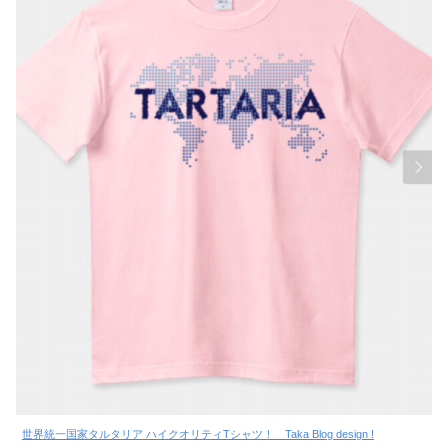
世界統一国家タルタリア ハイクオリティTシャツ！ Taka Blog design !