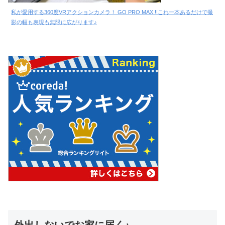
私が愛用する360度VRアクションカメラ！ GO PRO MAX !!これ一本あるだけで撮
影の幅も表現も無限に広がります♪