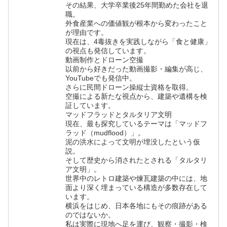
その結果、大学卒業後25年間勤めた会社を退
職。
外食産業への価値観が根本から変わったこと
が理由です。
現在は、4毒抜きを実践しながら「食と健康」
の視点も発信しています。
動画制作とドローン空撮
以前から好きだった動画撮影・編集が高じ、
YouTubeでも発信中。
さらに民間ドローン操縦士資格を取得。
空撮による新たな視点から、建築や遺構を検
証しています。
マッドフラッドとタルタリア文明
現在、最も探究しているテーマは「マッドフ
ラッド（mudflood）」。
泥の洪水によって文明が埋没したという仮
説。
そして歴史から消されたとされる「タルタリ
ア文明」。
世界中のレトロ建築や煉瓦建築の中には、地
面より深く埋まっている構造が多数存在して
います。
横浜をはじめ、日本各地にもその痕跡がある
のではないか。
私は実際に現地へ足を運び、観察・撮影・検