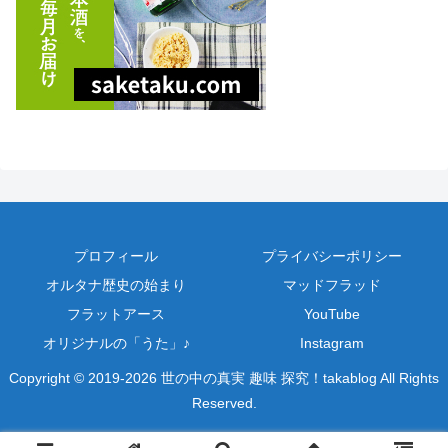
プロフィール
プライバシーポリシー
オルタナ歴史の始まり
マッドフラッド
フラットアース
YouTube
オリジナルの「うた」♪
Instagram
Copyright © 2019-2026 世の中の真実 趣味 探究！takablog All Rights
Reserved.