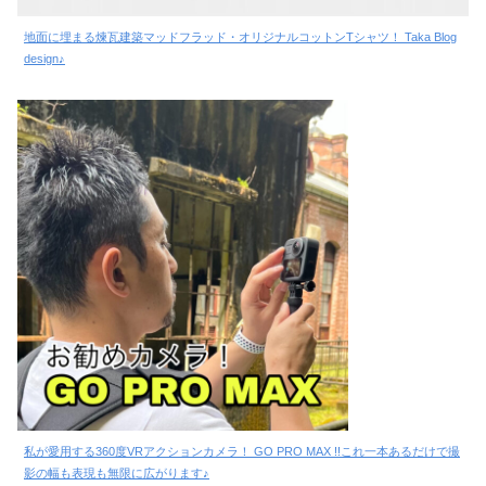
地面に埋まる煉瓦建築マッドフラッド・オリジナルコットンTシャツ！ Taka Blog
design♪
私が愛用する360度VRアクションカメラ！ GO PRO MAX !!これ一本あるだけで撮
影の幅も表現も無限に広がります♪