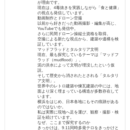
が理由です。
現在は、4毒抜きを実践しながら「食と健康」
の視点も発信しています。
動画制作とドローン空撮
以前から好きだった動画撮影・編集が高じ、
YouTubeでも発信中。
さらに民間ドローン操縦士資格を取得。
空撮による新たな視点から、建築や遺構を検
証しています。
マッドフラッドとタルタリア文明
現在、最も探究しているテーマは「マッドフ
ラッド（mudflood）」。
泥の洪水によって文明が埋没したという仮
説。
そして歴史から消されたとされる「タルタリ
ア文明」。
世界中のレトロ建築や煉瓦建築の中には、地
面より深く埋まっている構造が多数存在して
います。
横浜をはじめ、日本各地にもその痕跡がある
のではないか。
私は実際に現地へ足を運び、観察・撮影・検
証を続けています。
なぜ、ここまで探究するのか
きっかけは、9.11同時多発テロをきっかけと