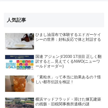
人気記事
ひまし油湿布で体験するエドガーケイ
シーの世界：好転反応で体と対話する
国連 アジェンダ2030 17項目 正しく翻
訳すると... 見えてくるNWO(ニューワ
ールドオーダー)
「素粒水」って本当に効果あるの？怪
しい都市伝説を検証！
横浜マッドフラッド・溶けた煉瓦建築
の残骸・旧税関事務所遺構の謎