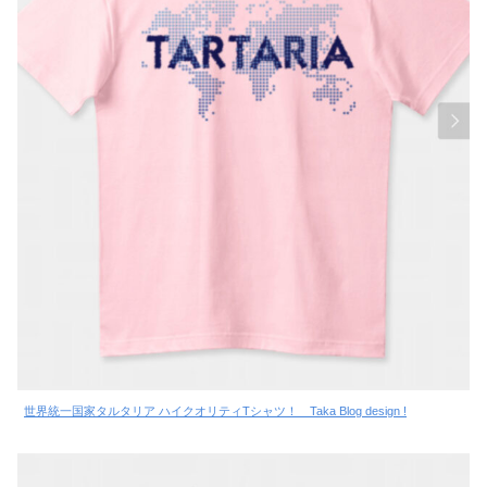
世界統一国家タルタリア ハイクオリティTシャツ！ Taka Blog design !