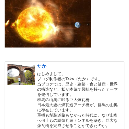
たか
はじめまして。
ブログ制作者のTaka（たか）です。
当ブログでは、歴史・建築・食と健康・世界
の構造など、私が本気で興味を持ったテーマ
を発信しています。
群馬の山奥に眠る巨大煉瓦橋
日本最大級の煉瓦造アーチ橋が、群馬の山奥
に存在しています。
重機も舗装道路もなかった時代に、なぜ山奥
へ何十もの総煉瓦造トンネルを築き、巨大な
煉瓦橋を完成させることができたのか。