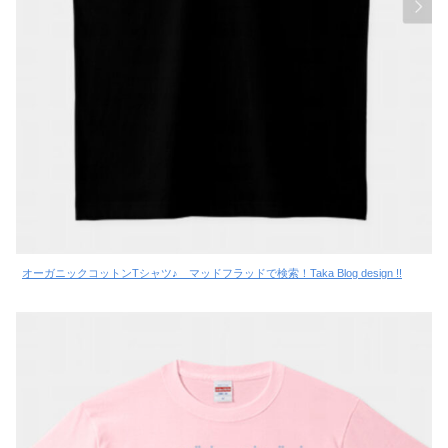
オーガニックコットンTシャツ♪ マッドフラッドで検索！Taka Blog design !!