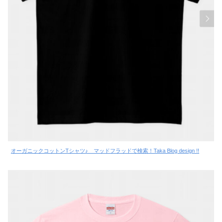
オーガニックコットンTシャツ♪ マッドフラッドで検索！Taka Blog design !!