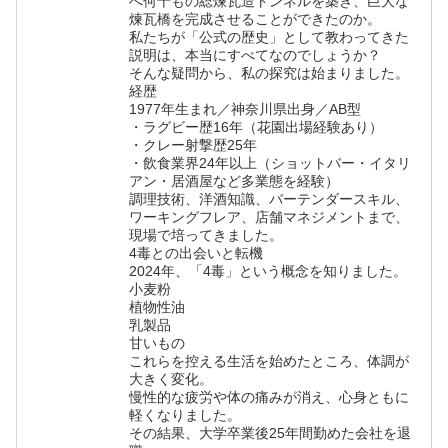
へ何十もの総煉瓦造トンネルを築き、巨大な
煉瓦橋を完成させることができたのか。
私たちが「公式の歴史」として教わってきた
説明は、本当にすべてなのでしょうか？
そんな疑問から、私の探究は始まりました。
経歴
1977年生まれ／神奈川県出身／AB型
・ラグビー歴16年（花園出場経験あり）
・クレー射撃歴25年
・飲食業界24年以上（ショットバー・イタリ
アン・居酒屋など多業態を経験）
調理技術、洋酒知識、バーテンダースキル、
ワーキングフレア、店舗マネジメントまで、
現場で培ってきました。
4毒との出会いと転機
2024年、「4毒」という概念を知りました。
小麦粉
植物性油
乳製品
甘いもの
これらを控える生活を始めたところ、体調が
大きく変化。
慢性的な疲労や体の痛みが消え、心身ともに
軽くなりました。
その結果、大学卒業後25年間勤めた会社を退