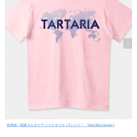
世界統一国家タルタリア ハイクオリティTシャツ！ Taka Blog design !