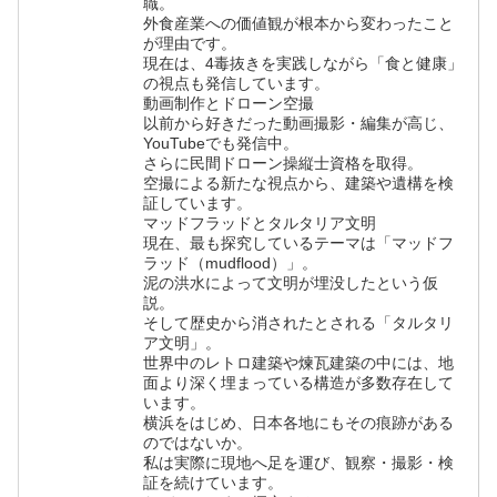
職。
外食産業への価値観が根本から変わったこと
が理由です。
現在は、4毒抜きを実践しながら「食と健康」
の視点も発信しています。
動画制作とドローン空撮
以前から好きだった動画撮影・編集が高じ、
YouTubeでも発信中。
さらに民間ドローン操縦士資格を取得。
空撮による新たな視点から、建築や遺構を検
証しています。
マッドフラッドとタルタリア文明
現在、最も探究しているテーマは「マッドフ
ラッド（mudflood）」。
泥の洪水によって文明が埋没したという仮
説。
そして歴史から消されたとされる「タルタリ
ア文明」。
世界中のレトロ建築や煉瓦建築の中には、地
面より深く埋まっている構造が多数存在して
います。
横浜をはじめ、日本各地にもその痕跡がある
のではないか。
私は実際に現地へ足を運び、観察・撮影・検
証を続けています。