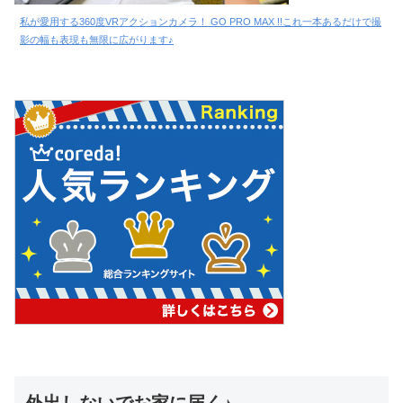
私が愛用する360度VRアクションカメラ！ GO PRO MAX !!これ一本あるだけで撮
影の幅も表現も無限に広がります♪