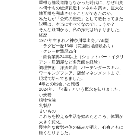
重機も舗装道路もなかった時代に、なぜ山奥
へ何十もの総煉瓦造トンネルを築き、巨大な
煉瓦橋を完成させることができたのか。
私たちが「公式の歴史」として教わってきた
説明は、本当にすべてなのでしょうか？
そんな疑問から、私の探究は始まりました。
経歴
1977年生まれ／神奈川県出身／AB型
・ラグビー歴16年（花園出場経験あり）
・クレー射撃歴25年
・飲食業界24年以上（ショットバー・イタリ
アン・居酒屋など多業態を経験）
調理技術、洋酒知識、バーテンダースキル、
ワーキングフレア、店舗マネジメントまで、
現場で培ってきました。
4毒との出会いと転機
2024年、「4毒」という概念を知りました。
小麦粉
植物性油
乳製品
甘いもの
これらを控える生活を始めたところ、体調が
大きく変化。
慢性的な疲労や体の痛みが消え、心身ともに
軽くなりました。