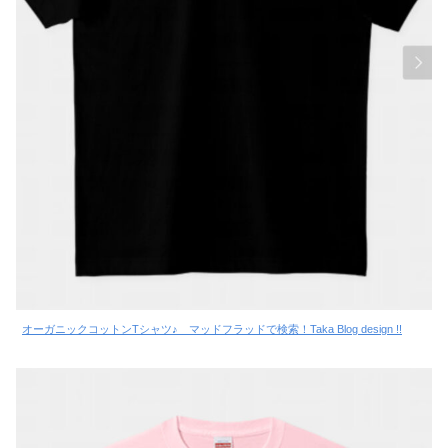
オーガニックコットンTシャツ♪ マッドフラッドで検索！Taka Blog design !!