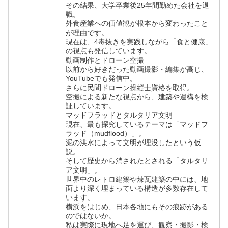
その結果、大学卒業後25年間勤めた会社を退
職。
外食産業への価値観が根本から変わったこと
が理由です。
現在は、4毒抜きを実践しながら「食と健康」
の視点も発信しています。
動画制作とドローン空撮
以前から好きだった動画撮影・編集が高じ、
YouTubeでも発信中。
さらに民間ドローン操縦士資格を取得。
空撮による新たな視点から、建築や遺構を検
証しています。
マッドフラッドとタルタリア文明
現在、最も探究しているテーマは「マッドフ
ラッド（mudflood）」。
泥の洪水によって文明が埋没したという仮
説。
そして歴史から消されたとされる「タルタリ
ア文明」。
世界中のレトロ建築や煉瓦建築の中には、地
面より深く埋まっている構造が多数存在して
います。
横浜をはじめ、日本各地にもその痕跡がある
のではないか。
私は実際に現地へ足を運び、観察・撮影・検