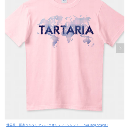
世界統一国家タルタリア ハイクオリティTシャツ！ Taka Blog design !