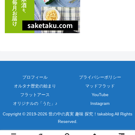
プロフィール
プライバシーポリシー
オルタナ歴史の始まり
マッドフラッド
フラットアース
YouTube
オリジナルの「うた」♪
Instagram
Copyright © 2019-2026 世の中の真実 趣味 探究！takablog All Rights
Reserved.