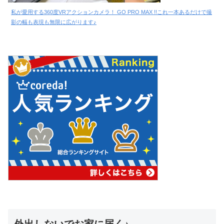
私が愛用する360度VRアクションカメラ！ GO PRO MAX !!これ一本あるだけで撮
影の幅も表現も無限に広がります♪