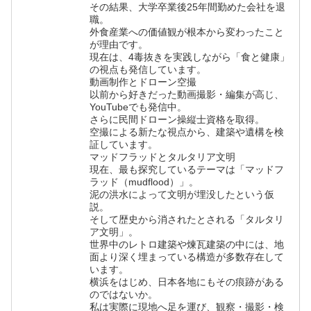
その結果、大学卒業後25年間勤めた会社を退
職。
外食産業への価値観が根本から変わったこと
が理由です。
現在は、4毒抜きを実践しながら「食と健康」
の視点も発信しています。
動画制作とドローン空撮
以前から好きだった動画撮影・編集が高じ、
YouTubeでも発信中。
さらに民間ドローン操縦士資格を取得。
空撮による新たな視点から、建築や遺構を検
証しています。
マッドフラッドとタルタリア文明
現在、最も探究しているテーマは「マッドフ
ラッド（mudflood）」。
泥の洪水によって文明が埋没したという仮
説。
そして歴史から消されたとされる「タルタリ
ア文明」。
世界中のレトロ建築や煉瓦建築の中には、地
面より深く埋まっている構造が多数存在して
います。
横浜をはじめ、日本各地にもその痕跡がある
のではないか。
私は実際に現地へ足を運び、観察・撮影・検