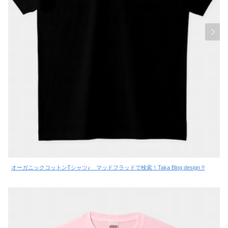
オーガニックコットンTシャツ♪ マッドフラッドで検索！Taka Blog design !!