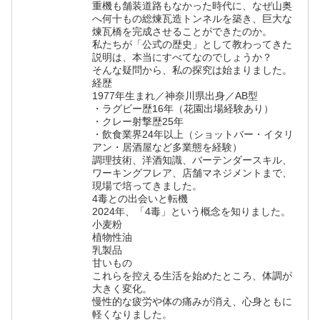
重機も舗装道路もなかった時代に、なぜ山奥
へ何十もの総煉瓦造トンネルを築き、巨大な
煉瓦橋を完成させることができたのか。
私たちが「公式の歴史」として教わってきた
説明は、本当にすべてなのでしょうか？
そんな疑問から、私の探究は始まりました。
経歴
1977年生まれ／神奈川県出身／AB型
・ラグビー歴16年（花園出場経験あり）
・クレー射撃歴25年
・飲食業界24年以上（ショットバー・イタリ
アン・居酒屋など多業態を経験）
調理技術、洋酒知識、バーテンダースキル、
ワーキングフレア、店舗マネジメントまで、
現場で培ってきました。
4毒との出会いと転機
2024年、「4毒」という概念を知りました。
小麦粉
植物性油
乳製品
甘いもの
これらを控える生活を始めたところ、体調が
大きく変化。
慢性的な疲労や体の痛みが消え、心身ともに
軽くなりました。