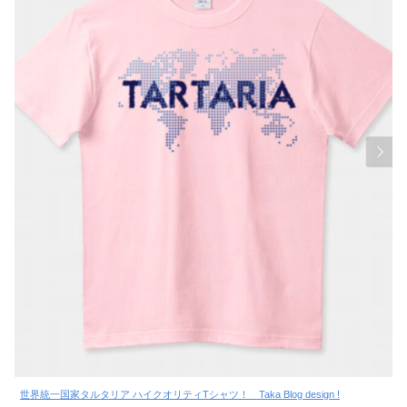
世界統一国家タルタリア ハイクオリティTシャツ！ Taka Blog design !