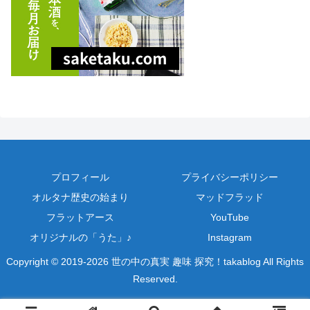
プロフィール
プライバシーポリシー
オルタナ歴史の始まり
マッドフラッド
フラットアース
YouTube
オリジナルの「うた」♪
Instagram
Copyright © 2019-2026 世の中の真実 趣味 探究！takablog All Rights
Reserved.