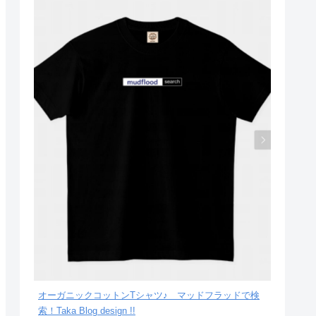
オーガニックコットンTシャツ♪ マッドフラッドで検
索！Taka Blog design !!