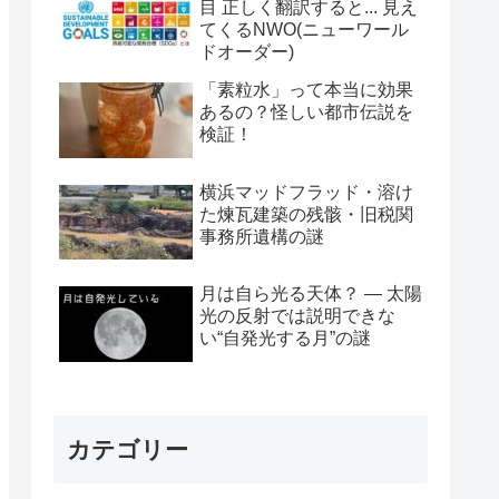
目 正しく翻訳すると... 見え
てくるNWO(ニューワール
ドオーダー)
「素粒水」って本当に効果
あるの？怪しい都市伝説を
検証！
横浜マッドフラッド・溶け
た煉瓦建築の残骸・旧税関
事務所遺構の謎
月は自ら光る天体？ ― 太陽
光の反射では説明できな
い“自発光する月”の謎
カテゴリー