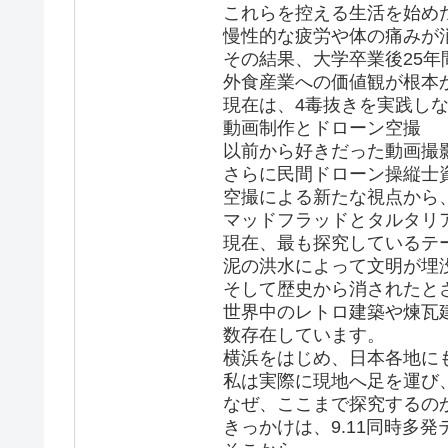
これらを控える生活を始め
慢性的な疲労や体の痛みが
その結果、大学卒業後25年
外食産業への価値観が根本
現在は、4毒抜きを実践し
動画制作とドローン空撮
以前から好きだった動画撮影
さらに民間ドローン操縦士
空撮による新たな視点から
マッドフラッドとタルタリ
現在、最も探究しているテーマ
泥の洪水によって文明が埋
そして歴史から消されたと
世界中のレトロ建築や煉瓦
数存在しています。
横浜をはじめ、日本各地に
私は実際に現地へ足を運び
なぜ、ここまで探究するの
きっかけは、9.11同時多