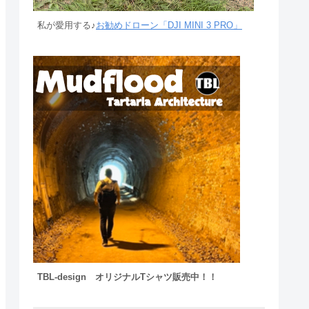
私が愛用する♪
お勧めドローン「DJI MINI 3 PRO」
TBL-design オリジナルTシャツ販売中！！