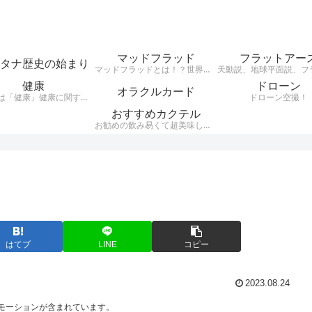
マッドフラッド
フラットアー
タナ歴史の始まり
マッドフラッドとは！？世界中の建物が埋まっていて、その建物の様式が世界同一（レトロ建築レンガ建築など）だという事実がある・・・それがMudfloodです。それらレンガ建築レトロ建築はここ日本にもたくさん現存している。 200年ほど前に世界がグレートリセットされ、歴史が書き換えられ現在に至るとうい興味深い説。
健康
ドローン
オラクルカード
テーマは「健康」健康に関する様々なジャンルのお話を、わかりやすくお話します。自分が好きな事、興味のある事をアウトプットするブログです。
ドローン空撮！
おすすめカクテル
お勧めの飲み易くて超美味しいカクテルをご紹介。騙されたつもりで飲んでほしいカクテルをシンプルにお伝えします。
はてブ
LINE
コピー
2023.08.24
モーションが含まれています。