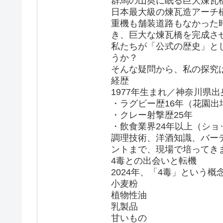
群馬の山奥に眠る巨大煉瓦
日本最大級の煉瓦造アーチ
重機も舗装道路もなかった
き、巨大な煉瓦橋を完成さ
私たちが「公式の歴史」と
うか？
そんな疑問から、私の探究
経歴
1977年生まれ／神奈川県出
・ラグビー歴16年（花園出
・クレー射撃歴25年
・飲食業界24年以上（シ
調理技術、洋酒知識、バー
ントまで、現場で培ってき
4毒との出会いと転機
2024年、「4毒」という
小麦粉
植物性油
乳製品
甘いもの