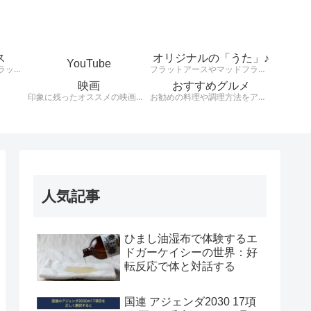
ス
オリジナルの「うた」♪
YouTube
天動説、地球平面説、フラットアース、大地は平、太陽は小さくて高度上空存在している。様々な説を検証します。
フラットアースやマッドフラッド、健康や興味のあることをオリジナルの歌詞とリズムで発信！！！！
映画
おすすめグルメ
印象に残ったオススメの映画を紹介します。
お勧めの料理や調理方法をアウトプットする。
人気記事
ひまし油湿布で体験するエ
ドガーケイシーの世界：好
転反応で体と対話する
国連 アジェンダ2030 17項