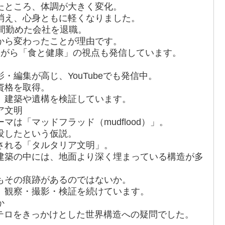
たところ、体調が大きく変化。
消え、心身ともに軽くなりました。
間勤めた会社を退職。
から変わったことが理由です。
ながら「食と健康」の視点も発信しています。
・編集が高じ、YouTubeでも発信中。
資格を取得。
、建築や遺構を検証しています。
ア文明
は「マッドフラッド（mudflood）」。
没したという仮説。
される「タルタリア文明」。
建築の中には、地面より深く埋まっている構造が多
もその痕跡があるのではないか。
、観察・撮影・検証を続けています。
か
発テロをきっかけとした世界構造への疑問でした。