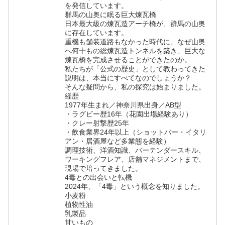
を発信しています。
群馬の山奥に眠る巨大煉瓦橋
日本最大級の煉瓦造アーチ橋が、群馬の山奥
に存在しています。
重機も舗装道路もなかった時代に、なぜ山奥
へ何十もの総煉瓦造トンネルを築き、巨大な
煉瓦橋を完成させることができたのか。
私たちが「公式の歴史」として教わってきた
説明は、本当にすべてなのでしょうか？
そんな疑問から、私の探究は始まりました。
経歴
1977年生まれ／神奈川県出身／AB型
・ラグビー歴16年（花園出場経験あり）
・クレー射撃歴25年
・飲食業界24年以上（ショットバー・イタリ
アン・居酒屋など多業態を経験）
調理技術、洋酒知識、バーテンダースキル、
ワーキングフレア、店舗マネジメントまで、
現場で培ってきました。
4毒との出会いと転機
2024年、「4毒」という概念を知りました。
小麦粉
植物性油
乳製品
甘いもの