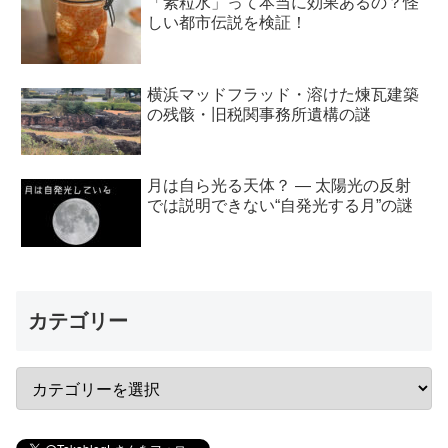
「素粒水」って本当に効果あるの？怪
しい都市伝説を検証！
横浜マッドフラッド・溶けた煉瓦建築
の残骸・旧税関事務所遺構の謎
月は自ら光る天体？ ― 太陽光の反射
では説明できない“自発光する月”の謎
カテゴリー