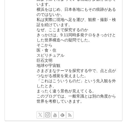
います。
横浜をはじめ、日本各地にもその痕跡がある
のではないか。
私は実際に現地へ足を運び、観察・撮影・検
証を続けています。
なぜ、ここまで探究するのか
きっかけは、9.11同時多発テロをきっかけと
した世界構造への疑問でした。
そこから
医・食・住
スピリチュアル
巨石文明
地球や宇宙観
さまざまなテーマを探究する中で、点と点が
つながる感覚を覚えました。
「これはこういうものだ」という先入観を外
したとき、
まったく違う景色が見えてくる。
このブログでは、一般常識とは別の角度から
世界を考察していきます。