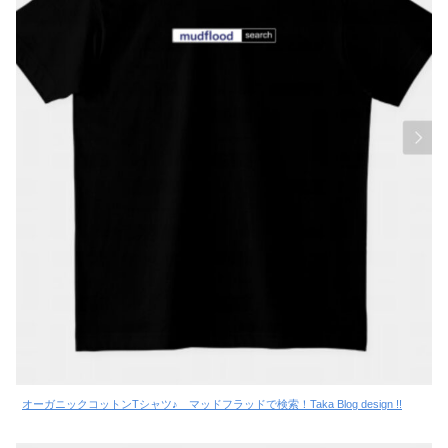
オーガニックコットンTシャツ♪ マッドフラッドで検索！Taka Blog design !!