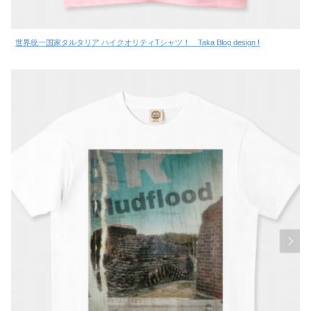
世界統一国家タルタリア ハイクオリティTシャツ！ Taka Blog design !