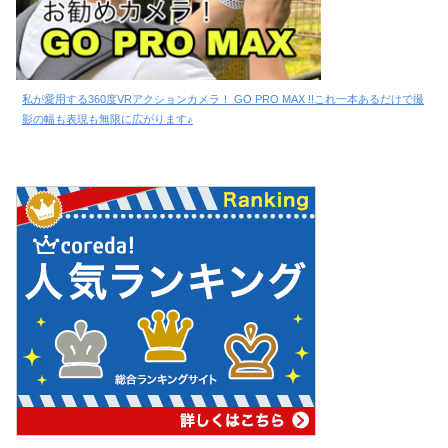
私が愛用する360度VRアクションカメラ！ GO PRO MAX !!これ一本あるだけで撮
影の幅も表現も無限に広がります♪