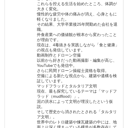
これらを控える生活を始めたところ、体調が
大きく変化。
慢性的な疲労や体の痛みが消え、心身ともに
軽くなりました。
その結果、大学卒業後25年間勤めた会社を退
職。
外食産業への価値観が根本から変わったこと
が理由です。
現在は、4毒抜きを実践しながら「食と健康」
の視点も発信しています。
動画制作とドローン空撮
以前から好きだった動画撮影・編集が高じ、
YouTubeでも発信中。
さらに民間ドローン操縦士資格を取得。
空撮による新たな視点から、建築や遺構を検
証しています。
マッドフラッドとタルタリア文明
現在、最も探究しているテーマは「マッドフ
ラッド（mudflood）」。
泥の洪水によって文明が埋没したという仮
説。
そして歴史から消されたとされる「タルタリ
ア文明」。
世界中のレトロ建築や煉瓦建築の中には、地
面より深く埋まっている構造が多数存在して