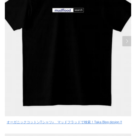
オーガニックコットンTシャツ♪ マッドフラッドで検索！Taka Blog design !!