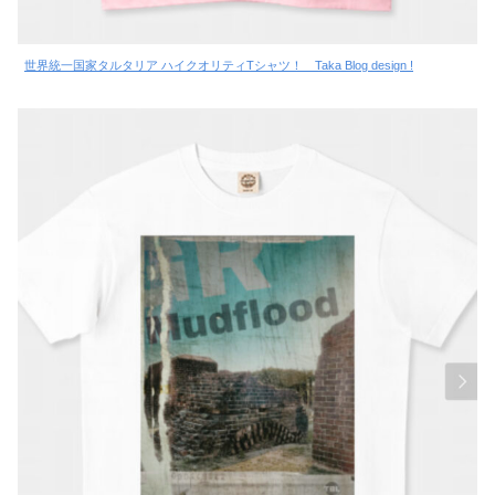
世界統一国家タルタリア ハイクオリティTシャツ！ Taka Blog design !