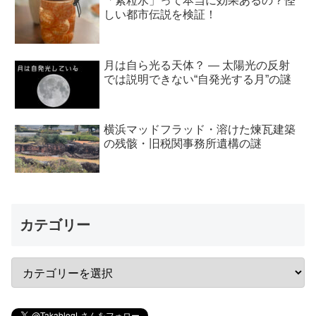
「素粒水」って本当に効果あるの？怪
しい都市伝説を検証！
月は自ら光る天体？ ― 太陽光の反射
では説明できない“自発光する月”の謎
横浜マッドフラッド・溶けた煉瓦建築
の残骸・旧税関事務所遺構の謎
カテゴリー