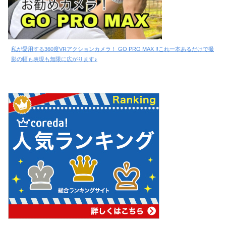
私が愛用する360度VRアクションカメラ！ GO PRO MAX !!これ一本あるだけで撮
影の幅も表現も無限に広がります♪