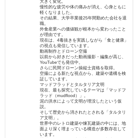
大きく変化。
慢性的な疲労や体の痛みが消え、心身ともに
軽くなりました。
その結果、大学卒業後25年間勤めた会社を退
職。
外食産業への価値観が根本から変わったこと
が理由です。
現在は、4毒抜きを実践しながら「食と健康」
の視点も発信しています。
動画制作とドローン空撮
以前から好きだった動画撮影・編集が高じ、
YouTubeでも発信中。
さらに民間ドローン操縦士資格を取得。
空撮による新たな視点から、建築や遺構を検
証しています。
マッドフラッドとタルタリア文明
現在、最も探究しているテーマは「マッドフ
ラッド（mudflood）」。
泥の洪水によって文明が埋没したという仮
説。
そして歴史から消されたとされる「タルタリ
ア文明」。
世界中のレトロ建築や煉瓦建築の中には、地
面より深く埋まっている構造が多数存在して
います。