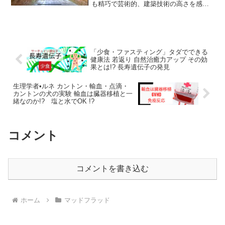
も精巧で芸術的、建築技術の高さを感じ
させる遺跡。古くは1847年の幕末まで遡
る...この記事は：無人島の猿島遺跡が明
治期に築造されたという公式の見解に疑
問を抱き、横須賀...
「少食・ファスティング」タダでできる
健康法 若返り 自然治癒力アップ その効
果とは!? 長寿遺伝子の発見
生理学者•ルネ カントン・輸血・点滴・
カントンの犬の実験 輸血は臓器移植と一
緒なのか!? 塩と水でOK !?
コメント
コメントを書き込む
ホーム
マッドフラッド