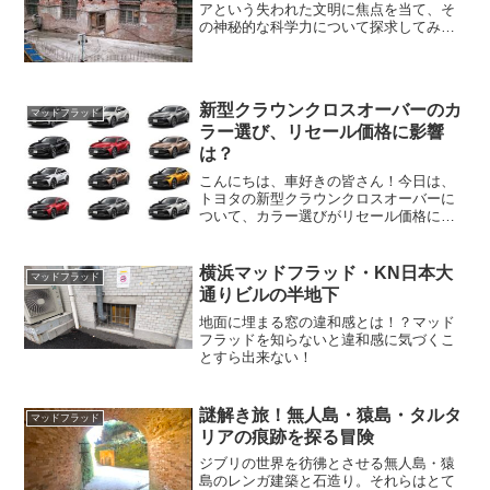
アという失われた文明に焦点を当て、そ
の神秘的な科学力について探求してみた
いと思います。タルタリアは、古代に栄
えた文明でありながら、なぜか歴史の舞
台から姿を消してしまった謎多き国で
す。その科学力について、私...
新型クラウンクロスオーバーのカ
マッドフラッド
ラー選び、リセール価格に影響
は？
こんにちは、車好きの皆さん！今日は、
トヨタの新型クラウンクロスオーバーに
ついて、カラー選びがリセール価格にど
のような影響を与えるか、そしてユーザ
ーの口コミと価格比較について考えてみ
たいと思います。クラウンクロスオーバ
横浜マッドフラッド・KN日本大
マッドフラッド
ーの概要まず、クラウンク...
通りビルの半地下
地面に埋まる窓の違和感とは！？マッド
フラッドを知らないと違和感に気づくこ
とすら出来ない！
謎解き旅！無人島・猿島・タルタ
マッドフラッド
リアの痕跡を探る冒険
ジブリの世界を彷彿とさせる無人島・猿
島のレンガ建築と石造り。それらはとて