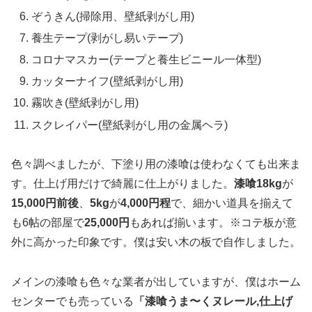
ぞうきん(掃除用、壁紙剥がし用)
養生テープ(剥がし易いテープ)
コロナマスカー(テープと養生ビニール一体型)
カッターナイフ(壁紙剥がし用)
霧吹き(壁紙剥がし用)
スクレイパー(壁紙剥がし用の金属ヘラ)
色々調べましたが、下塗り用の漆喰は使わなくても出来ま
す。仕上げ用だけで綺麗に仕上がりました。
漆喰18kg
が
15,000円前後
、
5kg
が
4,000円程
で、細かい道具を揃えて
も6帖の部屋で
25,000円
もあれば揃います。※コテ板が意
外に高かった印象です。僕は安い木の板で自作しました。
メインの漆喰も色々な業者が出していますが、僕はホーム
センターでも売っている
「漆喰うま〜くヌレール,仕上げ