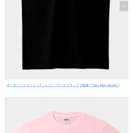
オーガニックコットンTシャツ♪ マッドフラッドで検索！Taka Blog design !!