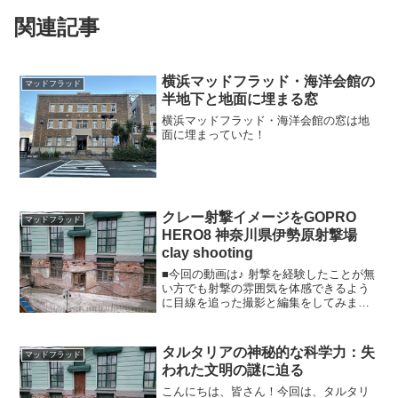
関連記事
横浜マッドフラッド・海洋会館の
マッドフラッド
半地下と地面に埋まる窓
横浜マッドフラッド・海洋会館の窓は地
面に埋まっていた！
クレー射撃イメージをGOPRO
マッドフラッド
HERO8 神奈川県伊勢原射撃場
clay shooting
■今回の動画は♪ 射撃を経験したことが無
い方でも射撃の雰囲気を体感できるよう
に目線を追った撮影と編集をしてみまし
た。 射撃台を移動するところや散弾を込
めるところ、射撃音や散弾銃の衝撃反
動、空薬莢（やっきょう）の処理や薬莢
タルタリアの神秘的な科学力：失
マッドフラッド
を飛ばす(ごみ箱ショ...
われた文明の謎に迫る
こんにちは、皆さん！今回は、タルタリ