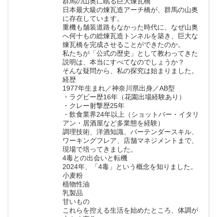
群馬の山奥に眠る巨大煉瓦橋
日本最大級の煉瓦造アーチ橋が、群馬の山奥
に存在しています。
重機も舗装道路もなかった時代に、なぜ山奥
へ何十もの総煉瓦造トンネルを築き、巨大な
煉瓦橋を完成させることができたのか。
私たちが「公式の歴史」として教わってきた
説明は、本当にすべてなのでしょうか？
そんな疑問から、私の探究は始まりました。
経歴
1977年生まれ／神奈川県出身／AB型
・ラグビー歴16年（花園出場経験あり）
・クレー射撃歴25年
・飲食業界24年以上（ショットバー・イタリ
アン・居酒屋など多業態を経験）
調理技術、洋酒知識、バーテンダースキル、
ワーキングフレア、店舗マネジメントまで、
現場で培ってきました。
4毒との出会いと転機
2024年、「4毒」という概念を知りました。
小麦粉
植物性油
乳製品
甘いもの
これらを控える生活を始めたところ、体調が