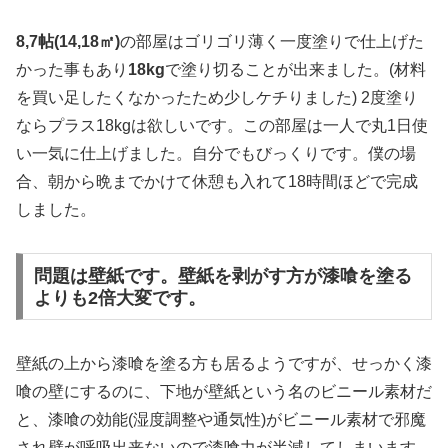
8,7帖(14,18㎡)
の部屋はゴリゴリ薄く一度塗りで仕上げた
かった事もあり
18kg
で塗り切ることが出来ました。(材料
を買い足したくなかったため少しケチりました) 2度塗り
ならプラス18kgは欲しいです。この部屋は一人で丸1日使
い一気に仕上げました。自分でもびっくりです。僕の場
合、朝から晩までかけて休憩も入れて18時間ほどで完成
しました。
問題は壁紙です。壁紙を剥がす方が漆喰を塗る
よりも2倍大変です。
壁紙の上から漆喰を塗る方も居るようですが、せっかく漆
喰の壁にするのに、下地が壁紙という名のビニール素材だ
と、漆喰の効能(湿度調整や通気性)がビニール素材で邪魔
され壁が呼吸出来ないので漆喰力が半減してしまいます。