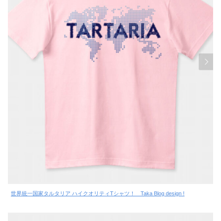
世界統一国家タルタリア ハイクオリティTシャツ！ Taka Blog design !