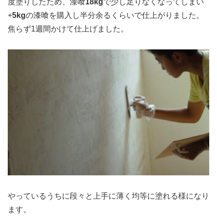
度塗りしたため、漆喰
18kg
で少し足りなくなってしまい
+
5kg
の漆喰を購入し半分余るくらいで仕上がりました。
焦らず1週間かけて仕上げました。
やっているうちに段々と上手に薄く均等に塗れる様になり
ます。