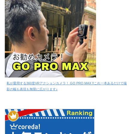
私が愛用する360度VRアクションカメラ！ GO PRO MAX !!これ一本あるだけで撮
影の幅も表現も無限に広がります♪