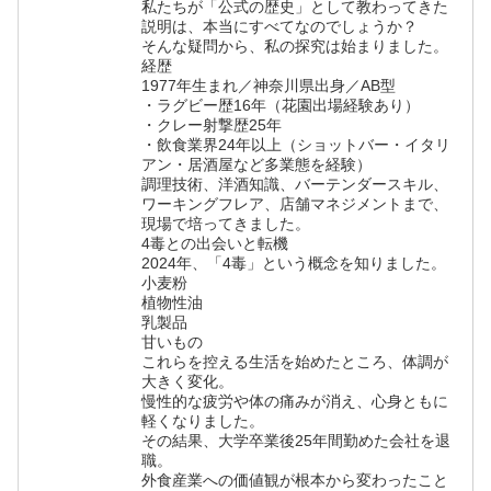
私たちが「公式の歴史」として教わってきた
説明は、本当にすべてなのでしょうか？
そんな疑問から、私の探究は始まりました。
経歴
1977年生まれ／神奈川県出身／AB型
・ラグビー歴16年（花園出場経験あり）
・クレー射撃歴25年
・飲食業界24年以上（ショットバー・イタリ
アン・居酒屋など多業態を経験）
調理技術、洋酒知識、バーテンダースキル、
ワーキングフレア、店舗マネジメントまで、
現場で培ってきました。
4毒との出会いと転機
2024年、「4毒」という概念を知りました。
小麦粉
植物性油
乳製品
甘いもの
これらを控える生活を始めたところ、体調が
大きく変化。
慢性的な疲労や体の痛みが消え、心身ともに
軽くなりました。
その結果、大学卒業後25年間勤めた会社を退
職。
外食産業への価値観が根本から変わったこと