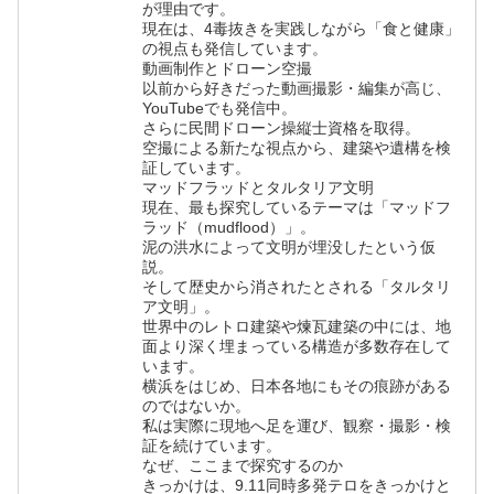
が理由です。
現在は、4毒抜きを実践しながら「食と健康」
の視点も発信しています。
動画制作とドローン空撮
以前から好きだった動画撮影・編集が高じ、
YouTubeでも発信中。
さらに民間ドローン操縦士資格を取得。
空撮による新たな視点から、建築や遺構を検
証しています。
マッドフラッドとタルタリア文明
現在、最も探究しているテーマは「マッドフ
ラッド（mudflood）」。
泥の洪水によって文明が埋没したという仮
説。
そして歴史から消されたとされる「タルタリ
ア文明」。
世界中のレトロ建築や煉瓦建築の中には、地
面より深く埋まっている構造が多数存在して
います。
横浜をはじめ、日本各地にもその痕跡がある
のではないか。
私は実際に現地へ足を運び、観察・撮影・検
証を続けています。
なぜ、ここまで探究するのか
きっかけは、9.11同時多発テロをきっかけと