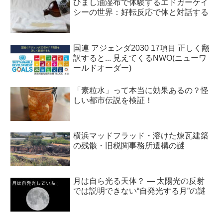
ひまし油湿布で体験するエドガーケイ
シーの世界：好転反応で体と対話する
国連 アジェンダ2030 17項目 正しく翻
訳すると... 見えてくるNWO(ニューワ
ールドオーダー)
「素粒水」って本当に効果あるの？怪
しい都市伝説を検証！
横浜マッドフラッド・溶けた煉瓦建築
の残骸・旧税関事務所遺構の謎
月は自ら光る天体？ ― 太陽光の反射
では説明できない“自発光する月”の謎