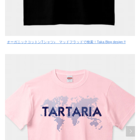
オーガニックコットンTシャツ♪ マッドフラッドで検索！Taka Blog design !!