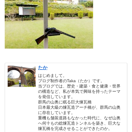
たか
はじめまして。
ブログ制作者のTaka（たか）です。
当ブログでは、歴史・建築・食と健康・世界
の構造など、私が本気で興味を持ったテーマ
を発信しています。
群馬の山奥に眠る巨大煉瓦橋
日本最大級の煉瓦造アーチ橋が、群馬の山奥
に存在しています。
重機も舗装道路もなかった時代に、なぜ山奥
へ何十もの総煉瓦造トンネルを築き、巨大な
煉瓦橋を完成させることができたのか。