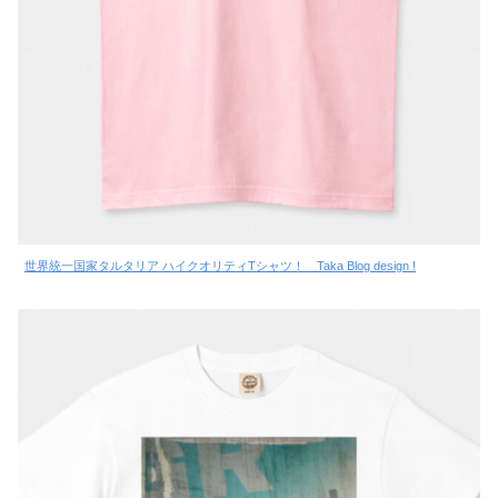
世界統一国家タルタリア ハイクオリティTシャツ！ Taka Blog design !