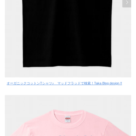
オーガニックコットンTシャツ♪ マッドフラッドで検索！Taka Blog design !!