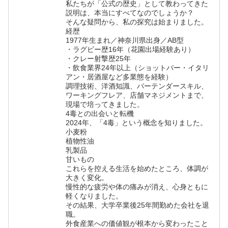
私たちが「公式の歴史」として教わってきた
説明は、本当にすべてなのでしょうか？
そんな疑問から、私の探究は始まりました。
経歴
1977年生まれ／神奈川県出身／AB型
・ラグビー歴16年（花園出場経験あり）
・クレー射撃歴25年
・飲食業界24年以上（ショットバー・イタリ
アン・居酒屋など多業態を経験）
調理技術、洋酒知識、バーテンダースキル、
ワーキングフレア、店舗マネジメントまで、
現場で培ってきました。
4毒との出会いと転機
2024年、「4毒」という概念を知りました。
小麦粉
植物性油
乳製品
甘いもの
これらを控える生活を始めたところ、体調が
大きく変化。
慢性的な疲労や体の痛みが消え、心身ともに
軽くなりました。
その結果、大学卒業後25年間勤めた会社を退
職。
外食産業への価値観が根本から変わったこと