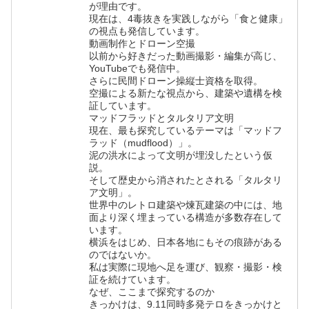
が理由です。
現在は、4毒抜きを実践しながら「食と健康」
の視点も発信しています。
動画制作とドローン空撮
以前から好きだった動画撮影・編集が高じ、
YouTubeでも発信中。
さらに民間ドローン操縦士資格を取得。
空撮による新たな視点から、建築や遺構を検
証しています。
マッドフラッドとタルタリア文明
現在、最も探究しているテーマは「マッドフ
ラッド（mudflood）」。
泥の洪水によって文明が埋没したという仮
説。
そして歴史から消されたとされる「タルタリ
ア文明」。
世界中のレトロ建築や煉瓦建築の中には、地
面より深く埋まっている構造が多数存在して
います。
横浜をはじめ、日本各地にもその痕跡がある
のではないか。
私は実際に現地へ足を運び、観察・撮影・検
証を続けています。
なぜ、ここまで探究するのか
きっかけは、9.11同時多発テロをきっかけと