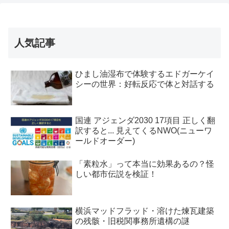
人気記事
ひまし油湿布で体験するエドガーケイ
シーの世界：好転反応で体と対話する
国連 アジェンダ2030 17項目 正しく翻
訳すると... 見えてくるNWO(ニューワ
ールドオーダー)
「素粒水」って本当に効果あるの？怪
しい都市伝説を検証！
横浜マッドフラッド・溶けた煉瓦建築
の残骸・旧税関事務所遺構の謎