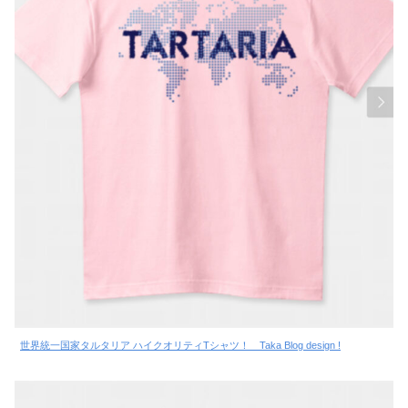
世界統一国家タルタリア ハイクオリティTシャツ！ Taka Blog design !