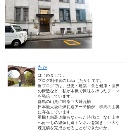
たか
はじめまして。
ブログ制作者のTaka（たか）です。
当ブログでは、歴史・建築・食と健康・世界
の構造など、私が本気で興味を持ったテーマ
を発信しています。
群馬の山奥に眠る巨大煉瓦橋
日本最大級の煉瓦造アーチ橋が、群馬の山奥
に存在しています。
重機も舗装道路もなかった時代に、なぜ山奥
へ何十もの総煉瓦造トンネルを築き、巨大な
煉瓦橋を完成させることができたのか。