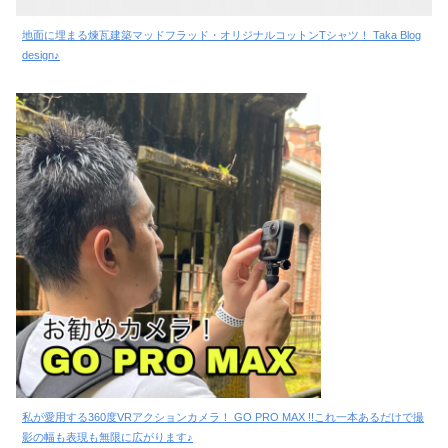
地面に埋まる煉瓦建築マッドフラッド・オリジナルコットンTシャツ！ Taka Blog
design♪
私が愛用する360度VRアクションカメラ！ GO PRO MAX !!これ一本あるだけで撮
影の幅も表現も無限に広がります♪