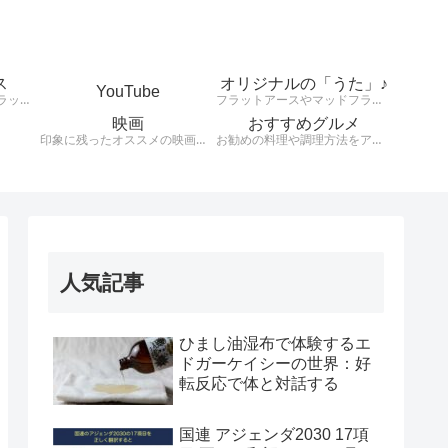
ス
オリジナルの「うた」♪
YouTube
天動説、地球平面説、フラットアース、大地は平、太陽は小さくて高度上空存在している。様々な説を検証します。
フラットアースやマッドフラッド、健康や興味のあることをオリジナルの歌詞とリズムで発信！！！！
映画
おすすめグルメ
印象に残ったオススメの映画を紹介します。
お勧めの料理や調理方法をアウトプットする。
人気記事
ひまし油湿布で体験するエ
ドガーケイシーの世界：好
転反応で体と対話する
国連 アジェンダ2030 17項