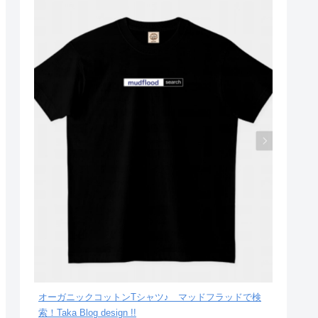
オーガニックコットンTシャツ♪ マッドフラッドで検
索！Taka Blog design !!