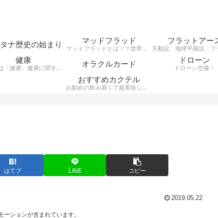
マッドフラッド
フラットアー
タナ歴史の始まり
マッドフラッドとは！？世界中の建物が埋まっていて、その建物の様式が世界同一（レトロ建築レンガ建築など）だという事実がある・・・それがMudfloodです。それらレンガ建築レトロ建築はここ日本にもたくさん現存している。 200年ほど前に世界がグレートリセットされ、歴史が書き換えられ現在に至るとうい興味深い説。
健康
ドローン
オラクルカード
テーマは「健康」健康に関する様々なジャンルのお話を、わかりやすくお話します。自分が好きな事、興味のある事をアウトプットするブログです。
ドローン空撮！
おすすめカクテル
お勧めの飲み易くて超美味しいカクテルをご紹介。騙されたつもりで飲んでほしいカクテルをシンプルにお伝えします。
はてブ
LINE
コピー
2019.05.22
モーションが含まれています。