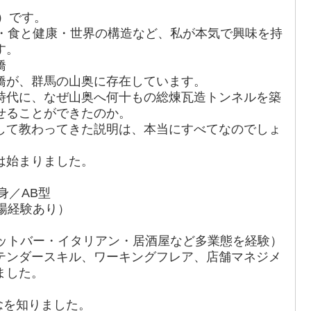
か）です。
・食と健康・世界の構造など、私が本気で興味を持
す。
橋
橋が、群馬の山奥に存在しています。
時代に、なぜ山奥へ何十もの総煉瓦造トンネルを築
せることができたのか。
して教わってきた説明は、本当にすべてなのでしょ
は始まりました。
身／AB型
場経験あり）
ョットバー・イタリアン・居酒屋など多業態を経験）
テンダースキル、ワーキングフレア、店舗マネジメ
ました。
概念を知りました。