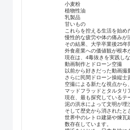
小麦粉
植物性油
乳製品
甘いもの
これらを控える生活を始め
慢性的な疲労や体の痛みが
その結果、大学卒業後25年
外食産業への価値観が根本
現在は、4毒抜きを実践し
動画制作とドローン空撮
以前から好きだった動画撮影
さらに民間ドローン操縦士
空撮による新たな視点から
マッドフラッドとタルタリ
現在、最も探究しているテーマ
泥の洪水によって文明が埋
そして歴史から消されたと
世界中のレトロ建築や煉瓦
数存在しています。