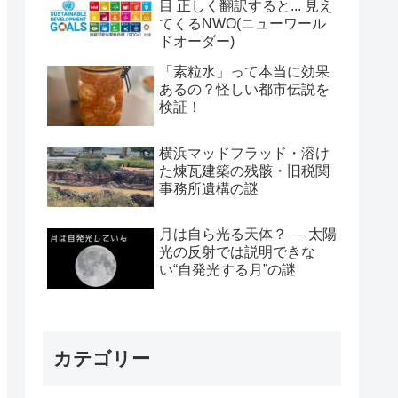
目 正しく翻訳すると... 見え
てくるNWO(ニューワール
ドオーダー)
「素粒水」って本当に効果
あるの？怪しい都市伝説を
検証！
横浜マッドフラッド・溶け
た煉瓦建築の残骸・旧税関
事務所遺構の謎
月は自ら光る天体？ ― 太陽
光の反射では説明できな
い“自発光する月”の謎
カテゴリー