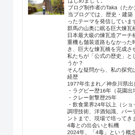
はじめまして。
ブログ制作者のTaka（た
当ブログでは、歴史・建築
ったテーマを発信していま
群馬の山奥に眠る巨大煉瓦
日本最大級の煉瓦造アーチ
重機も舗装道路もなかった
き、巨大な煉瓦橋を完成さ
私たちが「公式の歴史」と
うか？
そんな疑問から、私の探究
経歴
1977年生まれ／神奈川県出
・ラグビー歴16年（花園出
・クレー射撃歴25年
・飲食業界24年以上（シ
調理技術、洋酒知識、バー
ントまで、現場で培ってき
4毒との出会いと転機
2024年、「4毒」という