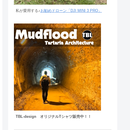
私が愛用する♪
お勧めドローン「DJI MINI 3 PRO」
TBL-design オリジナルTシャツ販売中！！