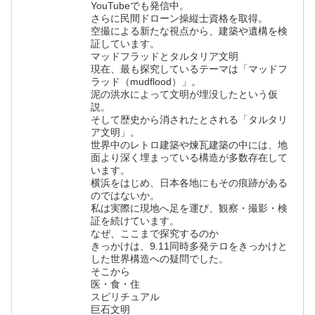
YouTubeでも発信中。
さらに民間ドローン操縦士資格を取得。
空撮による新たな視点から、建築や遺構を検
証しています。
マッドフラッドとタルタリア文明
現在、最も探究しているテーマは「マッドフ
ラッド（mudflood）」。
泥の洪水によって文明が埋没したという仮
説。
そして歴史から消されたとされる「タルタリ
ア文明」。
世界中のレトロ建築や煉瓦建築の中には、地
面より深く埋まっている構造が多数存在して
います。
横浜をはじめ、日本各地にもその痕跡がある
のではないか。
私は実際に現地へ足を運び、観察・撮影・検
証を続けています。
なぜ、ここまで探究するのか
きっかけは、9.11同時多発テロをきっかけと
した世界構造への疑問でした。
そこから
医・食・住
スピリチュアル
巨石文明