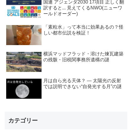
国連 アジェンダ2030 17項目 正しく翻
訳すると... 見えてくるNWO(ニューワ
ールドオーダー)
「素粒水」って本当に効果あるの？怪
しい都市伝説を検証！
横浜マッドフラッド・溶けた煉瓦建築
の残骸・旧税関事務所遺構の謎
月は自ら光る天体？ ― 太陽光の反射
では説明できない“自発光する月”の謎
カテゴリー