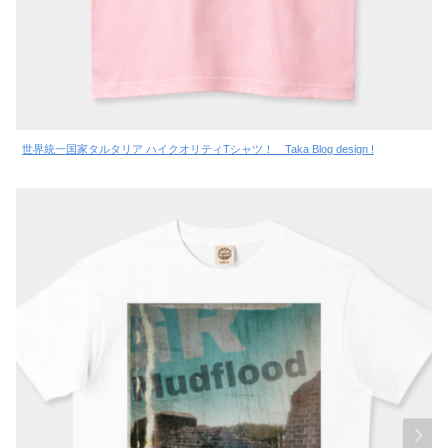
世界統一国家タルタリア ハイクオリティTシャツ！ Taka Blog design !