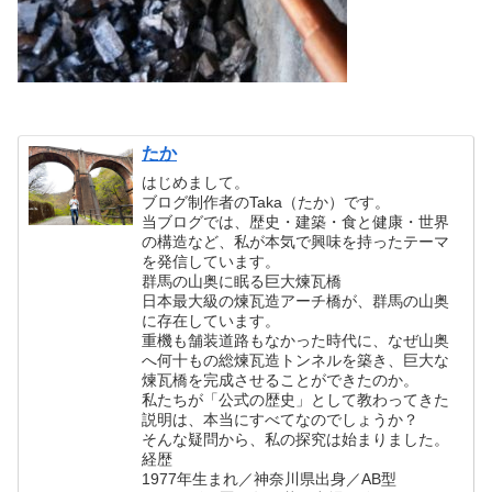
たか
はじめまして。
ブログ制作者のTaka（たか）です。
当ブログでは、歴史・建築・食と健康・世界
の構造など、私が本気で興味を持ったテーマ
を発信しています。
群馬の山奥に眠る巨大煉瓦橋
日本最大級の煉瓦造アーチ橋が、群馬の山奥
に存在しています。
重機も舗装道路もなかった時代に、なぜ山奥
へ何十もの総煉瓦造トンネルを築き、巨大な
煉瓦橋を完成させることができたのか。
私たちが「公式の歴史」として教わってきた
説明は、本当にすべてなのでしょうか？
そんな疑問から、私の探究は始まりました。
経歴
1977年生まれ／神奈川県出身／AB型