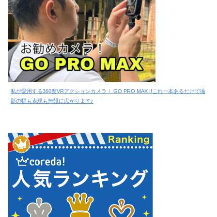
私が愛用する360度VRアクションカメラ！ GO PRO MAX !!これ一本あるだけで撮
影の幅も表現も無限に広がります♪