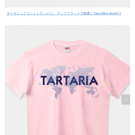
オーガニックコットンTシャツ♪ マッドフラッドで検索！Taka Blog design !!