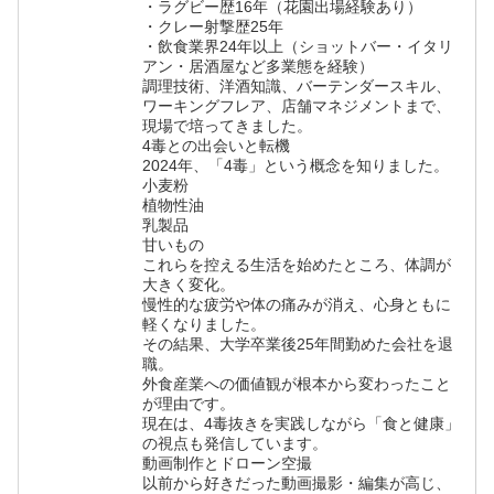
・ラグビー歴16年（花園出場経験あり）
・クレー射撃歴25年
・飲食業界24年以上（ショットバー・イタリ
アン・居酒屋など多業態を経験）
調理技術、洋酒知識、バーテンダースキル、
ワーキングフレア、店舗マネジメントまで、
現場で培ってきました。
4毒との出会いと転機
2024年、「4毒」という概念を知りました。
小麦粉
植物性油
乳製品
甘いもの
これらを控える生活を始めたところ、体調が
大きく変化。
慢性的な疲労や体の痛みが消え、心身ともに
軽くなりました。
その結果、大学卒業後25年間勤めた会社を退
職。
外食産業への価値観が根本から変わったこと
が理由です。
現在は、4毒抜きを実践しながら「食と健康」
の視点も発信しています。
動画制作とドローン空撮
以前から好きだった動画撮影・編集が高じ、