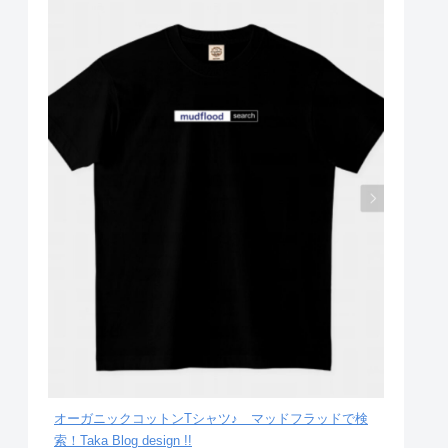
オーガニックコットンTシャツ♪ マッドフラッドで検
索！Taka Blog design !!