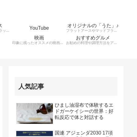
ス
オリジナルの「うた」♪
YouTube
天動説、地球平面説、フラットアース、大地は平、太陽は小さくて高度上空存在している。様々な説を検証します。
フラットアースやマッドフラッド、健康や興味のあることをオリジナルの歌詞とリズムで発信！！！！
映画
おすすめグルメ
印象に残ったオススメの映画を紹介します。
お勧めの料理や調理方法をアウトプットする。
人気記事
ひまし油湿布で体験するエ
ドガーケイシーの世界：好
転反応で体と対話する
国連 アジェンダ2030 17項