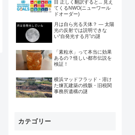
目 正しく翻訳すると... 見え
てくるNWO(ニューワール
ドオーダー)
月は自ら光る天体？ ― 太陽
光の反射では説明できな
い“自発光する月”の謎
「素粒水」って本当に効果
あるの？怪しい都市伝説を
検証！
横浜マッドフラッド・溶け
た煉瓦建築の残骸・旧税関
事務所遺構の謎
カテゴリー