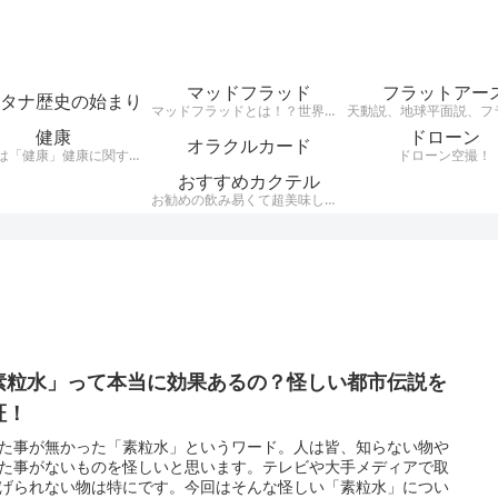
マッドフラッド
フラットアー
タナ歴史の始まり
マッドフラッドとは！？世界中の建物が埋まっていて、その建物の様式が世界同一（レトロ建築レンガ建築など）だという事実がある・・・それがMudfloodです。それらレンガ建築レトロ建築はここ日本にもたくさん現存している。 200年ほど前に世界がグレートリセットされ、歴史が書き換えられ現在に至るとうい興味深い説。
健康
ドローン
オラクルカード
テーマは「健康」健康に関する様々なジャンルのお話を、わかりやすくお話します。自分が好きな事、興味のある事をアウトプットするブログです。
ドローン空撮！
おすすめカクテル
お勧めの飲み易くて超美味しいカクテルをご紹介。騙されたつもりで飲んでほしいカクテルをシンプルにお伝えします。
素粒水」って本当に効果あるの？怪しい都市伝説を
証！
た事が無かった「素粒水」というワード。人は皆、知らない物や
た事がないものを怪しいと思います。テレビや大手メディアで取
げられない物は特にです。今回はそんな怪しい「素粒水」につい