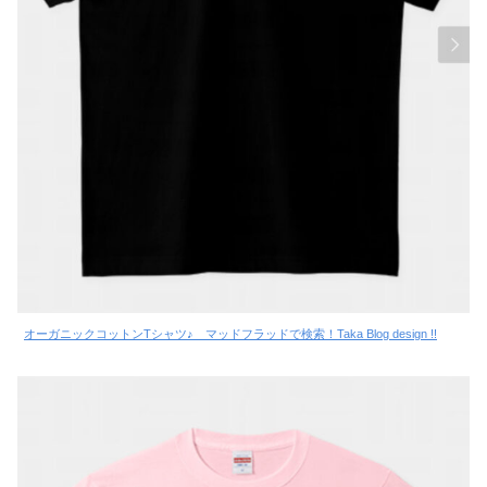
オーガニックコットンTシャツ♪ マッドフラッドで検索！Taka Blog design !!