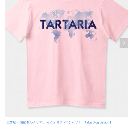
世界統一国家タルタリア ハイクオリティTシャツ！ Taka Blog design !