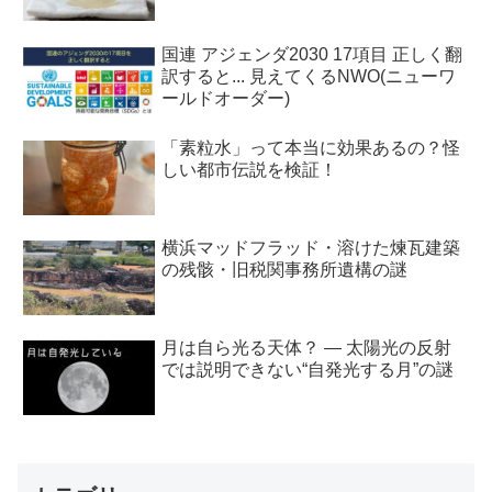
国連 アジェンダ2030 17項目 正しく翻
訳すると... 見えてくるNWO(ニューワ
ールドオーダー)
「素粒水」って本当に効果あるの？怪
しい都市伝説を検証！
横浜マッドフラッド・溶けた煉瓦建築
の残骸・旧税関事務所遺構の謎
月は自ら光る天体？ ― 太陽光の反射
では説明できない“自発光する月”の謎