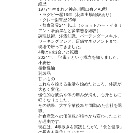
経歴
1977年生まれ／神奈川県出身／AB型
・ラグビー歴16年（花園出場経験あり）
・クレー射撃歴25年
・飲食業界24年以上（ショットバー・イタリ
アン・居酒屋など多業態を経験）
調理技術、洋酒知識、バーテンダースキル、
ワーキングフレア、店舗マネジメントまで、
現場で培ってきました。
4毒との出会いと転機
2024年、「4毒」という概念を知りました。
小麦粉
植物性油
乳製品
甘いもの
これらを控える生活を始めたところ、体調が
大きく変化。
慢性的な疲労や体の痛みが消え、心身ともに
軽くなりました。
その結果、大学卒業後25年間勤めた会社を退
職。
外食産業への価値観が根本から変わったこと
が理由です。
現在は、4毒抜きを実践しながら「食と健康」
の視点も発信しています。