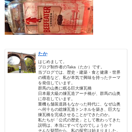
たか
はじめまして。
ブログ制作者のTaka（たか）です。
当ブログでは、歴史・建築・食と健康・世界
の構造など、私が本気で興味を持ったテーマ
を発信しています。
群馬の山奥に眠る巨大煉瓦橋
日本最大級の煉瓦造アーチ橋が、群馬の山奥
に存在しています。
重機も舗装道路もなかった時代に、なぜ山奥
へ何十もの総煉瓦造トンネルを築き、巨大な
煉瓦橋を完成させることができたのか。
私たちが「公式の歴史」として教わってきた
説明は、本当にすべてなのでしょうか？
そんな疑問から、私の探究は始まりました。