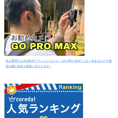
私が愛用する360度VRアクションカメラ！ GO PRO MAX !!これ一本あるだけで撮
影の幅も表現も無限に広がります♪