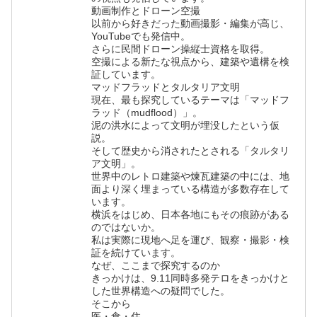
動画制作とドローン空撮
以前から好きだった動画撮影・編集が高じ、
YouTubeでも発信中。
さらに民間ドローン操縦士資格を取得。
空撮による新たな視点から、建築や遺構を検
証しています。
マッドフラッドとタルタリア文明
現在、最も探究しているテーマは「マッドフ
ラッド（mudflood）」。
泥の洪水によって文明が埋没したという仮
説。
そして歴史から消されたとされる「タルタリ
ア文明」。
世界中のレトロ建築や煉瓦建築の中には、地
面より深く埋まっている構造が多数存在して
います。
横浜をはじめ、日本各地にもその痕跡がある
のではないか。
私は実際に現地へ足を運び、観察・撮影・検
証を続けています。
なぜ、ここまで探究するのか
きっかけは、9.11同時多発テロをきっかけと
した世界構造への疑問でした。
そこから
医・食・住