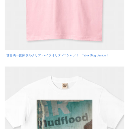
世界統一国家タルタリア ハイクオリティTシャツ！ Taka Blog design !