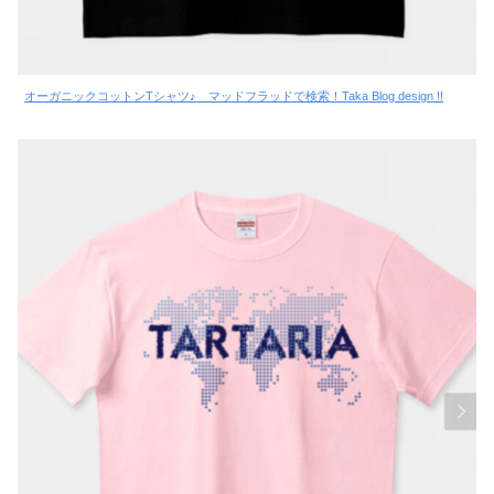
オーガニックコットンTシャツ♪ マッドフラッドで検索！Taka Blog design !!