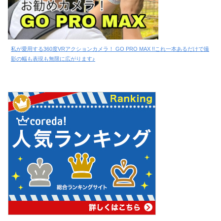
私が愛用する360度VRアクションカメラ！ GO PRO MAX !!これ一本あるだけで撮
影の幅も表現も無限に広がります♪