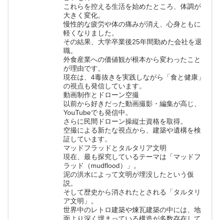
これらを控える生活を始めたところ、体調が
大きく変化。
慢性的な疲労や体の痛みが消え、心身ともに
軽くなりました。
その結果、大学卒業後25年間勤めた会社を退
職。
外食産業への価値観が根本から変わったこと
が理由です。
現在は、4毒抜きを実践しながら「食と健康」
の視点も発信しています。
動画制作とドローン空撮
以前から好きだった動画撮影・編集が高じ、
YouTubeでも発信中。
さらに民間ドローン操縦士資格を取得。
空撮による新たな視点から、建築や遺構を検
証しています。
マッドフラッドとタルタリア文明
現在、最も探究しているテーマは「マッドフ
ラッド（mudflood）」。
泥の洪水によって文明が埋没したという仮
説。
そして歴史から消されたとされる「タルタリ
ア文明」。
世界中のレトロ建築や煉瓦建築の中には、地
面より深く埋まっている構造が多数存在して