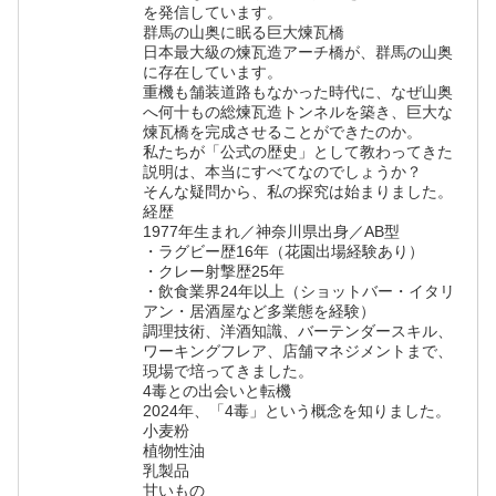
を発信しています。
群馬の山奥に眠る巨大煉瓦橋
日本最大級の煉瓦造アーチ橋が、群馬の山奥
に存在しています。
重機も舗装道路もなかった時代に、なぜ山奥
へ何十もの総煉瓦造トンネルを築き、巨大な
煉瓦橋を完成させることができたのか。
私たちが「公式の歴史」として教わってきた
説明は、本当にすべてなのでしょうか？
そんな疑問から、私の探究は始まりました。
経歴
1977年生まれ／神奈川県出身／AB型
・ラグビー歴16年（花園出場経験あり）
・クレー射撃歴25年
・飲食業界24年以上（ショットバー・イタリ
アン・居酒屋など多業態を経験）
調理技術、洋酒知識、バーテンダースキル、
ワーキングフレア、店舗マネジメントまで、
現場で培ってきました。
4毒との出会いと転機
2024年、「4毒」という概念を知りました。
小麦粉
植物性油
乳製品
甘いもの