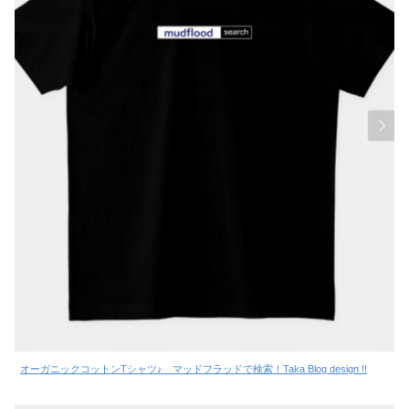
オーガニックコットンTシャツ♪ マッドフラッドで検索！Taka Blog design !!