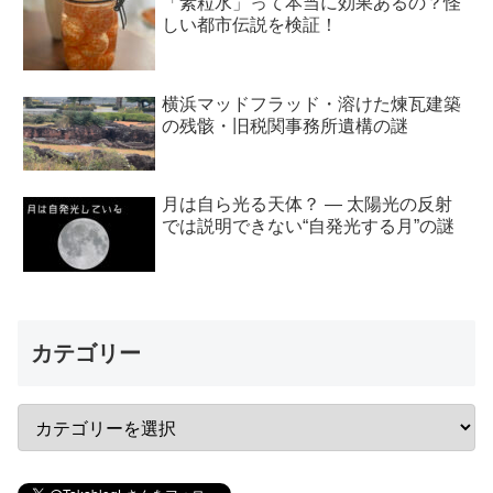
「素粒水」って本当に効果あるの？怪
しい都市伝説を検証！
横浜マッドフラッド・溶けた煉瓦建築
の残骸・旧税関事務所遺構の謎
月は自ら光る天体？ ― 太陽光の反射
では説明できない“自発光する月”の謎
カテゴリー