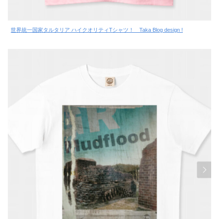
世界統一国家タルタリア ハイクオリティTシャツ！ Taka Blog design !