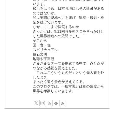
います。
横浜をはじめ、日本各地にもその痕跡がある
のではないか。
私は実際に現地へ足を運び、観察・撮影・検
証を続けています。
なぜ、ここまで探究するのか
きっかけは、9.11同時多発テロをきっかけと
した世界構造への疑問でした。
そこから
医・食・住
スピリチュアル
巨石文明
地球や宇宙観
さまざまなテーマを探究する中で、点と点が
つながる感覚を覚えました。
「これはこういうものだ」という先入観を外
したとき、
まったく違う景色が見えてくる。
このブログでは、一般常識とは別の角度から
世界を考察していきます。