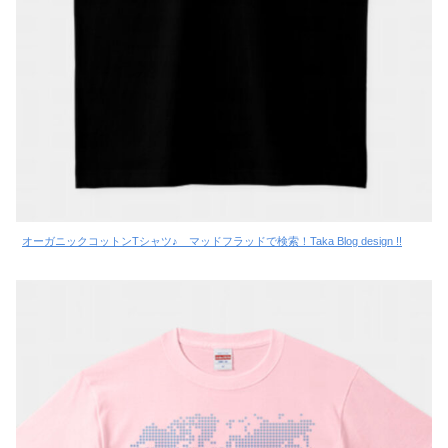
オーガニックコットンTシャツ♪ マッドフラッドで検索！Taka Blog design !!