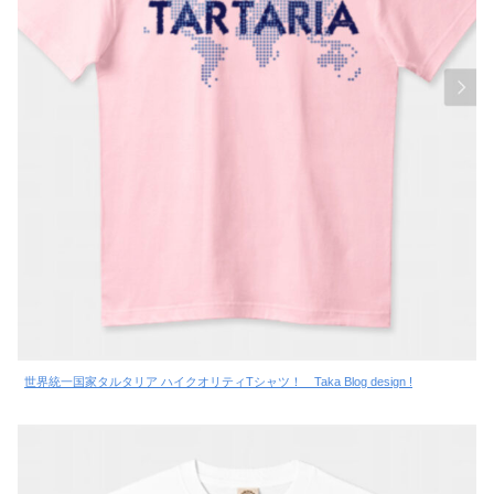
世界統一国家タルタリア ハイクオリティTシャツ！ Taka Blog design !