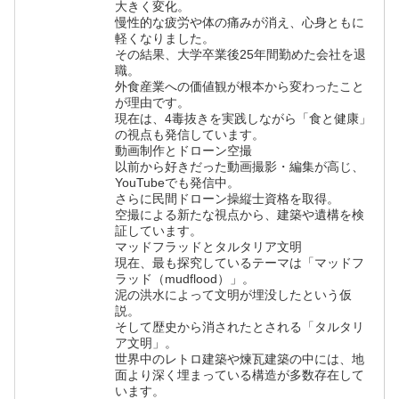
大きく変化。
慢性的な疲労や体の痛みが消え、心身ともに
軽くなりました。
その結果、大学卒業後25年間勤めた会社を退
職。
外食産業への価値観が根本から変わったこと
が理由です。
現在は、4毒抜きを実践しながら「食と健康」
の視点も発信しています。
動画制作とドローン空撮
以前から好きだった動画撮影・編集が高じ、
YouTubeでも発信中。
さらに民間ドローン操縦士資格を取得。
空撮による新たな視点から、建築や遺構を検
証しています。
マッドフラッドとタルタリア文明
現在、最も探究しているテーマは「マッドフ
ラッド（mudflood）」。
泥の洪水によって文明が埋没したという仮
説。
そして歴史から消されたとされる「タルタリ
ア文明」。
世界中のレトロ建築や煉瓦建築の中には、地
面より深く埋まっている構造が多数存在して
います。