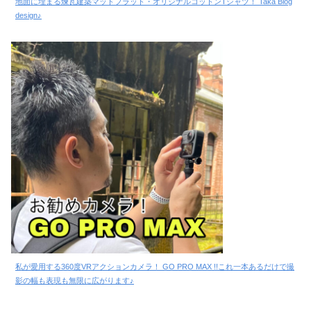
地面に埋まる煉瓦建築マッドフラッド・オリジナルコットンTシャツ！ Taka Blog
design♪
私が愛用する360度VRアクションカメラ！ GO PRO MAX !!これ一本あるだけで撮
影の幅も表現も無限に広がります♪