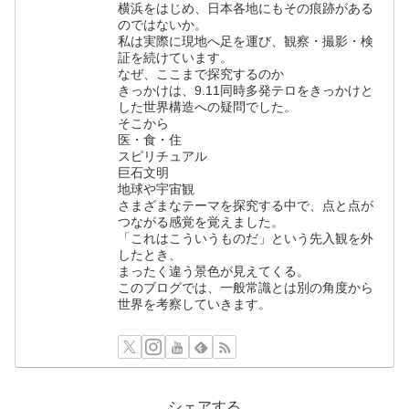
横浜をはじめ、日本各地にもその痕跡がある
のではないか。
私は実際に現地へ足を運び、観察・撮影・検
証を続けています。
なぜ、ここまで探究するのか
きっかけは、9.11同時多発テロをきっかけと
した世界構造への疑問でした。
そこから
医・食・住
スピリチュアル
巨石文明
地球や宇宙観
さまざまなテーマを探究する中で、点と点が
つながる感覚を覚えました。
「これはこういうものだ」という先入観を外
したとき、
まったく違う景色が見えてくる。
このブログでは、一般常識とは別の角度から
世界を考察していきます。
シェアする