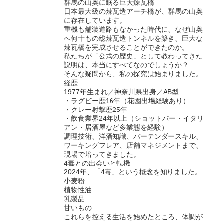
群馬の山奥に眠る巨大煉瓦橋
日本最大級の煉瓦造アーチ橋が、群馬の山奥
に存在しています。
重機も舗装道路もなかった時代に、なぜ山奥
へ何十もの総煉瓦造トンネルを築き、巨大な
煉瓦橋を完成させることができたのか。
私たちが「公式の歴史」として教わってきた
説明は、本当にすべてなのでしょうか？
そんな疑問から、私の探究は始まりました。
経歴
1977年生まれ／神奈川県出身／AB型
・ラグビー歴16年（花園出場経験あり）
・クレー射撃歴25年
・飲食業界24年以上（ショットバー・イタリ
アン・居酒屋など多業態を経験）
調理技術、洋酒知識、バーテンダースキル、
ワーキングフレア、店舗マネジメントまで、
現場で培ってきました。
4毒との出会いと転機
2024年、「4毒」という概念を知りました。
小麦粉
植物性油
乳製品
甘いもの
これらを控える生活を始めたところ、体調が