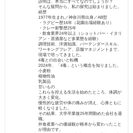
説明は、本当にすべてなのでしょうか？
そんな疑問から、私の探究は始まりました。
経歴
1977年生まれ／神奈川県出身／AB型
・ラグビー歴16年（花園出場経験あり）
・クレー射撃歴25年
・飲食業界24年以上（ショットバー・イタリ
アン・居酒屋など多業態を経験）
調理技術、洋酒知識、バーテンダースキル、
ワーキングフレア、店舗マネジメントまで、
現場で培ってきました。
4毒との出会いと転機
2024年、「4毒」という概念を知りました。
小麦粉
植物性油
乳製品
甘いもの
これらを控える生活を始めたところ、体調が
大きく変化。
慢性的な疲労や体の痛みが消え、心身ともに
軽くなりました。
その結果、大学卒業後25年間勤めた会社を退
職。
外食産業への価値観が根本から変わったこと
が理由です。