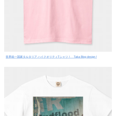
世界統一国家タルタリア ハイクオリティTシャツ！ Taka Blog design !