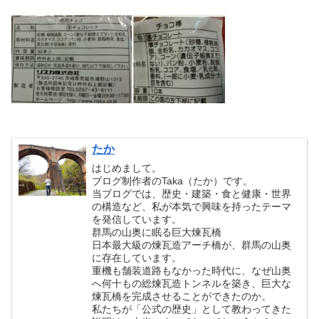
たか
はじめまして。
ブログ制作者のTaka（たか）です。
当ブログでは、歴史・建築・食と健康・世界
の構造など、私が本気で興味を持ったテーマ
を発信しています。
群馬の山奥に眠る巨大煉瓦橋
日本最大級の煉瓦造アーチ橋が、群馬の山奥
に存在しています。
重機も舗装道路もなかった時代に、なぜ山奥
へ何十もの総煉瓦造トンネルを築き、巨大な
煉瓦橋を完成させることができたのか。
私たちが「公式の歴史」として教わってきた