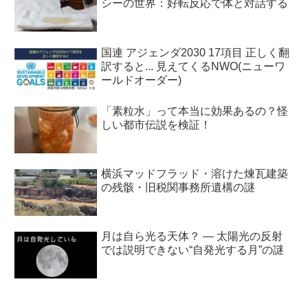
シーの世界：好転反応で体と対話する
国連 アジェンダ2030 17項目 正しく翻
訳すると... 見えてくるNWO(ニューワ
ールドオーダー)
「素粒水」って本当に効果あるの？怪
しい都市伝説を検証！
横浜マッドフラッド・溶けた煉瓦建築
の残骸・旧税関事務所遺構の謎
月は自ら光る天体？ ― 太陽光の反射
では説明できない“自発光する月”の謎