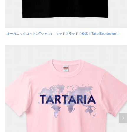
オーガニックコットンTシャツ♪ マッドフラッドで検索！Taka Blog design !!