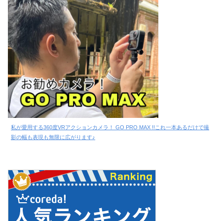
私が愛用する360度VRアクションカメラ！ GO PRO MAX !!これ一本あるだけで撮
影の幅も表現も無限に広がります♪