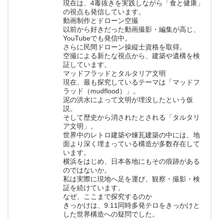
現在は、4毒抜きを実践しながら「食と健康」
の視点も発信しています。
動画制作とドローン空撮
以前から好きだった動画撮影・編集が高じ、
YouTubeでも発信中。
さらに民間ドローン操縦士資格を取得。
空撮による新たな視点から、建築や遺構を検
証しています。
マッドフラッドとタルタリア文明
現在、最も探究しているテーマは「マッドフ
ラッド（mudflood）」。
泥の洪水によって文明が埋没したという仮
説。
そして歴史から消されたとされる「タルタリ
ア文明」。
世界中のレトロ建築や煉瓦建築の中には、地
面より深く埋まっている構造が多数存在して
います。
横浜をはじめ、日本各地にもその痕跡がある
のではないか。
私は実際に現地へ足を運び、観察・撮影・検
証を続けています。
なぜ、ここまで探究するのか
きっかけは、9.11同時多発テロをきっかけと
した世界構造への疑問でした。