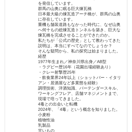
を発信しています。
群馬の山奥に眠る巨大煉瓦橋
日本最大級の煉瓦造アーチ橋が、群馬の山奥
に存在しています。
重機も舗装道路もなかった時代に、なぜ山奥
へ何十もの総煉瓦造トンネルを築き、巨大な
煉瓦橋を完成させることができたのか。
私たちが「公式の歴史」として教わってきた
説明は、本当にすべてなのでしょうか？
そんな疑問から、私の探究は始まりました。
経歴
1977年生まれ／神奈川県出身／AB型
・ラグビー歴16年（花園出場経験あり）
・クレー射撃歴25年
・飲食業界24年以上（ショットバー・イタリ
アン・居酒屋など多業態を経験）
調理技術、洋酒知識、バーテンダースキル、
ワーキングフレア、店舗マネジメントまで、
現場で培ってきました。
4毒との出会いと転機
2024年、「4毒」という概念を知りました。
小麦粉
植物性油
乳製品
甘いもの