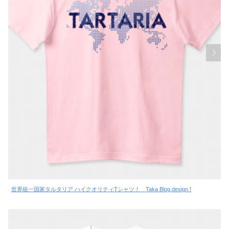
世界統一国家タルタリア ハイクオリティTシャツ！ Taka Blog design !