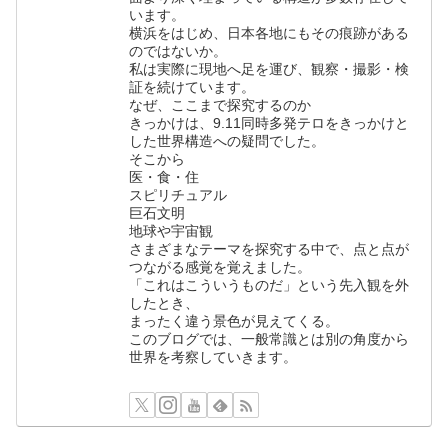
います。
横浜をはじめ、日本各地にもその痕跡がある
のではないか。
私は実際に現地へ足を運び、観察・撮影・検
証を続けています。
なぜ、ここまで探究するのか
きっかけは、9.11同時多発テロをきっかけと
した世界構造への疑問でした。
そこから
医・食・住
スピリチュアル
巨石文明
地球や宇宙観
さまざまなテーマを探究する中で、点と点が
つながる感覚を覚えました。
「これはこういうものだ」という先入観を外
したとき、
まったく違う景色が見えてくる。
このブログでは、一般常識とは別の角度から
世界を考察していきます。