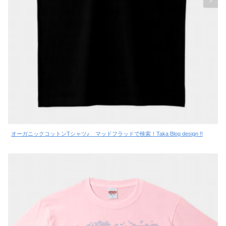
オーガニックコットンTシャツ♪ マッドフラッドで検索！Taka Blog design !!