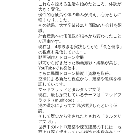
これらを控える生活を始めたところ、体調が
大きく変化。
慢性的な疲労や体の痛みが消え、心身ともに
軽くなりました。
その結果、大学卒業後25年間勤めた会社を退
職。
外食産業への価値観が根本から変わったこと
が理由です。
現在は、4毒抜きを実践しながら「食と健康」
の視点も発信しています。
動画制作とドローン空撮
以前から好きだった動画撮影・編集が高じ、
YouTubeでも発信中。
さらに民間ドローン操縦士資格を取得。
空撮による新たな視点から、建築や遺構を検
証しています。
マッドフラッドとタルタリア文明
現在、最も探究しているテーマは「マッドフ
ラッド（mudflood）」。
泥の洪水によって文明が埋没したという仮
説。
そして歴史から消されたとされる「タルタリ
ア文明」。
世界中のレトロ建築や煉瓦建築の中には、地
面より深く埋まっている構造が多数存在して