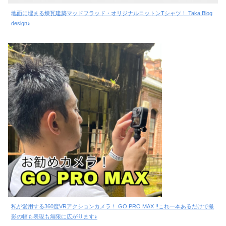
地面に埋まる煉瓦建築マッドフラッド・オリジナルコットンTシャツ！ Taka Blog
design♪
私が愛用する360度VRアクションカメラ！ GO PRO MAX !!これ一本あるだけで撮
影の幅も表現も無限に広がります♪