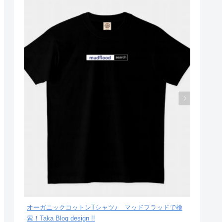
オーガニックコットンTシャツ♪ マッドフラッドで検
索！Taka Blog design !!