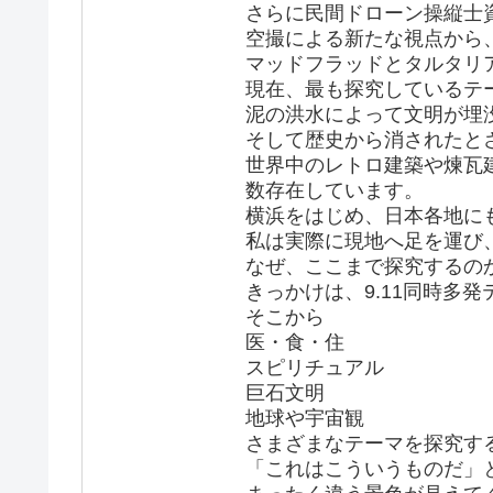
さらに民間ドローン操縦士
空撮による新たな視点から
マッドフラッドとタルタリ
現在、最も探究しているテーマ
泥の洪水によって文明が埋
そして歴史から消されたと
世界中のレトロ建築や煉瓦
数存在しています。
横浜をはじめ、日本各地に
私は実際に現地へ足を運び
なぜ、ここまで探究するの
きっかけは、9.11同時多
そこから
医・食・住
スピリチュアル
巨石文明
地球や宇宙観
さまざまなテーマを探究す
「これはこういうものだ」