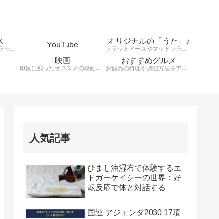
ス
オリジナルの「うた」♪
YouTube
天動説、地球平面説、フラットアース、大地は平、太陽は小さくて高度上空存在している。様々な説を検証します。
フラットアースやマッドフラッド、健康や興味のあることをオリジナルの歌詞とリズムで発信！！！！
映画
おすすめグルメ
印象に残ったオススメの映画を紹介します。
お勧めの料理や調理方法をアウトプットする。
人気記事
ひまし油湿布で体験するエ
ドガーケイシーの世界：好
転反応で体と対話する
国連 アジェンダ2030 17項