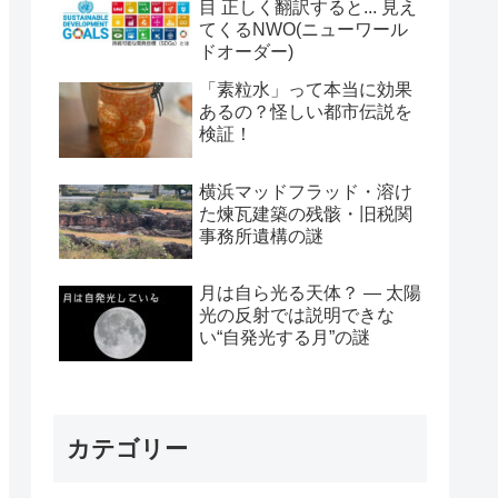
目 正しく翻訳すると... 見え
てくるNWO(ニューワール
ドオーダー)
「素粒水」って本当に効果
あるの？怪しい都市伝説を
検証！
横浜マッドフラッド・溶け
た煉瓦建築の残骸・旧税関
事務所遺構の謎
月は自ら光る天体？ ― 太陽
光の反射では説明できな
い“自発光する月”の謎
カテゴリー