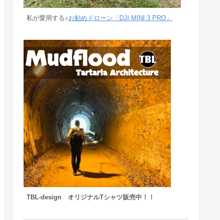
私が愛用する♪
お勧めドローン「DJI MINI 3 PRO」
TBL-design オリジナルTシャツ販売中！！