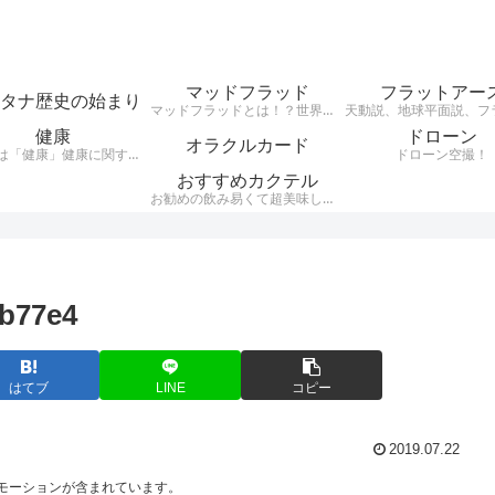
マッドフラッド
フラットアー
タナ歴史の始まり
マッドフラッドとは！？世界中の建物が埋まっていて、その建物の様式が世界同一（レトロ建築レンガ建築など）だという事実がある・・・それがMudfloodです。それらレンガ建築レトロ建築はここ日本にもたくさん現存している。 200年ほど前に世界がグレートリセットされ、歴史が書き換えられ現在に至るとうい興味深い説。
健康
ドローン
オラクルカード
テーマは「健康」健康に関する様々なジャンルのお話を、わかりやすくお話します。自分が好きな事、興味のある事をアウトプットするブログです。
ドローン空撮！
おすすめカクテル
お勧めの飲み易くて超美味しいカクテルをご紹介。騙されたつもりで飲んでほしいカクテルをシンプルにお伝えします。
1b77e4
はてブ
LINE
コピー
2019.07.22
モーションが含まれています。