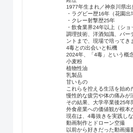
経歴
1977年生まれ／神奈川県出
・ラグビー歴16年（花園出
・クレー射撃歴25年
・飲食業界24年以上（シ
調理技術、洋酒知識、バー
ントまで、現場で培ってき
4毒との出会いと転機
2024年、「4毒」という
小麦粉
植物性油
乳製品
甘いもの
これらを控える生活を始め
慢性的な疲労や体の痛みが
その結果、大学卒業後25年
外食産業への価値観が根本
現在は、4毒抜きを実践し
動画制作とドローン空撮
以前から好きだった動画撮影