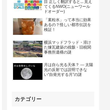
目 正しく翻訳すると... 見え
てくるNWO(ニューワール
ドオーダー)
「素粒水」って本当に効果
あるの？怪しい都市伝説を
検証！
横浜マッドフラッド・溶け
た煉瓦建築の残骸・旧税関
事務所遺構の謎
月は自ら光る天体？ ― 太陽
光の反射では説明できな
い“自発光する月”の謎
カテゴリー