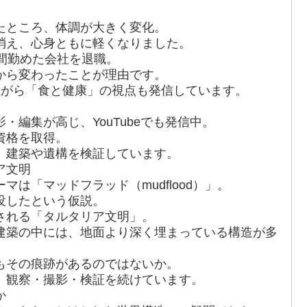
たところ、体調が大きく変化。
消え、心身ともに軽くなりました。
間勤めた会社を退職。
から変わったことが理由です。
ながら「食と健康」の視点も発信しています。
・編集が高じ、YouTubeでも発信中。
資格を取得。
、建築や遺構を検証しています。
ア文明
は「マッドフラッド（mudflood）」。
没したという仮説。
される「タルタリア文明」。
建築の中には、地面より深く埋まっている構造が多
もその痕跡があるのではないか。
、観察・撮影・検証を続けています。
か