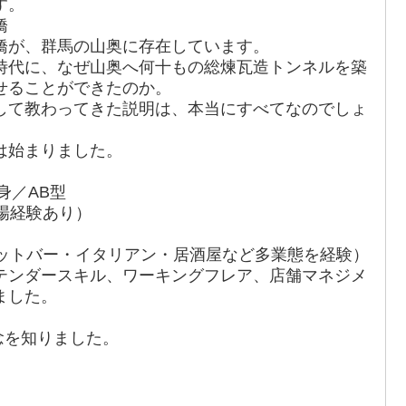
す。
橋
橋が、群馬の山奥に存在しています。
時代に、なぜ山奥へ何十もの総煉瓦造トンネルを築
せることができたのか。
して教わってきた説明は、本当にすべてなのでしょ
は始まりました。
身／AB型
場経験あり）
ョットバー・イタリアン・居酒屋など多業態を経験）
テンダースキル、ワーキングフレア、店舗マネジメ
ました。
概念を知りました。