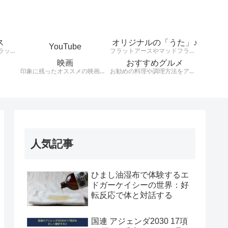
ス
オリジナルの「うた」♪
YouTube
天動説、地球平面説、フラットアース、大地は平、太陽は小さくて高度上空存在している。様々な説を検証します。
フラットアースやマッドフラッド、健康や興味のあることをオリジナルの歌詞とリズムで発信！！！！
映画
おすすめグルメ
印象に残ったオススメの映画を紹介します。
お勧めの料理や調理方法をアウトプットする。
人気記事
ひまし油湿布で体験するエ
ドガーケイシーの世界：好
転反応で体と対話する
国連 アジェンダ2030 17項