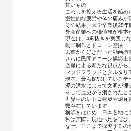
甘いもの
これらを控える生活を始め
慢性的な疲労や体の痛みが
その結果、大学卒業後25年
外食産業への価値観が根本
現在は、4毒抜きを実践し
動画制作とドローン空撮
以前から好きだった動画撮影
さらに民間ドローン操縦士
空撮による新たな視点から
マッドフラッドとタルタリ
現在、最も探究しているテーマ
泥の洪水によって文明が埋
そして歴史から消されたと
世界中のレトロ建築や煉瓦
数存在しています。
横浜をはじめ、日本各地に
私は実際に現地へ足を運び
なぜ、ここまで探究するの