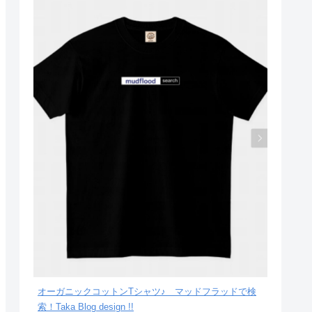
オーガニックコットンTシャツ♪ マッドフラッドで検
索！Taka Blog design !!