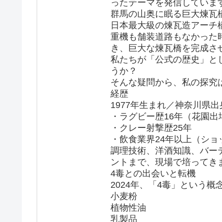
ったテーマを発信していま
群馬の山奥に眠る巨大煉瓦
日本最大級の煉瓦造アーチ
重機も舗装道路もなかった
き、巨大な煉瓦橋を完成さ
私たちが「公式の歴史」と
うか？
そんな疑問から、私の探究
経歴
1977年生まれ／神奈川県出
・ラグビー歴16年（花園出
・クレー射撃歴25年
・飲食業界24年以上（シ
調理技術、洋酒知識、バー
ントまで、現場で培ってき
4毒との出会いと転機
2024年、「4毒」という
小麦粉
植物性油
乳製品