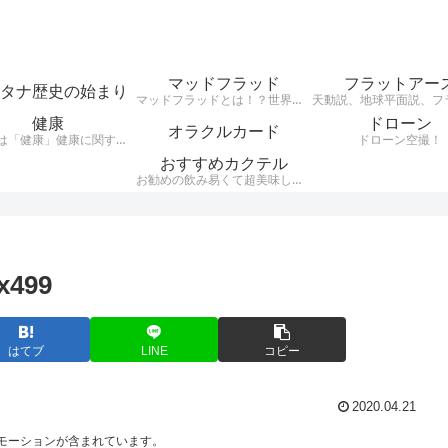
マッドフラッド
フラットアー
タナ歴史の始まり
マッドフラッドとは！？世界中の建物が埋まっていて、その建物の様式が世界同一（レトロ建築レンガ建築など）だという事実がある・・・それがMudfloodです。それらレンガ建築レトロ建築はここ日本にもたくさん現存している。 200年ほど前に世界がグレートリセットされ、歴史が書き換えられ現在に至るとうい興味深い説。
健康
ドローン
オラクルカード
テーマは「健康」健康に関する様々なジャンルのお話を、わかりやすくお話します。自分が好きな事、興味のある事をアウトプットするブログです。
ドローン空撮！
おすすめカクテル
お勧めの飲み易くて超美味しいカクテルをご紹介。騙されたつもりで飲んでほしいカクテルをシンプルにお伝えします。
x499
はてブ
LINE
コピー
2020.04.21
モーションが含まれています。