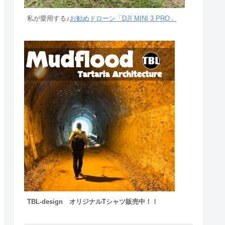
私が愛用する♪
お勧めドローン「DJI MINI 3 PRO」
TBL-design オリジナルTシャツ販売中！！