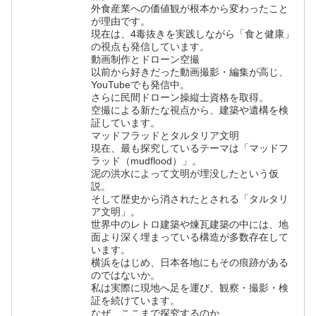
外食産業への価値観が根本から変わったこと
が理由です。
現在は、4毒抜きを実践しながら「食と健康」
の視点も発信しています。
動画制作とドローン空撮
以前から好きだった動画撮影・編集が高じ、
YouTubeでも発信中。
さらに民間ドローン操縦士資格を取得。
空撮による新たな視点から、建築や遺構を検
証しています。
マッドフラッドとタルタリア文明
現在、最も探究しているテーマは「マッドフ
ラッド（mudflood）」。
泥の洪水によって文明が埋没したという仮
説。
そして歴史から消されたとされる「タルタリ
ア文明」。
世界中のレトロ建築や煉瓦建築の中には、地
面より深く埋まっている構造が多数存在して
います。
横浜をはじめ、日本各地にもその痕跡がある
のではないか。
私は実際に現地へ足を運び、観察・撮影・検
証を続けています。
なぜ、ここまで探究するのか