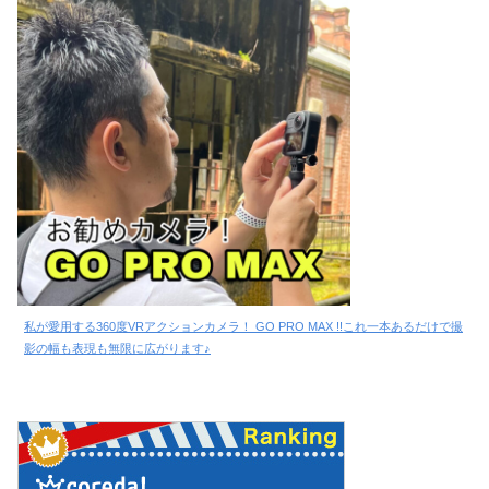
私が愛用する360度VRアクションカメラ！ GO PRO MAX !!これ一本あるだけで撮
影の幅も表現も無限に広がります♪