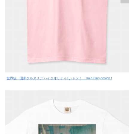
世界統一国家タルタリア ハイクオリティTシャツ！ Taka Blog design !