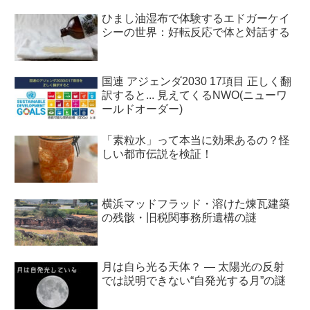
ひまし油湿布で体験するエドガーケイ
シーの世界：好転反応で体と対話する
国連 アジェンダ2030 17項目 正しく翻
訳すると... 見えてくるNWO(ニューワ
ールドオーダー)
「素粒水」って本当に効果あるの？怪
しい都市伝説を検証！
横浜マッドフラッド・溶けた煉瓦建築
の残骸・旧税関事務所遺構の謎
月は自ら光る天体？ ― 太陽光の反射
では説明できない“自発光する月”の謎