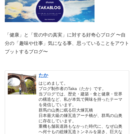
「健康」と「世の中の真実」に対する好奇心ブログ 〜自
分の「趣味や仕事」気になる事、思っていることをアウト
プットするブログ〜
たか
はじめまして。
ブログ制作者のTaka（たか）です。
当ブログでは、歴史・建築・食と健康・世界
の構造など、私が本気で興味を持ったテーマ
を発信しています。
群馬の山奥に眠る巨大煉瓦橋
日本最大級の煉瓦造アーチ橋が、群馬の山奥
に存在しています。
重機も舗装道路もなかった時代に、なぜ山奥
へ何十もの総煉瓦造トンネルを築き、巨大な