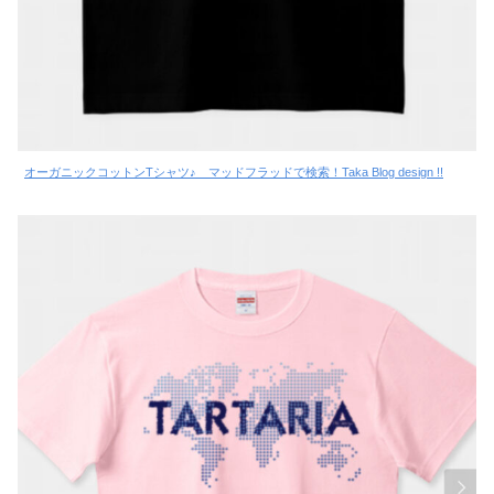
オーガニックコットンTシャツ♪ マッドフラッドで検索！Taka Blog design !!