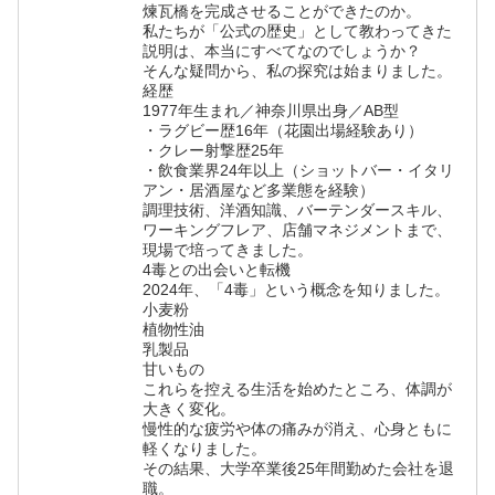
煉瓦橋を完成させることができたのか。
私たちが「公式の歴史」として教わってきた
説明は、本当にすべてなのでしょうか？
そんな疑問から、私の探究は始まりました。
経歴
1977年生まれ／神奈川県出身／AB型
・ラグビー歴16年（花園出場経験あり）
・クレー射撃歴25年
・飲食業界24年以上（ショットバー・イタリ
アン・居酒屋など多業態を経験）
調理技術、洋酒知識、バーテンダースキル、
ワーキングフレア、店舗マネジメントまで、
現場で培ってきました。
4毒との出会いと転機
2024年、「4毒」という概念を知りました。
小麦粉
植物性油
乳製品
甘いもの
これらを控える生活を始めたところ、体調が
大きく変化。
慢性的な疲労や体の痛みが消え、心身ともに
軽くなりました。
その結果、大学卒業後25年間勤めた会社を退
職。