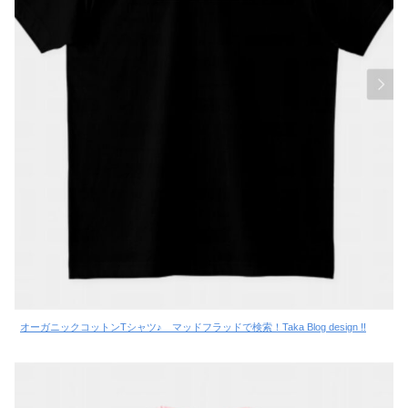
オーガニックコットンTシャツ♪ マッドフラッドで検索！Taka Blog design !!