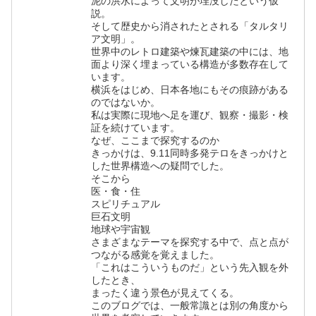
泥の洪水によって文明が埋没したという仮
説。
そして歴史から消されたとされる「タルタリ
ア文明」。
世界中のレトロ建築や煉瓦建築の中には、地
面より深く埋まっている構造が多数存在して
います。
横浜をはじめ、日本各地にもその痕跡がある
のではないか。
私は実際に現地へ足を運び、観察・撮影・検
証を続けています。
なぜ、ここまで探究するのか
きっかけは、9.11同時多発テロをきっかけと
した世界構造への疑問でした。
そこから
医・食・住
スピリチュアル
巨石文明
地球や宇宙観
さまざまなテーマを探究する中で、点と点が
つながる感覚を覚えました。
「これはこういうものだ」という先入観を外
したとき、
まったく違う景色が見えてくる。
このブログでは、一般常識とは別の角度から