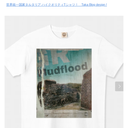
世界統一国家タルタリア ハイクオリティTシャツ！ Taka Blog design !