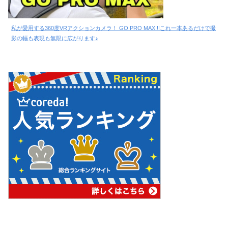
私が愛用する360度VRアクションカメラ！ GO PRO MAX !!これ一本あるだけで撮
影の幅も表現も無限に広がります♪