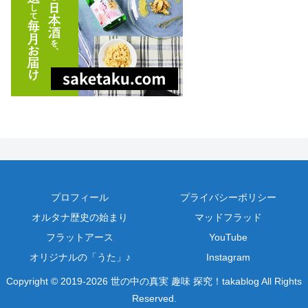
プロフィール
プライバシーポリシー
オルタナ歴史の始まり
マッドフラッド
フラットアース
YouTube
オリジナルの「うた」♪
Instagram
Copyright © 2019-2026 世の中の真実 趣味 探究！takablog All Rights
Reserved.