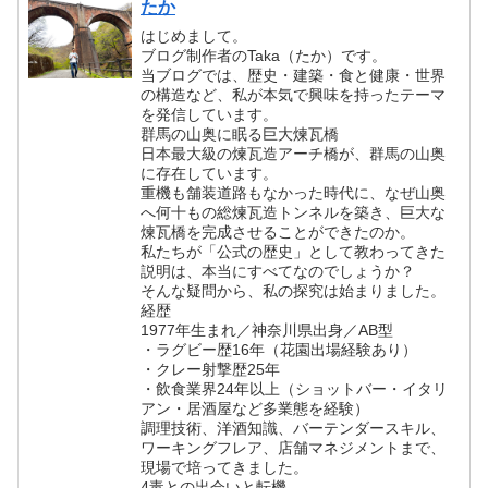
たか
はじめまして。
ブログ制作者のTaka（たか）です。
当ブログでは、歴史・建築・食と健康・世界
の構造など、私が本気で興味を持ったテーマ
を発信しています。
群馬の山奥に眠る巨大煉瓦橋
日本最大級の煉瓦造アーチ橋が、群馬の山奥
に存在しています。
重機も舗装道路もなかった時代に、なぜ山奥
へ何十もの総煉瓦造トンネルを築き、巨大な
煉瓦橋を完成させることができたのか。
私たちが「公式の歴史」として教わってきた
説明は、本当にすべてなのでしょうか？
そんな疑問から、私の探究は始まりました。
経歴
1977年生まれ／神奈川県出身／AB型
・ラグビー歴16年（花園出場経験あり）
・クレー射撃歴25年
・飲食業界24年以上（ショットバー・イタリ
アン・居酒屋など多業態を経験）
調理技術、洋酒知識、バーテンダースキル、
ワーキングフレア、店舗マネジメントまで、
現場で培ってきました。
4毒との出会いと転機