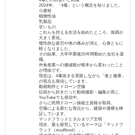
2024年、「4毒」という概念を知りました。
小麦粉
植物性油
乳製品
甘いもの
これらを控える生活を始めたところ、体調が
大きく変化。
慢性的な疲労や体の痛みが消え、心身ともに
軽くなりました。
その結果、大学卒業後25年間勤めた会社を退
職。
外食産業への価値観が根本から変わったこと
が理由です。
現在は、4毒抜きを実践しながら「食と健康」
の視点も発信しています。
動画制作とドローン空撮
以前から好きだった動画撮影・編集が高じ、
YouTubeでも発信中。
さらに民間ドローン操縦士資格を取得。
空撮による新たな視点から、建築や遺構を検
証しています。
マッドフラッドとタルタリア文明
現在、最も探究しているテーマは「マッドフ
ラッド（mudflood）」。