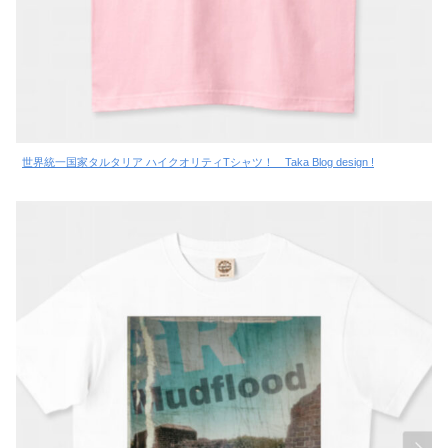
世界統一国家タルタリア ハイクオリティTシャツ！ Taka Blog design !