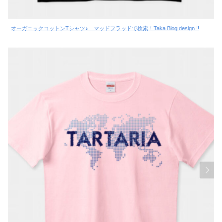
オーガニックコットンTシャツ♪ マッドフラッドで検索！Taka Blog design !!