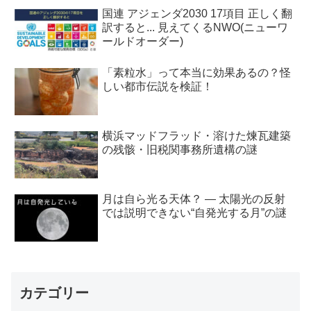
国連 アジェンダ2030 17項目 正しく翻
訳すると... 見えてくるNWO(ニューワ
ールドオーダー)
「素粒水」って本当に効果あるの？怪
しい都市伝説を検証！
横浜マッドフラッド・溶けた煉瓦建築
の残骸・旧税関事務所遺構の謎
月は自ら光る天体？ ― 太陽光の反射
では説明できない“自発光する月”の謎
カテゴリー