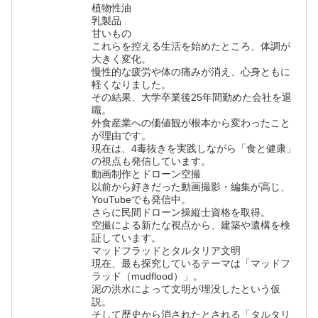
植物性油
乳製品
甘いもの
これらを控える生活を始めたところ、体調が
大きく変化。
慢性的な疲労や体の痛みが消え、心身ともに
軽くなりました。
その結果、大学卒業後25年間勤めた会社を退
職。
外食産業への価値観が根本から変わったこと
が理由です。
現在は、4毒抜きを実践しながら「食と健康」
の視点も発信しています。
動画制作とドローン空撮
以前から好きだった動画撮影・編集が高じ、
YouTubeでも発信中。
さらに民間ドローン操縦士資格を取得。
空撮による新たな視点から、建築や遺構を検
証しています。
マッドフラッドとタルタリア文明
現在、最も探究しているテーマは「マッドフ
ラッド（mudflood）」。
泥の洪水によって文明が埋没したという仮
説。
そして歴史から消されたとされる「タルタリ