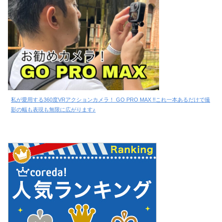
私が愛用する360度VRアクションカメラ！ GO PRO MAX !!これ一本あるだけで撮
影の幅も表現も無限に広がります♪