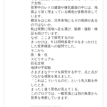
ア文明」。
世界中のレトロ建築や煉瓦建築の中には、地
面より深く埋まっている構造が多数存在して
います。
横浜をはじめ、日本各地にもその痕跡がある
のではないか。
私は実際に現地へ足を運び、観察・撮影・検
証を続けています。
なぜ、ここまで探究するのか
きっかけは、9.11同時多発テロをきっかけと
した世界構造への疑問でした。
そこから
医・食・住
スピリチュアル
巨石文明
地球や宇宙観
さまざまなテーマを探究する中で、点と点が
つながる感覚を覚えました。
「これはこういうものだ」という先入観を外
したとき、
まったく違う景色が見えてくる。
このブログでは、一般常識とは別の角度から
世界を考察していきます。