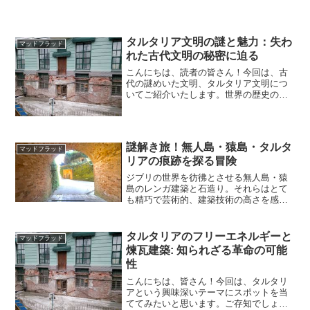
ザインと直感3-3.初心者...
タルタリア文明の謎と魅力：失わ
マッドフラッド
れた古代文明の秘密に迫る
こんにちは、読者の皆さん！今回は、古
代の謎めいた文明、タルタリア文明につ
いてご紹介いたします。世界の歴史の中
で忘れ去られてしまったこの文明が持つ
魅力と、その失われた秘密に迫ってみま
しょう。タルタリア文明とは？タルタリ
ア文明は、紀元前2千年紀...
謎解き旅！無人島・猿島・タルタ
マッドフラッド
リアの痕跡を探る冒険
ジブリの世界を彷彿とさせる無人島・猿
島のレンガ建築と石造り。それらはとて
も精巧で芸術的、建築技術の高さを感じ
させる遺跡。古くは1847年の幕末まで遡
る...この記事は：無人島の猿島遺跡が明
治期に築造されたという公式の見解に疑
タルタリアのフリーエネルギーと
マッドフラッド
問を抱き、横須賀...
煉瓦建築: 知られざる革命の可能
性
こんにちは、皆さん！今回は、タルタリ
アという興味深いテーマにスポットを当
ててみたいと思います。ご存知でしょう