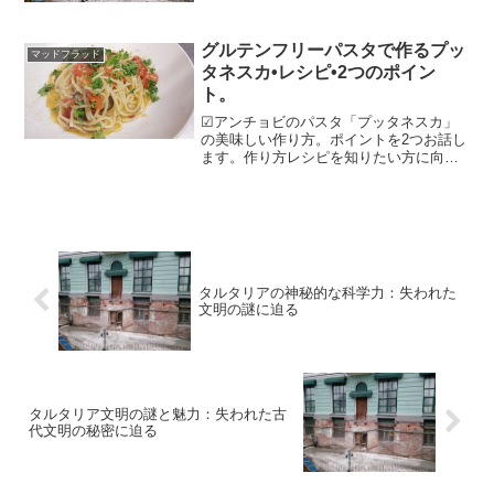
か、タルタリアは古代の文明で、その持
っていたテクノロジーや建築には未だ解
明されていない秘密が隠されていると言
グルテンフリーパスタで作るプッ
マッドフラッド
われています。特に、フリ...
タネスカ•レシピ•2つのポイン
ト。
☑アンチョビのパスタ「プッタネスカ」
の美味しい作り方。ポイントを2つお話し
ます。作り方レシピを知りたい方に向け
てこの記事を書いています。
タルタリアの神秘的な科学力：失われた
文明の謎に迫る
タルタリア文明の謎と魅力：失われた古
代文明の秘密に迫る