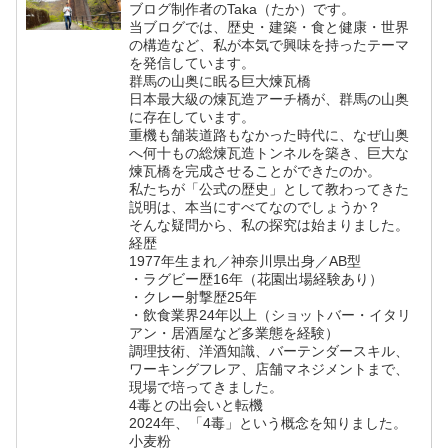
ブログ制作者のTaka（たか）です。
当ブログでは、歴史・建築・食と健康・世界
の構造など、私が本気で興味を持ったテーマ
を発信しています。
群馬の山奥に眠る巨大煉瓦橋
日本最大級の煉瓦造アーチ橋が、群馬の山奥
に存在しています。
重機も舗装道路もなかった時代に、なぜ山奥
へ何十もの総煉瓦造トンネルを築き、巨大な
煉瓦橋を完成させることができたのか。
私たちが「公式の歴史」として教わってきた
説明は、本当にすべてなのでしょうか？
そんな疑問から、私の探究は始まりました。
経歴
1977年生まれ／神奈川県出身／AB型
・ラグビー歴16年（花園出場経験あり）
・クレー射撃歴25年
・飲食業界24年以上（ショットバー・イタリ
アン・居酒屋など多業態を経験）
調理技術、洋酒知識、バーテンダースキル、
ワーキングフレア、店舗マネジメントまで、
現場で培ってきました。
4毒との出会いと転機
2024年、「4毒」という概念を知りました。
小麦粉