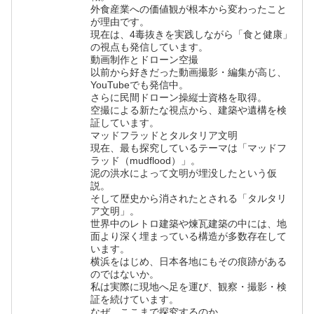
外食産業への価値観が根本から変わったこと
が理由です。
現在は、4毒抜きを実践しながら「食と健康」
の視点も発信しています。
動画制作とドローン空撮
以前から好きだった動画撮影・編集が高じ、
YouTubeでも発信中。
さらに民間ドローン操縦士資格を取得。
空撮による新たな視点から、建築や遺構を検
証しています。
マッドフラッドとタルタリア文明
現在、最も探究しているテーマは「マッドフ
ラッド（mudflood）」。
泥の洪水によって文明が埋没したという仮
説。
そして歴史から消されたとされる「タルタリ
ア文明」。
世界中のレトロ建築や煉瓦建築の中には、地
面より深く埋まっている構造が多数存在して
います。
横浜をはじめ、日本各地にもその痕跡がある
のではないか。
私は実際に現地へ足を運び、観察・撮影・検
証を続けています。
なぜ、ここまで探究するのか