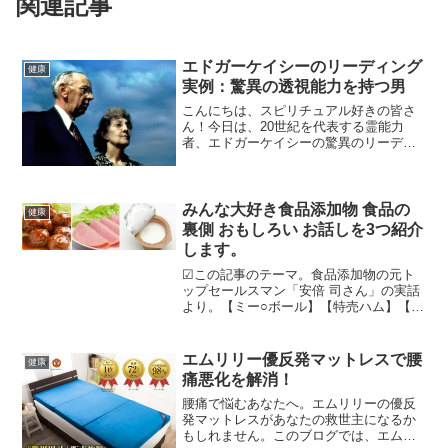
関連記事
エドガーケイシーのリーディング
健康
実例：驚異の透視能力を持つ男
こんにちは、スピリチュアル好きの皆さ
ん！今日は、20世紀を代表する霊能力
者、エドガーケイシーの驚異のリーディ
ング実例について深堀りしてみたいと思
います。彼の透視能力は、今も多くの
人々を魅了してやまない。では、具体的
な実例を通して、その魅力を...
みんな大好き食品添加物 食品の
健康
裏側 おもしろい お話しを3つ紹介
します。
☑この記事のテーマ。食品添加物の元ト
ップセールスマン「安倍 司さん」の実話
より。【ミー○ボール】【特売ハム】【コ
ヒーフレッシュ】の3つの面白いお話しか
ら抜粋。安さの秘密もお話します。
(adsbygoogle = window.adsbyg...
エムリリー優反発マットレスで腰
健康
痛悪化を解消！
腰痛で悩むあなたへ。エムリリーの優反
発マットレスがあなたの救世主になるか
もしれません。このブログでは、エムリ