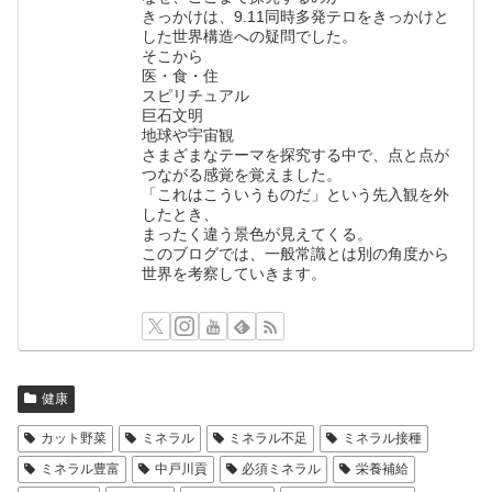
きっかけは、9.11同時多発テロをきっかけと
した世界構造への疑問でした。
そこから
医・食・住
スピリチュアル
巨石文明
地球や宇宙観
さまざまなテーマを探究する中で、点と点が
つながる感覚を覚えました。
「これはこういうものだ」という先入観を外
したとき、
まったく違う景色が見えてくる。
このブログでは、一般常識とは別の角度から
世界を考察していきます。
健康
カット野菜
ミネラル
ミネラル不足
ミネラル接種
ミネラル豊富
中戸川貢
必須ミネラル
栄養補給