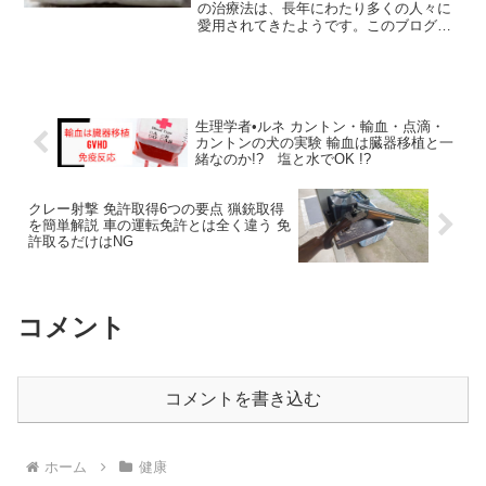
の治療法は、長年にわたり多くの人々に
愛用されてきたようです。このブログで
は、正しいひまし油湿布の使い方から、
実際に試した私の体験談など、エドガー
ケイシーの提唱する自然療法の世界への
入口として、好転反応を通...
生理学者•ルネ カントン・輸血・点滴・
カントンの犬の実験 輸血は臓器移植と一
緒なのか!? 塩と水でOK !?
クレー射撃 免許取得6つの要点 猟銃取得
を簡単解説 車の運転免許とは全く違う 免
許取るだけはNG
コメント
コメントを書き込む
ホーム
健康