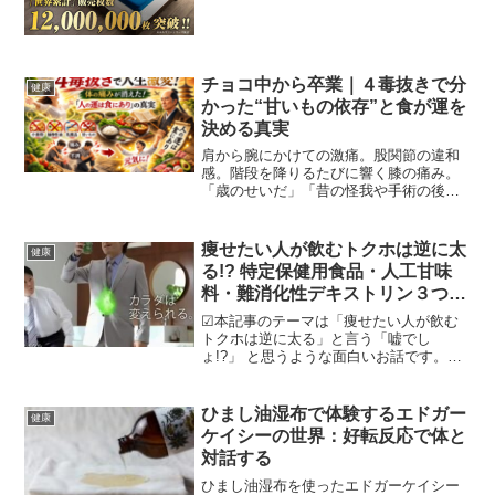
リーのマットレスの特徴、利点、デメリ
ット、選び方について詳しく解説しま
す。腰痛悪化の悩みから解放され、快適
な睡眠を手に入れましょう。...
チョコ中から卒業｜４毒抜きで分
健康
かった“甘いもの依存”と食が運を
決める真実
肩から腕にかけての激痛。股関節の違和
感。階段を降りるたびに響く膝の痛み。
「歳のせいだ」「昔の怪我や手術の後遺
症だ」そう思い込んでいた不調が、ある
日ふと気づくと消えていました。それ
も、特別な治療や高額なサプリメントで
痩せたい人が飲むトクホは逆に太
健康
はなく――“摂らない”とい...
る!? 特定保健用食品・人工甘味
料・難消化性デキストリン３つの
効果
☑本記事のテーマは「痩せたい人が飲む
トクホは逆に太る」と言う「嘘でし
ょ!?」 と思うような面白いお話です。人
工甘味料は砂糖じゃないから痩せるでし
ょ? 難消化デキストリンで脂肪の吸収抑
えるから痩せるでしょ? トクホって国の
ひまし油湿布で体験するエドガー
健康
特定保健用食品だから...
ケイシーの世界：好転反応で体と
対話する
ひまし油湿布を使ったエドガーケイシー