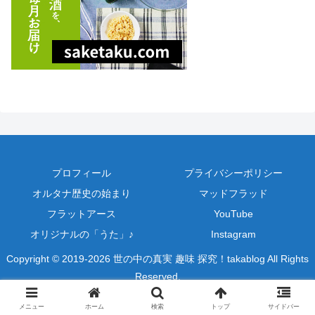
プロフィール
プライバシーポリシー
オルタナ歴史の始まり
マッドフラッド
フラットアース
YouTube
オリジナルの「うた」♪
Instagram
Copyright © 2019-2026 世の中の真実 趣味 探究！takablog All Rights
Reserved.
メニュー
ホーム
検索
トップ
サイドバー