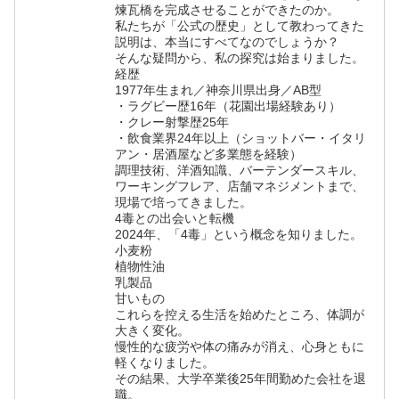
煉瓦橋を完成させることができたのか。
私たちが「公式の歴史」として教わってきた
説明は、本当にすべてなのでしょうか？
そんな疑問から、私の探究は始まりました。
経歴
1977年生まれ／神奈川県出身／AB型
・ラグビー歴16年（花園出場経験あり）
・クレー射撃歴25年
・飲食業界24年以上（ショットバー・イタリ
アン・居酒屋など多業態を経験）
調理技術、洋酒知識、バーテンダースキル、
ワーキングフレア、店舗マネジメントまで、
現場で培ってきました。
4毒との出会いと転機
2024年、「4毒」という概念を知りました。
小麦粉
植物性油
乳製品
甘いもの
これらを控える生活を始めたところ、体調が
大きく変化。
慢性的な疲労や体の痛みが消え、心身ともに
軽くなりました。
その結果、大学卒業後25年間勤めた会社を退
職。