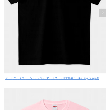
オーガニックコットンTシャツ♪ マッドフラッドで検索！Taka Blog design !!