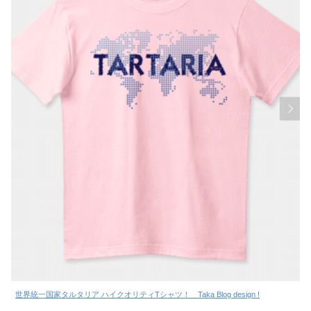
世界統一国家タルタリア ハイクオリティTシャツ！ Taka Blog design !