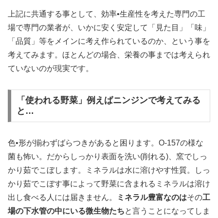
上記に共通する事として、効率•生産性を考えた専門の工
場で専門の業者が、いかに安く安定して「見た目」「味」
「品質」等をメインに考え作られているのか、という事を
考えてみます。ほとんどの場合、栄養の事までは考えられ
ていないのが現実です。
「使われる野菜」例えばニンジンで考えてみる
と…
色•形が揃わずばらつきがあると困ります。O-157の様な
菌も怖い。だからしっかり表面を洗い(削れる)、窯でしっ
かり茹でこぼします。ミネラルは水に溶けやす性質。しっ
かり茹でこぼす事によって野菜に含まれるミネラルは溶け
出し食べる人には届きません。
ミネラル豊富なのは
その
工
場の下水管の中にいる微生物たち
と言うことになってしま