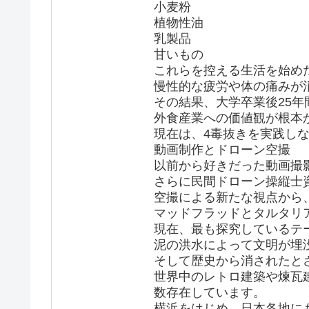
小麦粉
植物性油
乳製品
甘いもの
これらを控える生活を始め
慢性的な疲労や体の痛みが
その結果、大学卒業後25年
外食産業への価値観が根本
現在は、4毒抜きを実践し
動画制作とドローン空撮
以前から好きだった動画撮影
さらに民間ドローン操縦士
空撮による新たな視点から
マッドフラッドとタルタリ
現在、最も探究しているテーマ
泥の洪水によって文明が埋
そして歴史から消されたと
世界中のレトロ建築や煉瓦
数存在しています。
横浜をはじめ、日本各地に