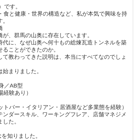
か）です。
・食と健康・世界の構造など、私が本気で興味を持
す。
橋
橋が、群馬の山奥に存在しています。
時代に、なぜ山奥へ何十もの総煉瓦造トンネルを築
せることができたのか。
して教わってきた説明は、本当にすべてなのでしょ
は始まりました。
身／AB型
場経験あり）
ョットバー・イタリアン・居酒屋など多業態を経験）
テンダースキル、ワーキングフレア、店舗マネジメ
ました。
概念を知りました。