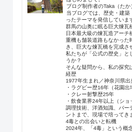
ブログ制作者のTaka（た
当ブログでは、歴史・建築
ったテーマを発信していま
群馬の山奥に眠る巨大煉瓦
日本最大級の煉瓦造アーチ
重機も舗装道路もなかった
き、巨大な煉瓦橋を完成さ
私たちが「公式の歴史」と
うか？
そんな疑問から、私の探究
経歴
1977年生まれ／神奈川県出
・ラグビー歴16年（花園出
・クレー射撃歴25年
・飲食業界24年以上（シ
調理技術、洋酒知識、バー
ントまで、現場で培ってき
4毒との出会いと転機
2024年、「4毒」という