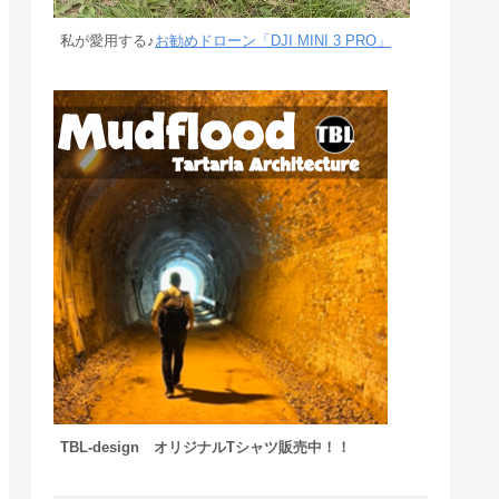
私が愛用する♪
お勧めドローン「DJI MINI 3 PRO」
TBL-design オリジナルTシャツ販売中！！