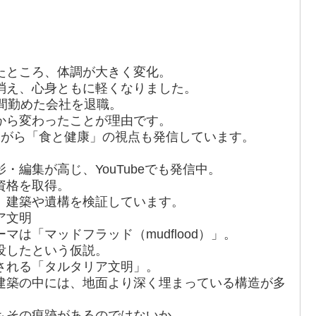
たところ、体調が大きく変化。
消え、心身ともに軽くなりました。
間勤めた会社を退職。
から変わったことが理由です。
ながら「食と健康」の視点も発信しています。
・編集が高じ、YouTubeでも発信中。
資格を取得。
、建築や遺構を検証しています。
ア文明
は「マッドフラッド（mudflood）」。
没したという仮説。
される「タルタリア文明」。
建築の中には、地面より深く埋まっている構造が多
もその痕跡があるのではないか。