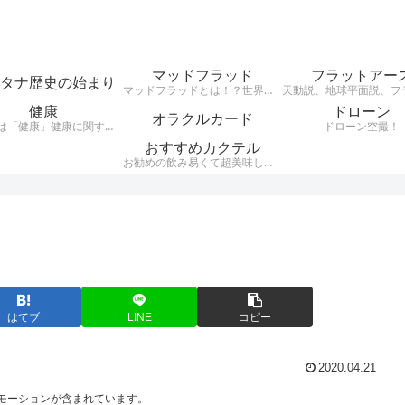
マッドフラッド
フラットアー
タナ歴史の始まり
マッドフラッドとは！？世界中の建物が埋まっていて、その建物の様式が世界同一（レトロ建築レンガ建築など）だという事実がある・・・それがMudfloodです。それらレンガ建築レトロ建築はここ日本にもたくさん現存している。 200年ほど前に世界がグレートリセットされ、歴史が書き換えられ現在に至るとうい興味深い説。
健康
ドローン
オラクルカード
テーマは「健康」健康に関する様々なジャンルのお話を、わかりやすくお話します。自分が好きな事、興味のある事をアウトプットするブログです。
ドローン空撮！
おすすめカクテル
お勧めの飲み易くて超美味しいカクテルをご紹介。騙されたつもりで飲んでほしいカクテルをシンプルにお伝えします。
はてブ
LINE
コピー
2020.04.21
モーションが含まれています。