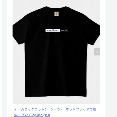
オーガニックコットンTシャツ♪ マッドフラッドで検
索！Taka Blog design !!