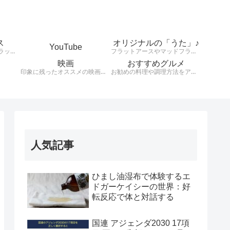
ス
オリジナルの「うた」♪
YouTube
天動説、地球平面説、フラットアース、大地は平、太陽は小さくて高度上空存在している。様々な説を検証します。
フラットアースやマッドフラッド、健康や興味のあることをオリジナルの歌詞とリズムで発信！！！！
映画
おすすめグルメ
印象に残ったオススメの映画を紹介します。
お勧めの料理や調理方法をアウトプットする。
人気記事
ひまし油湿布で体験するエ
ドガーケイシーの世界：好
転反応で体と対話する
国連 アジェンダ2030 17項