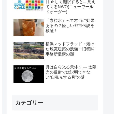
目 正しく翻訳すると... 見え
てくるNWO(ニューワール
ドオーダー)
「素粒水」って本当に効果
あるの？怪しい都市伝説を
検証！
横浜マッドフラッド・溶け
た煉瓦建築の残骸・旧税関
事務所遺構の謎
月は自ら光る天体？ ― 太陽
光の反射では説明できな
い“自発光する月”の謎
カテゴリー